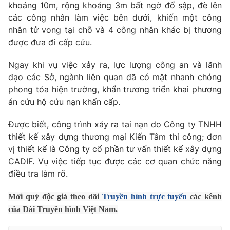
Phim VTV
khoảng 10m, rộng khoảng 3m bất ngờ đổ sập, đè lên
Giải trí
các công nhân làm việc bên dưới, khiến một công
Hậu trường
nhân tử vong tại chỗ và 4 công nhân khác bị thương
Điện ảnh
Đời sống
được đưa đi cấp cứu.
Nhân vật
Âm nhạc
Du lịch
Khán giả
Ngay khi vụ việc xảy ra, lực lượng công an và lãnh
Giáo dục
Sao
đạo các Sở, ngành liên quan đã có mặt nhanh chóng
Làm đẹp
Giải sao mai
phong tỏa hiện trường, khẩn trương triển khai phương
Tuyển sinh
Công nghệ
án cứu hộ cứu nạn khẩn cấp.
Chất lượng cuộc sống
Học trực tuyến
Hitech Công nghệ tương lai
Được biết, công trình xảy ra tai nạn do Công ty TNHH
Giao lưu trực tuyến
thiết kế xây dựng thương mại Kiến Tâm thi công; đơn
Sản phẩm
vị thiết kế là Công ty cổ phần tư vấn thiết kế xây dựng
Lịch phát sóng
CADIF. Vụ việc tiếp tục được các cơ quan chức năng
Thị trường
điều tra làm rõ.
Tư vấn
Mời quý độc giả theo dõi
Truyền hình trực tuyến
các kênh
Chuyên mục khác
của Đài Truyền hình Việt Nam.
Emagazine
Podcast