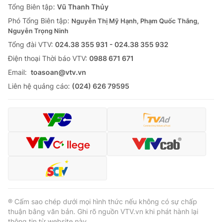
Tổng Biên tập:
Vũ Thanh Thủy
Phó Tổng Biên tập:
Nguyễn Thị Mỹ Hạnh, Phạm Quốc Thắng,
Nguyễn Trọng Ninh
Tổng đài VTV:
024.38 355 931 - 024.38 355 932
Ðiện thoại Thời báo VTV:
0988 671 671
Email:
toasoan@vtv.vn
Liên hệ quảng cáo:
(024) 626 79595
® Cấm sao chép dưới mọi hình thức nếu không có sự chấp
thuận bằng văn bản. Ghi rõ nguồn VTV.vn khi phát hành lại
thông tin từ website này.