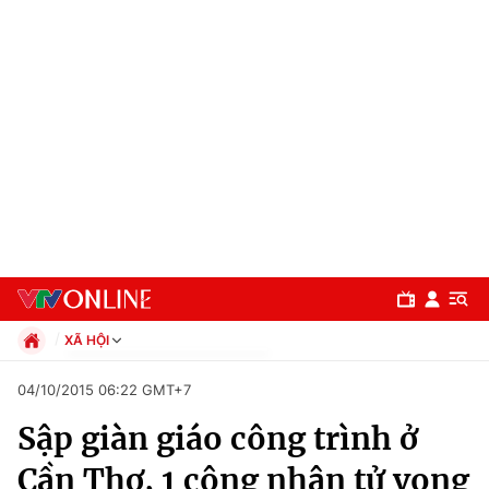
XÃ HỘI
Chính trị
04/10/2015 06:22 GMT+7
Xã hội
Sập giàn giáo công trình ở
Pháp luật
Chuyên mục
Kinh tế
Cần Thơ, 1 công nhân tử vong
Thể thao