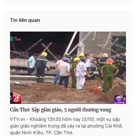
Tin liên quan
THỜI BÁO VTV
Theo dõi báo trên
Cơ quan chủ quản:
Đài Truyền hình Việt Nam
Cơ quan báo chí:
Thời báo VTV
Giấy phép hoạt động báo in và báo điện tử số 483/GP-BTTTT
cấp ngày 29/12/2023
Tổng Biên tập:
Vũ Thanh Thủy
Cần Thơ: Sập giàn giáo, 5 người thương vong
Phó Tổng Biên tập:
Nguyễn Thị Mỹ Hạnh, Phạm Quốc Thắng,
VTV.vn - Khoảng 13h30 hôm nay (3/10), một vụ sập
Nguyễn Trọng Ninh
giàn giáo nghiêm trọng đã xảy ra tại phường Cái Khế,
Tổng đài VTV:
024.38 355 931 - 024.38 355 932
quận Ninh Kiều, TP. Cần Thơ.