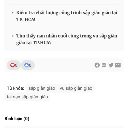
Ðiện thoại Thời báo VTV:
024.66 897 897
Email:
toasoan@vtv.vn
Kiểm tra chất lượng công trình sập giàn giáo tại
Liên hệ quảng cáo:
024-7300.7108
TP. HCM
Tìm thấy nạn nhân cuối cùng trong vụ sập giàn
giáo tại TP.HCM
0
0
Từ khóa:
sập giàn giáo
vụ sập giàn giáo
tai nạn sập giàn giáo
® Cấm sao chép dưới mọi hình thức nếu không có sự chấp
thuận bằng văn bản. Ghi rõ nguồn VTV.vn khi phát hành lại
thông tin từ website này.
Bình luận
(
0
)