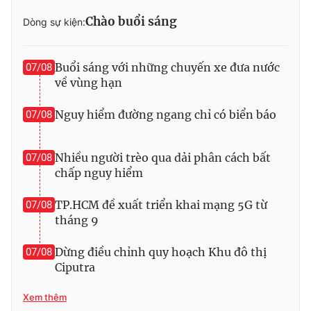
Chào buổi sáng
Photo
Infographic
Dòng sự kiện:
Video
Shorts video
Buổi sáng với những chuyến xe đưa nước
07/08
về vùng hạn
VTV Money
VTV Thể thao
Nguy hiểm đường ngang chỉ có biển báo
07/08
VTV Sức khoẻ
Bất động sản
Nhiều người trèo qua dải phân cách bất
07/08
chấp nguy hiểm
Thị trường 24h
Tấm lòng Việt
TP.HCM đề xuất triển khai mạng 5G từ
07/08
tháng 9
VTV4
Vươn mình bằng AI
Dừng điều chỉnh quy hoạch Khu đô thị
07/08
VTV9
VTV8
Ciputra
Xem thêm
Liên hệ tòa soạn
English