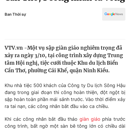
Chính trị
Truyền hình
Văn hóa - Giải trí
Ban Thời sự
Xã hội
Y tế
Đời sống
Pháp luật
Công nghệ
Giáo dục
VTV.vn -Một vụ sập giàn giáo nghiêm trọng đã
Y tế
xảy ra ngày 3/10, tại công trình xây dựng Trung
tâm Hội nghị, tiệc cưới thuộc Khu du lịch Biển
Thế giới
Cần Thơ, phường Cái Khế, quận Ninh Kiều.
Tin tức
Khu nhà tiệc 500 khách của Công ty Du lịch Sông Hậu
Kinh tế
đang trong giai đoạn thi công hoàn thiện, đột ngột bị
Thế giới đó đây
Tài chính
sập hoàn toàn phần mái sảnh trước. Vào thời điểm xảy
Dữ liệu và đời sống
Câu chuyện quốc tế
ra tai nạn, các công nhân bắt đầu vào ca chiều.
Thị trường
Khi các công nhân bắt đầu tháo
giàn giáo
phía trước
Truyền hình
Góc doanh nghiệp
công trình, bất ngờ một sàn bê tông lớn có chiều dài