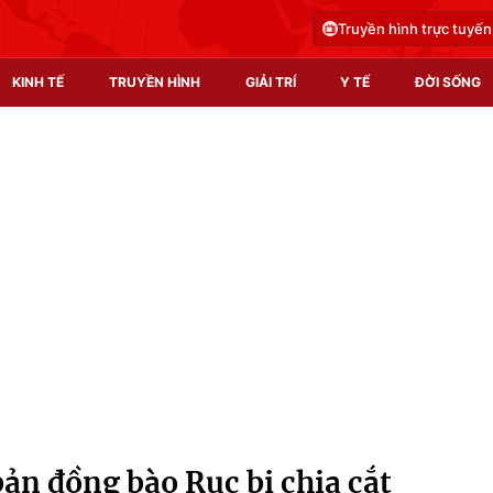
Truyền hình trực tuyến
KINH TẾ
TRUYỀN HÌNH
GIẢI TRÍ
Y TẾ
ĐỜI SỐNG
Pháp luật
Y tế
Truyền hình
Multimedia
Phim VTV
Video
Hậu trường
Shorts video
Nhân vật
Podcast
Khán giả
EMagazine
Giải sao mai
Photo
 bản đồng bào Rục bị chia cắt
Infographic