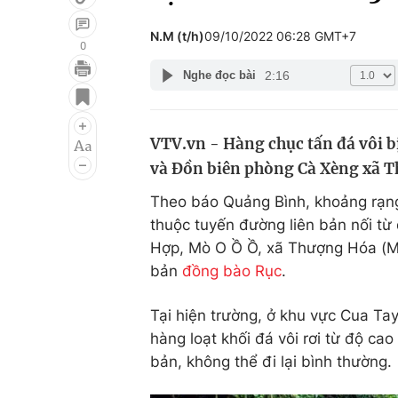
N.M (t/h)
09/10/2022 06:28 GMT+7
0
2:16
Nghe đọc bài
Giải trí
Đời sống
Điện ảnh
Du lịch
VTV.vn - Hàng chục tấn đá vôi b
Âm nhạc
Làm đẹp
và Đồn biên phòng Cà Xèng xã T
Sao
Chất lượng cuộc sốn
Theo báo Quảng Bình, khoảng rạn
thuộc tuyến đường liên bản nối t
Hợp, Mò O Ồ Ồ, xã Thượng Hóa (Min
bản
đồng bào Rục
.
Tại hiện trường, ở khu vực Cua Ta
hàng loạt khối đá vôi rơi từ độ c
bản, không thể đi lại bình thường.