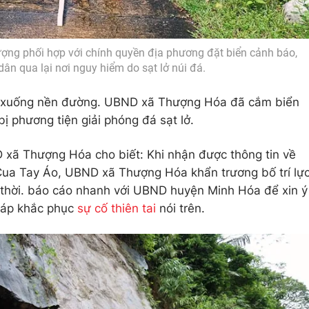
ượng phối hợp với chính quyền địa phương đặt biển cảnh báo,
ân qua lại nơi nguy hiểm do sạt lở núi đá.
 rác xuống nền đường. UBND xã Thượng Hóa đã cắm biển
ị phương tiện giải phóng đá sạt lở.
 xã Thượng Hóa cho biết: Khi nhận được thông tin về
c Cua Tay Áo, UBND xã Thượng Hóa khẩn trương bố trí lự
g thời. báo cáo nhanh với UBND huyện Minh Hóa để xin ý
pháp khắc phục
sự cố thiên tai
nói trên.