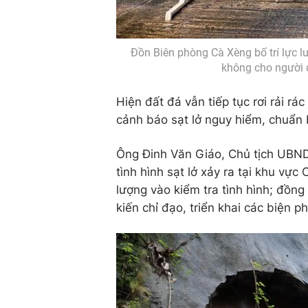
Đồn Biên phòng Cà Xèng bố trí lực l
không cho người d
Hiện đất đá vẫn tiếp tục rơi rải
cảnh báo sạt lở nguy hiểm, chuẩn b
Ông Đinh Văn Giáo, Chủ tịch UBND
tình hình sạt lở xảy ra tại khu vự
lượng vào kiểm tra tình hình; đồn
kiến chỉ đạo, triển khai các biện 