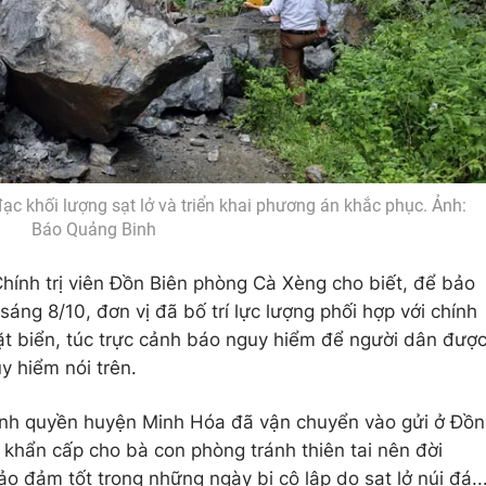
ạc khối lượng sạt lở và triển khai phương án khắc phục. Ảnh:
Báo Quảng Binh
ính trị viên Đồn Biên phòng Cà Xèng cho biết, để bảo
áng 8/10, đơn vị đã bố trí lực lượng phối hợp với chính
t biển, túc trực cảnh báo nguy hiểm để người dân đượ
y hiểm nói trên.
hính quyền huyện Minh Hóa đã vận chuyển vào gửi ở Đồn
khẩn cấp cho bà con phòng tránh thiên tai nên đời
 đảm tốt trong những ngày bị cô lập do sạt lở núi đá..