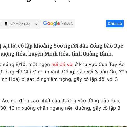
Góc ảnh
Chia sẻ
Giáo dục
Công nghệ
Tuyển sinh
Hitech Công ng
ị sạt lở, cô lập khoảng 800 người dân đồng bào Rục
Học trực tuyến
Sản phẩm
hượng Hóa, huyện Minh Hóa, tỉnh Quảng Bình.
g
Thị trường
g sáng 8/10, một ngọn
núi đá vôi
ở khu vực Cua Tay Áo
Tư vấn
ừ đường Hồ Chí Minh (nhánh Đông) vào với 3 bản Ón, Yê
h Hóa) bị sạt lở nghiêm trọng, gây cô lập đối với 3
y Áo, nơi đỉnh cao nhất của đường vào đồng bào Rục,
ao 30-40 m xuống chắn ngang nền đường, gây cô lập 3