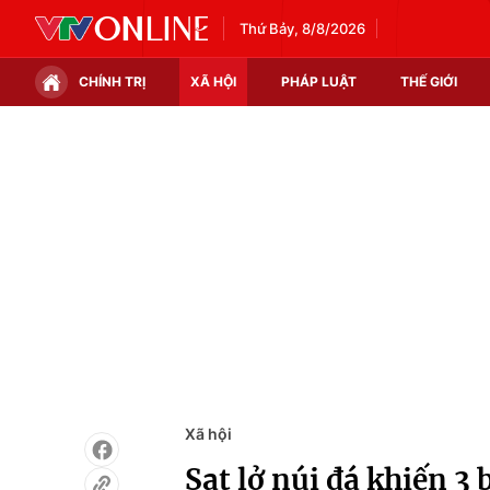
Thứ Bảy, 8/8/2026
CHÍNH TRỊ
XÃ HỘI
PHÁP LUẬT
THẾ GIỚI
Chính trị
Xã hội
Thế giới
Kinh tế
Tin tức
Tài chính
Thế giới đó đây
Thị trường
Câu chuyện quốc tế
Góc doanh nghiệp
Dữ liệu và đời sống
Xã hội
Sạt lở núi đá khiến 3