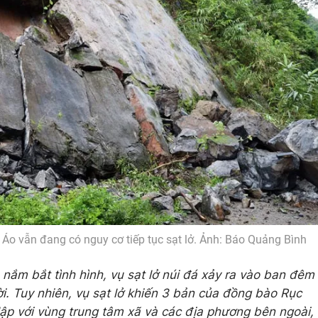
y Áo vẫn đang có nguy cơ tiếp tục sạt lở. Ảnh: Báo Quảng Bình
 nắm bắt tình hình, vụ sạt lở núi đá xảy ra vào ban đêm
. Tuy nhiên, vụ sạt lở khiến 3 bản của đồng bào Rục
lập với vùng trung tâm xã và các địa phương bên ngoài,