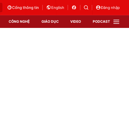
Cổng thông tin
English
Đăng nhập
CÔNG NGHỆ
GIÁO DỤC
VIDEO
PODCAST
VTV Money
VTV Thể thao
VTV Sức khoẻ
Bất động sản
Thị trường 24h
Tấm lòng Việt
Vươn mình bằng AI
VTV4
VTV8
VTV9
Lịch phát sóng
Giao lưu trực tuyến
Sự kiện