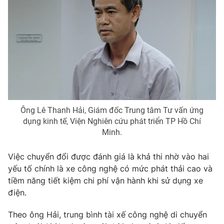
Email:
toasoan@vtv.vn
Liên hệ quảng cáo:
024-7300.7108
Ông Lê Thanh Hải, Giám đốc Trung tâm Tư vấn ứng
dụng kinh tế, Viện Nghiên cứu phát triển TP Hồ Chí
Minh.
® Cấm sao chép dưới mọi hình thức nếu không có sự chấp
Việc chuyển đổi được đánh giá là khả thi nhờ vào hai
thuận bằng văn bản. Ghi rõ nguồn VTV.vn khi phát hành lại
yếu tố chính là xe công nghệ có mức phát thải cao và
thông tin từ website này.
tiềm năng tiết kiệm chi phí vận hành khi sử dụng xe
điện.
Theo ông Hải, trung bình tài xế công nghệ di chuyển