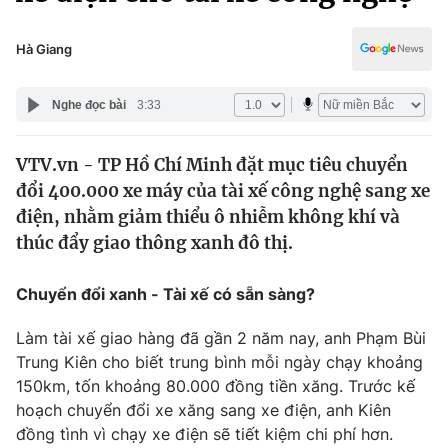
Chính trị
Truyền hình
Văn hóa - Giải trí
Hà Giang
Xã hội
Y tế
Đời sống
Nghe đọc bài
3:33
Pháp luật
Công nghệ
Giáo dục
VTV.vn - TP Hồ Chí Minh đặt mục tiêu chuyển
Y tế
đổi 400.000 xe máy của tài xế công nghệ sang xe
điện, nhằm giảm thiểu ô nhiễm không khí và
Thế giới
thúc đẩy giao thông xanh đô thị.
Tin tức
Chuyển đổi xanh - Tài xế có sẵn sàng?
Kinh tế
Thế giới đó đây
Tài chính
Làm tài xế giao hàng đã gần 2 năm nay, anh Phạm Bùi
Dữ liệu và đời sống
Câu chuyện quốc tế
Trung Kiên cho biết trung bình mỗi ngày chạy khoảng
Thị trường
150km, tốn khoảng 80.000 đồng tiền xăng. Trước kế
hoạch chuyển đổi xe xăng sang xe điện, anh Kiên
Truyền hình
Góc doanh nghiệp
đồng tình vì chạy xe điện sẽ tiết kiệm chi phí hơn.