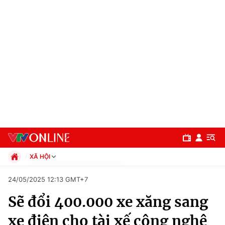
XÃ HỘI
Chính trị
24/05/2025 12:13 GMT+7
Xã hội
Sẽ đổi 400.000 xe xăng sang
Pháp luật
Chuyên mục
Kinh tế
xe điện cho tài xế công nghệ
Thể thao