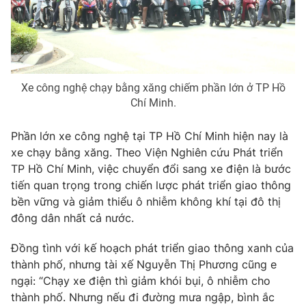
Photo
Infographic
Video
Shorts video
Xe công nghệ chạy bằng xăng chiếm phần lớn ở TP Hồ
VTV Money
VTV Thể thao
Chí Minh.
Phần lớn xe công nghệ tại TP Hồ Chí Minh hiện nay là
VTV Sức khoẻ
Bất động sản
xe chạy bằng xăng. Theo Viện Nghiên cứu Phát triển
TP Hồ Chí Minh, việc chuyển đổi sang xe điện là bước
Thị trường 24h
Tấm lòng Việt
tiến quan trọng trong chiến lược phát triển giao thông
bền vững và giảm thiểu ô nhiễm không khí tại đô thị
đông dân nhất cả nước.
VTV4
Vươn mình bằng AI
Đồng tình với kế hoạch phát triển giao thông xanh của
VTV9
VTV8
thành phố, nhưng tài xế Nguyễn Thị Phương cũng e
ngại: “Chạy xe điện thì giảm khói bụi, ô nhiễm cho
thành phố. Nhưng nếu đi đường mưa ngập, bình ắc
Liên hệ tòa soạn
English