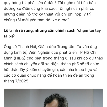
quy hỏng thì phải sửa ở đâu? Tôi nghe nói tiền bảo
dưỡng xe điện cũng khá cao. Tôi nghĩ cần phải có
những điểm hỗ trợ kỹ thuật với chi phí hợp lý thì
chúng tôi mới yên tâm đổi xe được”.
THỜI BÁO VTV
Lộ trình rõ ràng, nhưng cần chính sách “chạm tới tay
tài xế”
Theo dõi báo trên
Ông Lê Thanh Hải, Giám đốc Trung tâm Tư vấn ứng
Cơ quan chủ quản:
Đài Truyền hình Việt Nam
dụng kinh tế, Viện Nghiên cứu phát triển TP Hồ Chí
Cơ quan báo chí:
Minh (HIDS) cho biết trong tháng 6, sau khi có dự thảo
Thời báo VTV
chính sách chuyển đổi xe điện, thành phố sẽ tổ chức
Giấy phép hoạt động báo in và báo điện tử số 483/GP-BTTTT
cấp ngày 29/12/2023
hội thảo lấy ý kiến chuyên gia, các nhà khoa học và
các cơ quan chức năng để hoàn thiện đề án trong
Tổng Biên tập:
Vũ Thanh Thủy
tháng 7/2025.
Phó Tổng Biên tập:
Nguyễn Thị Mỹ Hạnh, Phạm Quốc Thắng,
Nguyễn Trọng Ninh
Tổng đài VTV:
024.38 355 931 - 024.38 355 932
Ðiện thoại Thời báo VTV:
024.66 897 897