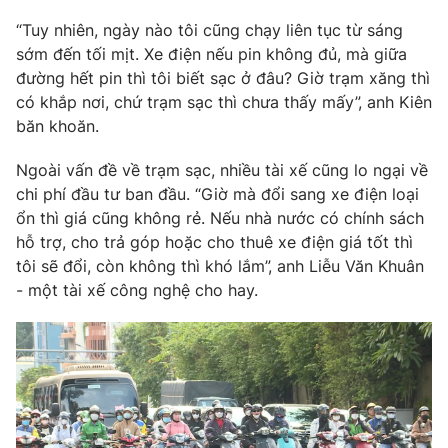
Phim VTV
Giải trí
“Tuy nhiên, ngày nào tôi cũng chạy liên tục từ sáng
Hậu trường
sớm đến tối mịt. Xe điện nếu pin không đủ, mà giữa
Điện ảnh
đường hết pin thì tôi biết sạc ở đâu? Giờ trạm xăng thì
Đời sống
Nhân vật
có khắp nơi, chứ trạm sạc thì chưa thấy mấy”, anh Kiên
Âm nhạc
Du lịch
Khán giả
băn khoăn.
Giáo dục
Sao
Làm đẹp
Giải sao mai
Ngoài vấn đề về trạm sạc, nhiều tài xế cũng lo ngại về
Tuyển sinh
chi phí đầu tư ban đầu. “Giờ mà đổi sang xe điện loại
Công nghệ
Chất lượng cuộc sống
ổn thì giá cũng không rẻ. Nếu nhà nước có chính sách
Học trực tuyến
Hitech Công nghệ tương lai
hỗ trợ, cho trả góp hoặc cho thuê xe điện giá tốt thì
Giao lưu trực tuyến
tôi sẽ đổi, còn không thì khó lắm”, anh Liễu Văn Khuân
Sản phẩm
- một tài xế công nghệ cho hay.
Lịch phát sóng
Thị trường
Tư vấn
Chuyên mục khác
Emagazine
Podcast