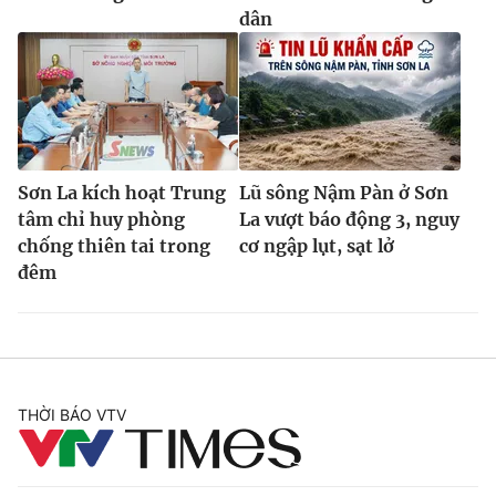
dân
Sơn La kích hoạt Trung
Lũ sông Nậm Pàn ở Sơn
tâm chỉ huy phòng
La vượt báo động 3, nguy
chống thiên tai trong
cơ ngập lụt, sạt lở
đêm
THỜI BÁO VTV