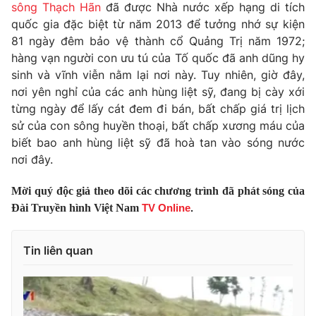
Phim VTV
sông Thạch Hãn
đã được Nhà nước xếp hạng di tích
Giải trí
quốc gia đặc biệt từ năm 2013 để tưởng nhớ sự kiện
Hậu trường
81 ngày đêm bảo vệ thành cổ Quảng Trị năm 1972;
Điện ảnh
Đời sống
hàng vạn người con ưu tú của Tố quốc đã anh dũng hy
Nhân vật
Âm nhạc
sinh và vĩnh viễn nằm lại nơi này. Tuy nhiên, giờ đây,
Du lịch
Khán giả
nơi yên nghỉ của các anh hùng liệt sỹ, đang bị cày xới
Giáo dục
Sao
từng ngày để lấy cát đem đi bán, bất chấp giá trị lịch
Làm đẹp
Giải sao mai
sử của con sông huyền thoại, bất chấp xương máu của
Tuyển sinh
Công nghệ
Chất lượng cuộc sống
biết bao anh hùng liệt sỹ đã hoà tan vào sóng nước
Học trực tuyến
nơi đây.
Hitech Công nghệ tương lai
Giao lưu trực tuyến
Mời quý độc giả theo dõi các chương trình đã phát sóng của
Sản phẩm
Đài Truyền hình Việt Nam
TV Online
.
Lịch phát sóng
Thị trường
Tin liên quan
Tư vấn
Chuyên mục khác
Emagazine
Podcast