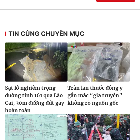
Ðiện thoại Thời báo VTV:
024.66 897 897
Email:
toasoan@vtv.vn
Liên hệ quảng cáo:
024-7300.7108
TIN CÙNG CHUYÊN MỤC
Sạt lở nghiêm trọng
Tràn lan thuốc đông y
đường tỉnh 161 qua Lào
gắn mác “gia truyền”
Cai, 30m đường đứt gãy
không rõ nguồn gốc
® Cấm sao chép dưới mọi hình thức nếu không có sự chấp
hoàn toàn
thuận bằng văn bản. Ghi rõ nguồn VTV.vn khi phát hành lại
thông tin từ website này.