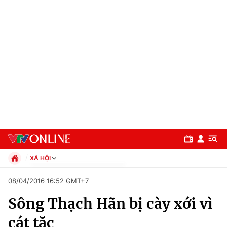
XÃ HỘI
Chính trị
08/04/2016 16:52 GMT+7
Xã hội
Sông Thạch Hãn bị cày xới vì
Pháp luật
Chuyên mục
Kinh tế
cát tặc
Thể thao