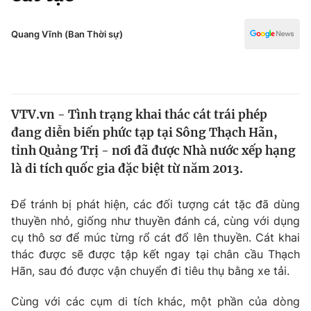
Chính trị
Truyền hình
Văn hóa - Giải trí
Quang Vĩnh (Ban Thời sự)
Xã hội
Y tế
Đời sống
Pháp luật
Công nghệ
Giáo dục
VTV.vn - Tình trạng khai thác cát trái phép
Y tế
đang diễn biến phức tạp tại Sông Thạch Hãn,
tỉnh Quảng Trị - nơi đã được Nhà nước xếp hạng
Thế giới
là di tích quốc gia đặc biệt từ năm 2013.
Tin tức
Để tránh bị phát hiện, các đối tượng cát tặc đã dùng
Kinh tế
thuyền nhỏ, giống như thuyền đánh cá, cùng với dụng
Thế giới đó đây
Tài chính
cụ thô sơ để múc từng rổ cát đổ lên thuyền. Cát khai
Dữ liệu và đời sống
Câu chuyện quốc tế
thác được sẽ được tập kết ngay tại chân cầu Thạch
Thị trường
Hãn, sau đó được vận chuyển đi tiêu thụ bằng xe tải.
Truyền hình
Góc doanh nghiệp
Cùng với các cụm di tích khác, một phần của dòng