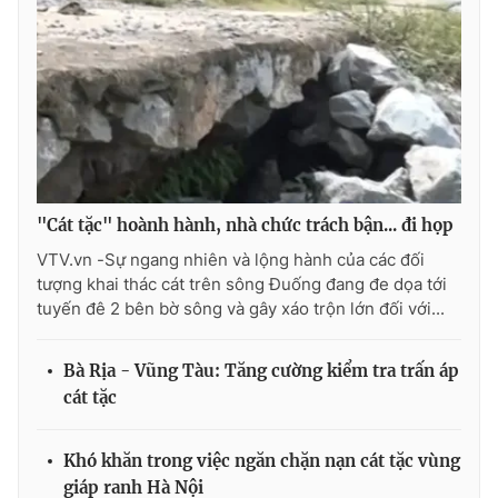
Photo
Infographic
Video
Shorts video
VTV Money
VTV Thể thao
"Cát tặc" hoành hành, nhà chức trách bận... đi họp
VTV Sức khoẻ
Bất động sản
VTV.vn -Sự ngang nhiên và lộng hành của các đối
tượng khai thác cát trên sông Đuống đang đe dọa tới
Thị trường 24h
Tấm lòng Việt
tuyến đê 2 bên bờ sông và gây xáo trộn lớn đối với...
VTV4
Vươn mình bằng AI
Bà Rịa - Vũng Tàu: Tăng cường kiểm tra trấn áp
cát tặc
VTV9
VTV8
Khó khăn trong việc ngăn chặn nạn cát tặc vùng
Liên hệ tòa soạn
English
giáp ranh Hà Nội