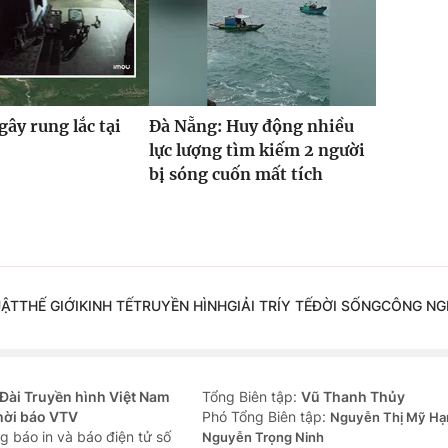
gây rung lắc tại
Đà Nẵng: Huy động nhiều
lực lượng tìm kiếm 2 người
bị sóng cuốn mất tích
UẬT
THẾ GIỚI
KINH TẾ
TRUYỀN HÌNH
GIẢI TRÍ
Y TẾ
ĐỜI SỐNG
CÔNG NG
Đài Truyền hình Việt Nam
Tổng Biên tập:
Vũ Thanh Thủy
hời báo VTV
Phó Tổng Biên tập:
Nguyễn Thị Mỹ Hạ
g báo in và báo điện tử số
Nguyễn Trọng Ninh