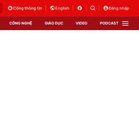
Cổng thông tin
English
Đăng nhập
CÔNG NGHỆ
GIÁO DỤC
VIDEO
PODCAST
VTV Money
VTV Thể thao
VTV Sức khoẻ
Bất động sản
Thị trường 24h
Tấm lòng Việt
Vươn mình bằng AI
VTV4
VTV8
VTV9
Lịch phát sóng
Giao lưu trực tuyến
Sự kiện