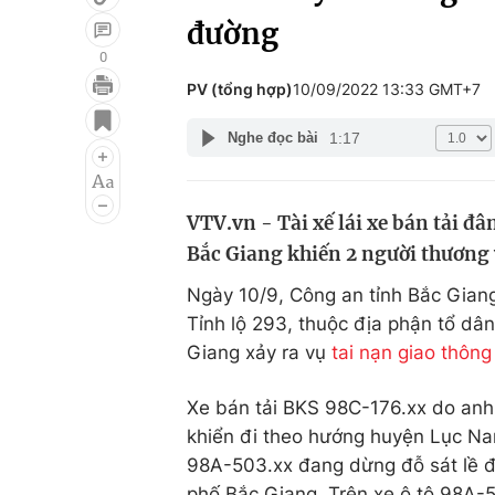
đường
0
PV (tổng hợp)
10/09/2022 13:33 GMT+7
Giải trí
Đời sống
1:17
Nghe đọc bài
Điện ảnh
Du lịch
Âm nhạc
Làm đẹp
VTV.vn - Tài xế lái xe bán tải đ
Sao
Chất lượng cuộc sốn
Bắc Giang khiến 2 người thương
Ngày 10/9, Công an tỉnh Bắc Gian
Tỉnh lộ 293, thuộc địa phận tổ dâ
Giang xảy ra vụ
tai nạn giao thông
Xe bán tải BKS 98C-176.xx do anh
khiển đi theo hướng huyện Lục Na
98A-503.xx đang dừng đỗ sát lề 
phố Bắc Giang. Trên xe ô tô 98A-