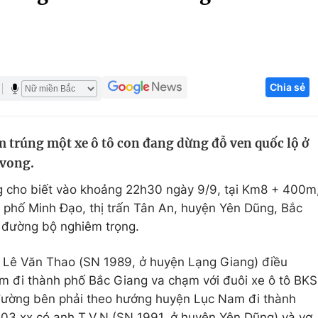
Góc ảnh
Giáo dục
Công nghệ
Chia sẻ
Tuyển sinh
Hitech Công ng
Học trực tuyến
Sản phẩm
âm trúng một xe ô tô con đang dừng đỗ ven quốc lộ ở
g
Thị trường
 vong.
Tư vấn
g cho biết vào khoảng 22h30 ngày 9/9, tại Km8 + 400m
n phố Minh Đạo, thị trấn Tân An, huyện Yên Dũng, Bắc
đường bộ nghiêm trọng.
 Lê Văn Thao (SN 1989, ở huyện Lạng Giang) điều
m đi thành phố Bắc Giang va chạm với đuôi xe ô tô BKS
đường bên phải theo hướng huyện Lục Nam đi thành
503.xx có anh T.V.N (SN 1991, ở huyện Yên Dũng) và vợ