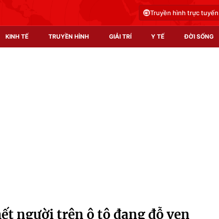
Truyền hình trực tuyến
KINH TẾ
TRUYỀN HÌNH
GIẢI TRÍ
Y TẾ
ĐỜI SỐNG
Pháp luật
Y tế
Truyền hình
Multimedia
Phim VTV
Video
Hậu trường
Shorts video
Nhân vật
Podcast
Khán giả
EMagazine
Giải sao mai
Photo
hết người trên ô tô đang đỗ ven
Infographic