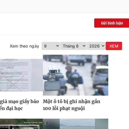
Gửi bình luận
Xem theo ngày
XEM
giả mạo giấy báo
Một ô tô bị ghi nhận gần
ển đại học
100 lỗi phạt nguội