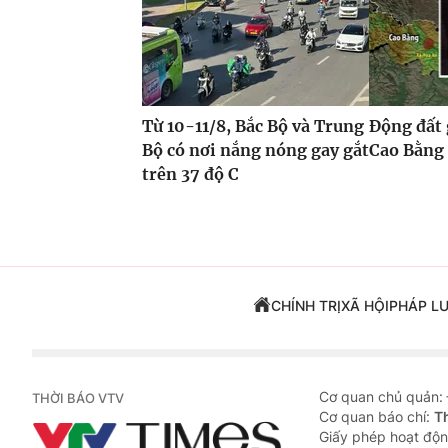
Từ 10-11/8, Bắc Bộ và Trung
Động đất 
Bộ có nơi nắng nóng gay gắt
Cao Bằng
trên 37 độ C
CHÍNH TRỊ
XÃ HỘI
PHÁP L
Cơ quan chủ quản:
THỜI BÁO VTV
Cơ quan báo chí:
T
Giấy phép hoạt độn