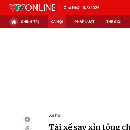
Chủ Nhật, 9/8/2026
CHÍNH TRỊ
XÃ HỘI
PHÁP LUẬT
THẾ GIỚI
Chính trị
Xã hội
Thế giới
Kinh tế
Tin tức
Tài chính
Thế giới đó đây
Thị trường
Câu chuyện quốc tế
Góc doanh nghiệp
Dữ liệu và đời sống
Xã hội
Tài xế say xỉn tông c