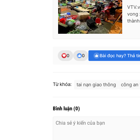
VTV.v
vong 
thành
0
0
Bài đọc hay? Thả t
Từ khóa:
tai nạn giao thông
công an 
Bình luận
(
0
)