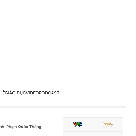
HỆ
GIÁO DỤC
VIDEO
PODCAST
nh, Phạm Quốc Thắng,