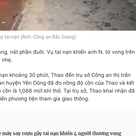
ây tai nạn (Ảnh: Công an Bắc Giang)
ng, nát phần đuôi. Vụ tai nạn khiến anh N. tử vong trên
 nhẹ.
i nạn khoảng 30 phút, Thao đến trụ sở Công an thị trấn
g an huyện Yên Dũng đã đo nồng độ cồn của Thao và kết
cồn là 1,066 ml/l khí thở. Tại trụ sở, Thao khai nhận đã
iển phương tiện tham gia giao thông.
e máy say rượu gây tai nạn khiến 4 người thương vong