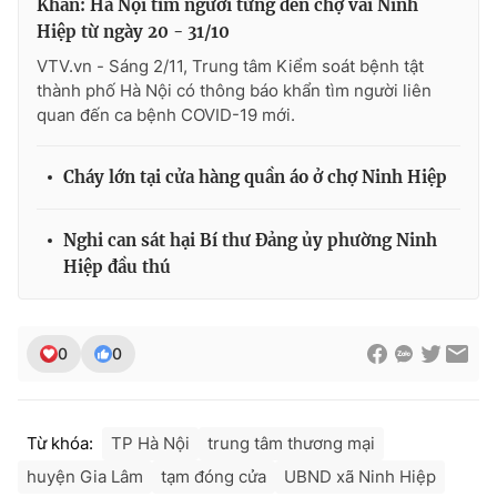
Khẩn: Hà Nội tìm người từng đến chợ vải Ninh
Ðiện thoại Thời báo VTV:
024.66 897 897
Hiệp từ ngày 20 - 31/10
Email:
toasoan@vtv.vn
VTV.vn - Sáng 2/11, Trung tâm Kiểm soát bệnh tật
Liên hệ quảng cáo:
024-7300.7108
thành phố Hà Nội có thông báo khẩn tìm người liên
quan đến ca bệnh COVID-19 mới.
Cháy lớn tại cửa hàng quần áo ở chợ Ninh Hiệp
Nghi can sát hại Bí thư Đảng ủy phường Ninh
Hiệp đầu thú
0
0
® Cấm sao chép dưới mọi hình thức nếu không có sự chấp
thuận bằng văn bản. Ghi rõ nguồn VTV.vn khi phát hành lại
thông tin từ website này.
Từ khóa:
TP Hà Nội
trung tâm thương mại
huyện Gia Lâm
tạm đóng cửa
UBND xã Ninh Hiệp