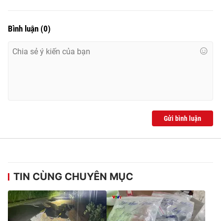
Bình luận
(
0
)
Gửi bình luận
TIN CÙNG CHUYÊN MỤC