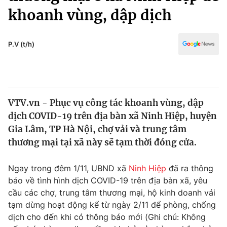
Chính trị
khoanh vùng, dập dịch
Truyền hình
Văn hóa - Giải trí
Xã hội
Y tế
P.V (t/h)
Đời sống
Pháp luật
Công nghệ
Giáo dục
Y tế
VTV.vn - Phục vụ công tác khoanh vùng, dập
dịch COVID-19 trên địa bàn xã Ninh Hiệp, huyện
Thế giới
Gia Lâm, TP Hà Nội, chợ vải và trung tâm
Tin tức
thương mại tại xã này sẽ tạm thời đóng cửa.
Kinh tế
Thế giới đó đây
Ngay trong đêm 1/11, UBND xã
Ninh Hiệp
đã ra thông
Tài chính
Dữ liệu và đời sống
báo về tình hình dịch COVID-19 trên địa bàn xã, yêu
Câu chuyện quốc tế
Thị trường
cầu các chợ, trung tâm thương mại, hộ kinh doanh vải
tạm dừng hoạt động kể từ ngày 2/11 để phòng, chống
Truyền hình
Góc doanh nghiệp
dịch cho đến khi có thông báo mới (Ghi chú: Không