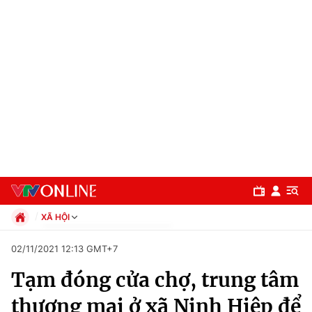
XÃ HỘI
Chính trị
02/11/2021 12:13 GMT+7
Xã hội
Tạm đóng cửa chợ, trung tâm
Pháp luật
Chuyên mục
Kinh tế
thương mại ở xã Ninh Hiệp để
Thể thao