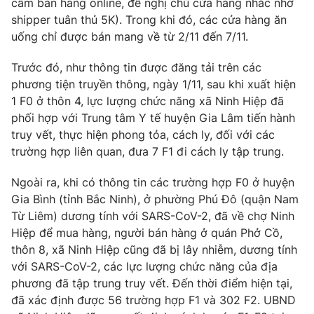
cấm bán hàng online, đề nghị chủ cửa hàng nhắc nhở
Phim VTV
Giải trí
shipper tuân thủ 5K). Trong khi đó, các cửa hàng ăn
Hậu trường
uống chỉ được bán mang về từ 2/11 đến 7/11.
Điện ảnh
Đời sống
Nhân vật
Trước đó, như thông tin được đăng tải trên các
Âm nhạc
phương tiện truyền thông, ngày 1/11, sau khi xuất hiện
Du lịch
Khán giả
Giáo dục
Sao
1 F0 ở thôn 4, lực lượng chức năng xã Ninh Hiệp đã
Làm đẹp
Giải sao mai
phối hợp với Trung tâm Y tế huyện Gia Lâm tiến hành
Tuyển sinh
truy vết, thực hiện phong tỏa, cách ly, đối với các
Công nghệ
Chất lượng cuộc sống
trường hợp liên quan, đưa 7 F1 đi cách ly tập trung.
Học trực tuyến
Hitech Công nghệ tương lai
Giao lưu trực tuyến
Ngoài ra, khi có thông tin các trường hợp F0 ở huyện
Sản phẩm
Gia Bình (tỉnh Bắc Ninh), ở phường Phú Đô (quận Nam
Từ Liêm) dương tính với SARS-CoV-2, đã về chợ Ninh
Lịch phát sóng
Thị trường
Hiệp để mua hàng, người bán hàng ở quán Phở Cồ,
thôn 8, xã Ninh Hiệp cũng đã bị lây nhiễm, dương tính
Tư vấn
với SARS-CoV-2, các lực lượng chức năng của địa
Chuyên mục khác
phương đã tập trung truy vết. Đến thời điểm hiện tại,
Emagazine
Podcast
đã xác định được 56 trường hợp F1 và 302 F2. UBND