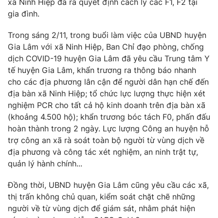
xã Ninh Hiệp đã ra quyết định cách ly các F1, F2 tại
gia đình.
Photo
Infographic
Trong sáng 2/11, trong buổi làm việc của UBND huyện
Video
Shorts video
Gia Lâm với xã Ninh Hiệp, Ban Chỉ đạo phòng, chống
dịch COVID-19 huyện Gia Lâm đã yêu cầu Trung tâm Y
tế huyện Gia Lâm, khẩn trương ra thông báo nhanh
VTV Money
VTV Thể thao
cho các địa phương lân cận để người dân hạn chế đến
địa bàn xã Ninh Hiệp; tổ chức lực lượng thực hiện xét
VTV Sức khoẻ
Bất động sản
nghiệm PCR cho tất cả hộ kinh doanh trên địa bàn xã
(khoảng 4.500 hộ); khẩn trương bóc tách F0, phấn đấu
Thị trường 24h
hoàn thành trong 2 ngày. Lực lượng Công an huyện hỗ
Tấm lòng Việt
trợ công an xã rà soát toàn bộ người từ vùng dịch về
địa phương và công tác xét nghiệm, an ninh trật tự,
VTV4
Vươn mình bằng AI
quản lý hành chính...
VTV9
Đồng thời, UBND huyện Gia Lâm cũng yêu cầu các xã,
VTV8
thị trấn không chủ quan, kiểm soát chặt chẽ những
người về từ vùng dịch để giám sát, nhằm phát hiện
Liên hệ tòa soạn
English