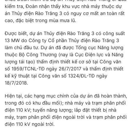
kiểm tra, Đoàn nhận thấy khu vực nhà máy thuộc dự
án Thủy điện Rào Trăng 3 có nguy cơ mất an toàn rất
cao, đặc biệt trong mùa mưa lũ.
THỜI BÁO VTV
Được biết, dự án Thủy điện Rào Trăng 3 có công suất
13 MW do Công ty Cổ phần Thủy điện Rào Trăng 3
làm chủ đầu tư. Dự án đã được Tổng cục Năng lượng
thuộc Bộ Công Thương (nay là Cục Điện lực và Năng
Theo dõi báo trên
lượng tái tạo) thẩm định thiết kế cơ sở tại Công văn
số 1959/TCNL-TĐ ngày 26/7/2017 và thẩm định thiết
Cơ quan chủ quản:
Đài Truyền hình Việt Nam
kế kỹ thuật tại Công văn số 1324/ĐL-TĐ ngày
Cơ quan báo chí:
Thời báo VTV
18/7/2018.
Giấy phép hoạt động báo in và báo điện tử số 483/GP-BTTTT
Hiện tại, các hạng mục chính của dự án đã hoàn thành,
cấp ngày 29/12/2023
trong đó có khu đầu mối); nhà máy và trạm phân phối
Tổng Biên tập:
Vũ Thanh Thủy
điện 110 kV; tuyến năng lượng; lắp đặt thiết bị nhà
Phó Tổng Biên tập:
Nguyễn Thị Mỹ Hạnh, Phạm Quốc Thắng,
máy, trạm phân phối điện ngoài trời và trạm phân phối
Nguyễn Trọng Ninh
điện 110 kV ngoài trời.
Tổng đài VTV:
024.38 355 931 - 024.38 355 932