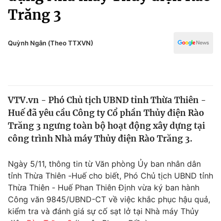
Chính trị
Trăng 3
Truyền hình
Văn hóa - Giải trí
Xã hội
Y tế
Quỳnh Ngân (Theo TTXVN)
Đời sống
Pháp luật
Công nghệ
Giáo dục
Y tế
VTV.vn - Phó Chủ tịch UBND tỉnh Thừa Thiên -
Huế đã yêu cầu Công ty Cổ phần Thủy điện Rào
Thế giới
Trăng 3 ngưng toàn bộ hoạt động xây dựng tại
Tin tức
công trình Nhà máy Thủy điện Rào Trăng 3.
Kinh tế
Thế giới đó đây
Ngày 5/11, thông tin từ Văn phòng Ủy ban nhân dân
Tài chính
Dữ liệu và đời sống
tỉnh Thừa Thiên -Huế cho biết, Phó Chủ tịch UBND tỉnh
Câu chuyện quốc tế
Thị trường
Thừa Thiên - Huế Phan Thiên Định vừa ký ban hành
Công văn 9845/UBND-CT về việc khắc phục hậu quả,
Truyền hình
Góc doanh nghiệp
kiểm tra và đánh giá sự cố sạt lở tại Nhà máy Thủy