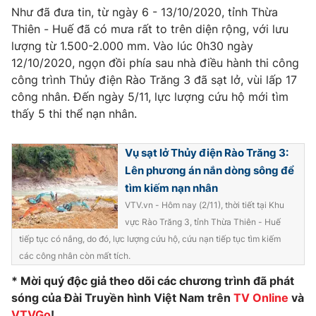
Ðiện thoại Thời báo VTV:
024.66 897 897
Như đã đưa tin, từ ngày 6 - 13/10/2020, tỉnh Thừa
Email:
toasoan@vtv.vn
Thiên - Huế đã có mưa rất to trên diện rộng, với lưu
lượng từ 1.500-2.000 mm. Vào lúc 0h30 ngày
Liên hệ quảng cáo:
024-7300.7108
12/10/2020, ngọn đồi phía sau nhà điều hành thi công
công trình Thủy điện Rào Trăng 3 đã sạt lở, vùi lấp 17
công nhân. Đến ngày 5/11, lực lượng cứu hộ mới tìm
thấy 5 thi thể nạn nhân.
Vụ sạt lở Thủy điện Rào Trăng 3:
Lên phương án nắn dòng sông để
tìm kiếm nạn nhân
VTV.vn - Hôm nay (2/11), thời tiết tại Khu
vực Rào Trăng 3, tỉnh Thừa Thiên - Huế
tiếp tục có nắng, do đó, lực lượng cứu hộ, cứu nạn tiếp tục tìm kiếm
® Cấm sao chép dưới mọi hình thức nếu không có sự chấp
các công nhân còn mất tích.
thuận bằng văn bản. Ghi rõ nguồn VTV.vn khi phát hành lại
thông tin từ website này.
* Mời quý độc giả theo dõi các chương trình đã phát
sóng của Đài Truyền hình Việt Nam trên
TV Online
và
VTVGo
!