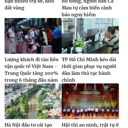
hạn nhiều trụ sở, khu
hư hỏng, người dân Cà
đất vàng
Mau tự cắm biển cảnh
báo nguy hiểm
Lượng khách đi tàu liên
TP Hồ Chí Minh kéo dài
vận quốc tế Việt Nam -
thời gian phục vụ người
Trung Quốc tăng 200%
dân làm thủ tục hành
trong 6 tháng đầu năm
chính
Hà Nội đầu tư cải tạo
Hội thi an ninh, trật tự ở