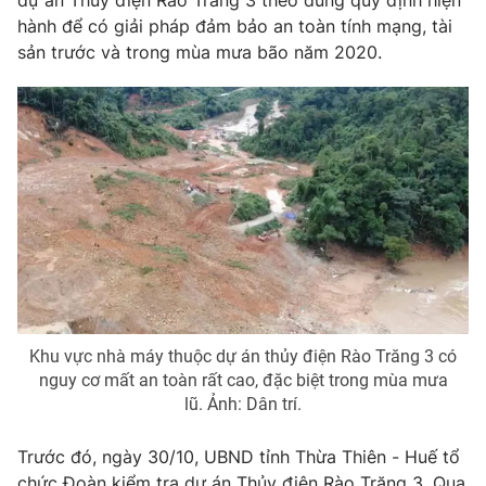
dự án Thủy điện Rào Trăng 3 theo đúng quy định hiện
hành để có giải pháp đảm bảo an toàn tính mạng, tài
Photo
Infographic
sản trước và trong mùa mưa bão năm 2020.
Video
Shorts video
VTV Money
VTV Thể thao
VTV Sức khoẻ
Bất động sản
Thị trường 24h
Tấm lòng Việt
VTV4
Vươn mình bằng AI
Khu vực nhà máy thuộc dự án thủy điện Rào Trăng 3 có
nguy cơ mất an toàn rất cao, đặc biệt trong mùa mưa
lũ. Ảnh: Dân trí.
VTV9
VTV8
Trước đó, ngày 30/10, UBND tỉnh Thừa Thiên - Huế tổ
Liên hệ tòa soạn
English
chức Đoàn kiểm tra dự án Thủy điện Rào Trăng 3. Qua