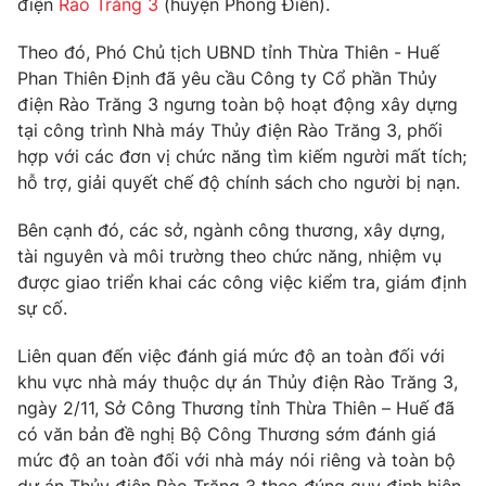
điện
Rào Trăng 3
(huyện Phong Điền).
Phim VTV
Giải trí
Hậu trường
Theo đó, Phó Chủ tịch UBND tỉnh Thừa Thiên - Huế
Điện ảnh
Phan Thiên Định đã yêu cầu Công ty Cổ phần Thủy
Đời sống
Nhân vật
điện Rào Trăng 3 ngưng toàn bộ hoạt động xây dựng
Âm nhạc
tại công trình Nhà máy Thủy điện Rào Trăng 3, phối
Du lịch
Khán giả
Giáo dục
Sao
hợp với các đơn vị chức năng tìm kiếm người mất tích;
Làm đẹp
Giải sao mai
hỗ trợ, giải quyết chế độ chính sách cho người bị nạn.
Tuyển sinh
Công nghệ
Chất lượng cuộc sống
Bên cạnh đó, các sở, ngành công thương, xây dựng,
Học trực tuyến
tài nguyên và môi trường theo chức năng, nhiệm vụ
Hitech Công nghệ tương lai
Giao lưu trực tuyến
được giao triển khai các công việc kiểm tra, giám định
Sản phẩm
sự cố.
Lịch phát sóng
Thị trường
Liên quan đến việc đánh giá mức độ an toàn đối với
khu vực nhà máy thuộc dự án Thủy điện Rào Trăng 3,
Tư vấn
ngày 2/11, Sở Công Thương tỉnh Thừa Thiên – Huế đã
Chuyên mục khác
có văn bản đề nghị Bộ Công Thương sớm đánh giá
Emagazine
Podcast
mức độ an toàn đối với nhà máy nói riêng và toàn bộ