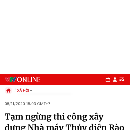
XÃ HỘI
Chính trị
05/11/2020 15:03 GMT+7
Xã hội
Tạm ngừng thi công xây
Pháp luật
Chuyên mục
Kinh tế
dựng Nhà máy Thủy điện Rào
Thể thao