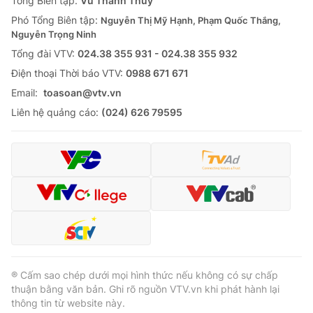
Tổng Biên tập:
Vũ Thanh Thủy
Phó Tổng Biên tập:
Nguyễn Thị Mỹ Hạnh, Phạm Quốc Thắng,
Nguyễn Trọng Ninh
Tổng đài VTV:
024.38 355 931 - 024.38 355 932
Ðiện thoại Thời báo VTV:
0988 671 671
Email:
toasoan@vtv.vn
Liên hệ quảng cáo:
(024) 626 79595
® Cấm sao chép dưới mọi hình thức nếu không có sự chấp
thuận bằng văn bản. Ghi rõ nguồn VTV.vn khi phát hành lại
thông tin từ website này.