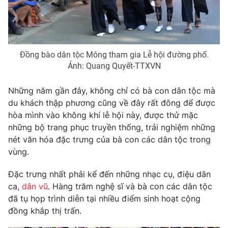
Photo
Infographic
Video
Shorts video
Đồng bào dân tộc Mông tham gia Lễ hội đường phố.
Ảnh: Quang Quyết-TTXVN
VTV Money
VTV Thể thao
Những năm gần đây, không chỉ có bà con dân tộc mà
du khách thập phương cũng về đây rất đông để được
VTV Sức khoẻ
Bất động sản
hòa mình vào không khí lễ hội này, được thử mặc
những bộ trang phục truyền thống, trải nghiệm những
Thị trường 24h
Tấm lòng Việt
nét văn hóa đặc trưng của bà con các dân tộc trong
vùng.
VTV4
Vươn mình bằng AI
Đặc trưng nhất phải kể đến những nhạc cụ, điệu dân
ca,
dân vũ
. Hàng trăm nghệ sĩ và bà con các dân tộc
VTV9
VTV8
đã tụ họp trình diễn tại nhiều điểm sinh hoạt cộng
đồng khắp thị trấn.
Liên hệ tòa soạn
English