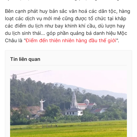
Ðiện thoại Thời báo VTV:
024.66 897 897
Bên cạnh phát huy bản sắc văn hoá các dân tộc, hàng
Email:
toasoan@vtv.vn
loạt các dịch vụ mới mẻ cũng được tổ chức tại khắp
Liên hệ quảng cáo:
024-7300.7108
các điểm du lịch như bay khinh khí cầu, dù lượn hay
du lịch sinh thái… góp phần quảng bá danh hiệu Mộc
Châu là "
Điểm đến thiên nhiên hàng đầu thế giới
".
Tin liên quan
® Cấm sao chép dưới mọi hình thức nếu không có sự chấp
thuận bằng văn bản. Ghi rõ nguồn VTV.vn khi phát hành lại
thông tin từ website này.