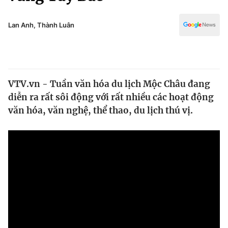
Chính trị
Truyền hình
Văn hóa - Giải trí
Lan Anh, Thành Luân
Xã hội
Y tế
Đời sống
Pháp luật
Công nghệ
Giáo dục
VTV.vn - Tuần văn hóa du lịch Mộc Châu đang
Y tế
diễn ra rất sôi động với rất nhiều các hoạt động
văn hóa, văn nghệ, thể thao, du lịch thú vị.
Thế giới
Tin tức
Kinh tế
Thế giới đó đây
Tài chính
Dữ liệu và đời sống
Câu chuyện quốc tế
Thị trường
Truyền hình
Góc doanh nghiệp