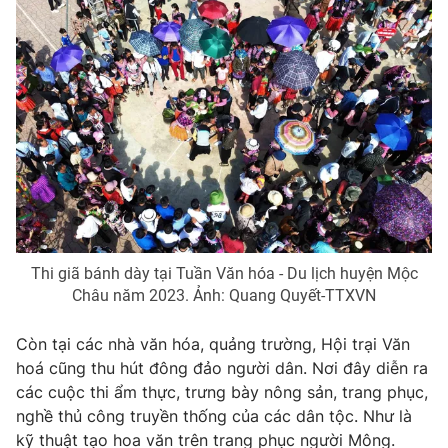
THỜI BÁO VTV
Theo dõi báo trên
Cơ quan chủ quản:
Đài Truyền hình Việt Nam
Thi giã bánh dày tại Tuần Văn hóa - Du lịch huyện Mộc
Cơ quan báo chí:
Thời báo VTV
Châu năm 2023. Ảnh: Quang Quyết-TTXVN
Giấy phép hoạt động báo in và báo điện tử số 483/GP-BTTTT
cấp ngày 29/12/2023
Còn tại các nhà văn hóa, quảng trường, Hội trại Văn
Tổng Biên tập:
Vũ Thanh Thủy
hoá cũng thu hút đông đảo người dân. Nơi đây diễn ra
Phó Tổng Biên tập:
Nguyễn Thị Mỹ Hạnh, Phạm Quốc Thắng,
các cuộc thi ẩm thực, trưng bày nông sản, trang phục,
Nguyễn Trọng Ninh
nghề thủ công truyền thống của các dân tộc. Như là
Tổng đài VTV:
024.38 355 931 - 024.38 355 932
kỹ thuật tạo hoa văn trên trang phục người Mông.