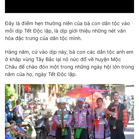
Phim VTV
Giải trí
Hậu trường
Điện ảnh
Đây là điểm hẹn thường niên của bà con dân tộc vào
Đời sống
Nhân vật
mỗi dịp Tết Độc lập, là dịp giới thiệu những nét văn
Âm nhạc
Du lịch
hóa đặc trưng của dân tộc mình.
Khán giả
Giáo dục
Sao
Làm đẹp
Giải sao mai
Hàng năm, cứ vào dịp này, bà con các dân tộc anh em
Tuyển sinh
ở khắp vùng Tây Bắc lại nô nức đổ về huyện Mộc
Công nghệ
Chất lượng cuộc sống
Châu để chào đón một trong những ngày hội lớn trong
Học trực tuyến
Hitech Công nghệ tương lai
năm của họ, ngày Tết Độc lập.
Giao lưu trực tuyến
Sản phẩm
Lịch phát sóng
Thị trường
Tư vấn
Chuyên mục khác
Emagazine
Podcast