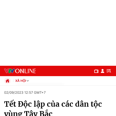
XÃ HỘI
Chính trị
02/09/2023 12:57 GMT+7
Xã hội
Tết Độc lập của các dân tộc
Pháp luật
Chuyên mục
Kinh tế
vùng Tây Bắc
Thể thao