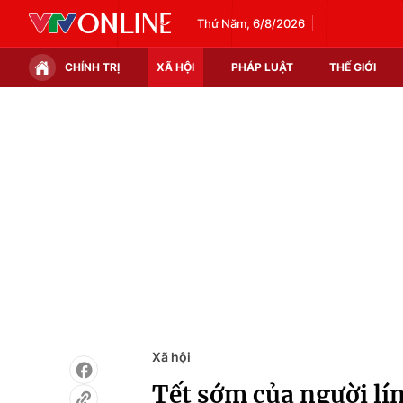
Thứ Năm, 6/8/2026
CHÍNH TRỊ
XÃ HỘI
PHÁP LUẬT
THẾ GIỚI
Chính trị
Xã hội
Thế giới
Kinh tế
Tin tức
Tài chính
Thế giới đó đây
Thị trường
Câu chuyện quốc tế
Góc doanh nghiệp
Dữ liệu và đời sống
Xã hội
Tết sớm của người l