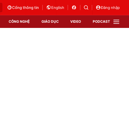
Cổng thông tin
English
Đăng nhập
CÔNG NGHỆ
GIÁO DỤC
VIDEO
PODCAST
VTV Money
VTV Thể thao
VTV Sức khoẻ
Bất động sản
Thị trường 24h
Tấm lòng Việt
Vươn mình bằng AI
VTV4
VTV8
VTV9
Lịch phát sóng
Giao lưu trực tuyến
Sự kiện