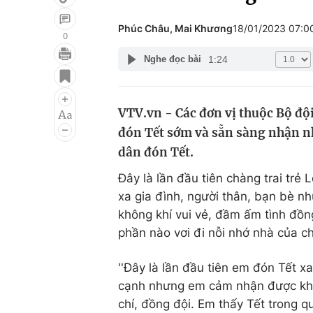
Phúc Châu, Mai Khương
18/01/2023 07:
0
1:24
Nghe đọc bài
Giải trí
Đời sống
Điện ảnh
Du lịch
VTV.vn - Các đơn vị thuộc Bộ độ
Âm nhạc
Làm đẹp
đón Tết sớm và sẵn sàng nhận n
Sao
Chất lượng cuộc sốn
dân đón Tết.
Đây là lần đầu tiên chàng trai tr
xa gia đình, người thân, bạn bè nh
không khí vui vẻ, đầm ấm tình đồn
phần nào vơi đi nỗi nhớ nhà của c
''Đây là lần đầu tiên em đón Tết 
cạnh nhưng em cảm nhận được khôn
chí, đồng đội. Em thấy Tết trong