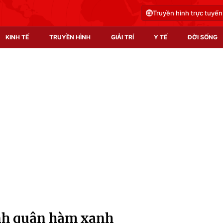
Truyền hình trực tuyến
KINH TẾ
TRUYỀN HÌNH
GIẢI TRÍ
Y TẾ
ĐỜI SỐNG
Pháp luật
Y tế
Truyền hình
Multimedia
Phim VTV
Video
Hậu trường
Shorts video
Nhân vật
Podcast
Khán giả
EMagazine
Giải sao mai
Photo
ính quân hàm xanh
Infographic