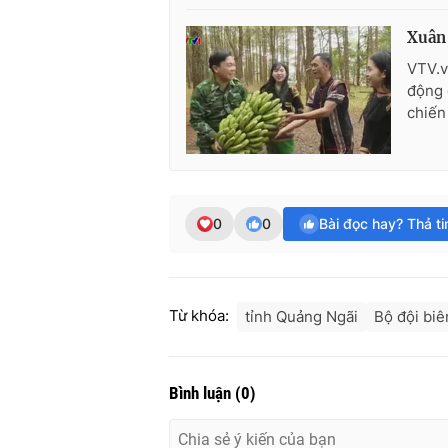
Xuân 
VTV.v
động 
chiến
0
0
Bài đọc hay? Thả t
Từ khóa:
tỉnh Quảng Ngãi
Bộ đội bi
Bình luận
(
0
)