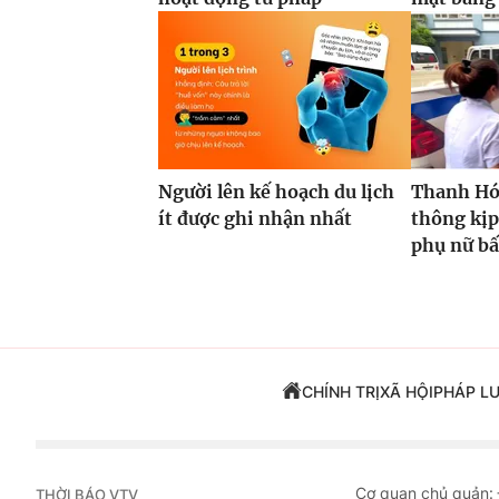
Người lên kế hoạch du lịch
Thanh Hóa
ít được ghi nhận nhất
thông kịp
phụ nữ bấ
CHÍNH TRỊ
XÃ HỘI
PHÁP L
Cơ quan chủ quản:
THỜI BÁO VTV