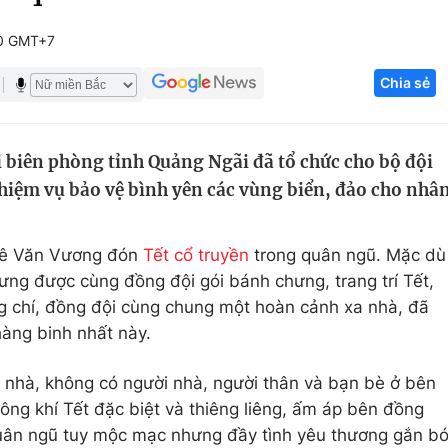
Góc ảnh
00 GMT+7
Chia sẻ
Giáo dục
Công nghệ
Tuyển sinh
Hitech Công ng
i biên phòng tỉnh Quảng Ngãi đã tổ chức cho bộ đội
Học trực tuyến
Sản phẩm
hiệm vụ bảo vệ bình yên các vùng biển, đảo cho nhâ
g
Thị trường
Tư vấn
ẻ Lê Văn Vương đón
Tết cổ truyền
trong quân ngũ. Mặc dù
ưng được cùng đồng đội gói bánh chưng, trang trí Tết,
g chí, đồng đội cùng chung một hoàn cảnh xa nhà, đã
hàng binh nhất này.
xa nhà, không có người nhà, người thân và bạn bè ở bên
g khí Tết đặc biệt và thiêng liêng, ấm áp bên đồng
 quân ngũ tuy mộc mạc nhưng đầy tình yêu thương gắn b