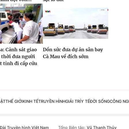
: Cảnh sát giao
Dồn sức đưa dự án sân bay
 thời đưa người
Cà Mau về đích sớm
t tỉnh đi cấp cứu
UẬT
THẾ GIỚI
KINH TẾ
TRUYỀN HÌNH
GIẢI TRÍ
Y TẾ
ĐỜI SỐNG
CÔNG NG
Đài Truyền hình Việt Nam
Tổng Biên tập:
Vũ Thanh Thủy