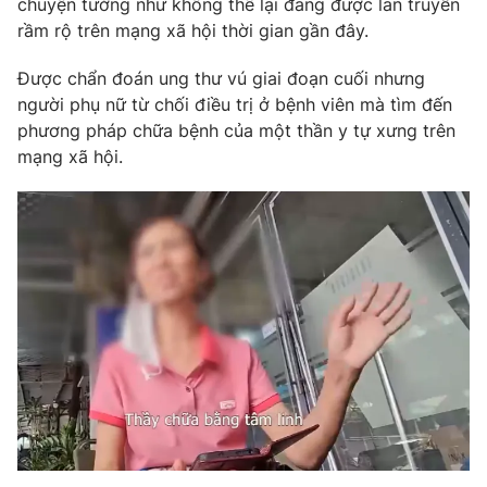
chuyện tưởng như không thể lại đang được lan truyền
Phim VTV
Giải trí
rầm rộ trên mạng xã hội thời gian gần đây.
Hậu trường
Điện ảnh
Được chẩn đoán ung thư vú giai đoạn cuối nhưng
Đời sống
Nhân vật
người phụ nữ từ chối điều trị ở bệnh viên mà tìm đến
Âm nhạc
phương pháp chữa bệnh của một thần y tự xưng trên
Du lịch
Khán giả
Giáo dục
Sao
mạng xã hội.
Làm đẹp
Giải sao mai
Tuyển sinh
Công nghệ
Chất lượng cuộc sống
Học trực tuyến
Hitech Công nghệ tương lai
Giao lưu trực tuyến
Sản phẩm
Lịch phát sóng
Thị trường
Tư vấn
Chuyên mục khác
Emagazine
Podcast