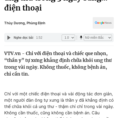
Chính trị
điện thoại
Truyền hình
Văn hóa - Giải trí
Xã hội
Y tế
Thùy Dương, Phùng Định
Đời sống
Pháp luật
Công nghệ
Nghe đọc bài
1:52
Giáo dục
Y tế
VTV.vn - Chỉ với điện thoại và chiếc que nhọn,
“thần y” tự xưng khẳng định chữa khỏi ung thư
Thế giới
trong vài ngày. Không thuốc, không bệnh án,
Tin tức
chỉ cần tin.
Kinh tế
Thế giới đó đây
Tài chính
Dữ liệu và đời sống
Chỉ với một chiếc điện thoại và vài động tác đơn giản,
Câu chuyện quốc tế
Thị trường
một người đàn ông tự xưng là thần y đã khẳng định có
thể chữa khỏi cả ung thư - thậm chí chỉ trong vài ngày.
Truyền hình
Góc doanh nghiệp
Không cần thuốc, cũng không cần bệnh án. Câu