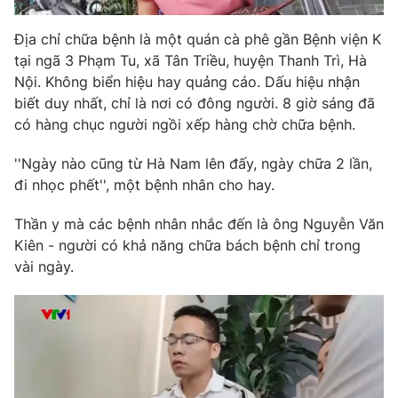
Địa chỉ chữa bệnh là một quán cà phê gần Bệnh viện K
tại ngã 3 Phạm Tu, xã Tân Triều, huyện Thanh Trì, Hà
Nội. Không biển hiệu hay quảng cáo. Dấu hiệu nhận
THỜI BÁO VTV
biết duy nhất, chỉ là nơi có đông người. 8 giờ sáng đã
có hàng chục người ngồi xếp hàng chờ chữa bệnh.
''Ngày nào cũng từ Hà Nam lên đấy, ngày chữa 2 lần,
Theo dõi báo trên
đi nhọc phết'', một bệnh nhân cho hay.
Cơ quan chủ quản:
Đài Truyền hình Việt Nam
Thần y mà các bệnh nhân nhắc đến là ông Nguyễn Văn
Kiên - người có khả năng chữa bách bệnh chỉ trong
Cơ quan báo chí:
Thời báo VTV
vài ngày.
Giấy phép hoạt động báo in và báo điện tử số 483/GP-BTTTT
cấp ngày 29/12/2023
Tổng Biên tập:
Vũ Thanh Thủy
Phó Tổng Biên tập:
Nguyễn Thị Mỹ Hạnh, Phạm Quốc Thắng,
Nguyễn Trọng Ninh
Tổng đài VTV:
024.38 355 931 - 024.38 355 932