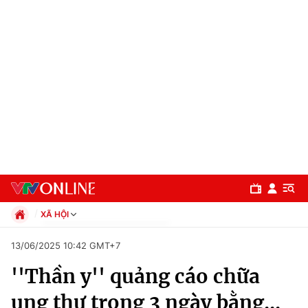
XÃ HỘI
Chính trị
13/06/2025 10:42 GMT+7
Xã hội
''Thần y'' quảng cáo chữa
Pháp luật
Chuyên mục
Kinh tế
ung thư trong 3 ngày bằng...
Thể thao