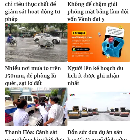
chỉ tiêu thực chất để
Không để chậm giải
giám sát hoạt động tư
phóng mặt bằng làm đội
pháp
vốn Vành đai 5
Nhiều nơi mưa to trên
Người lên kế hoạch du
150mm, đề phòng lũ
lịch ít được ghi nhận
quét, sạt lở đất
nhất
Thanh Hóa: Cảnh sát
Dồn sức đưa dự án sân
giao thông kịp thời đưa
bay Cà Mau về đích sớm