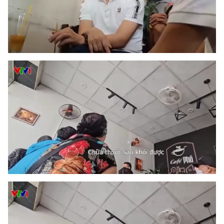
Ðiện thoại Thời báo VTV:
024.66 897 897
Email:
toasoan@vtv.vn
Liên hệ quảng cáo:
024-7300.7108
® Cấm sao chép dưới mọi hình thức nếu không có sự chấp
thuận bằng văn bản. Ghi rõ nguồn VTV.vn khi phát hành lại
thông tin từ website này.