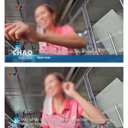
Photo
Infographic
Video
Shorts video
VTV Money
VTV Thể thao
VTV Sức khoẻ
Bất động sản
Thị trường 24h
Tấm lòng Việt
VTV4
Vươn mình bằng AI
VTV9
VTV8
Liên hệ tòa soạn
English