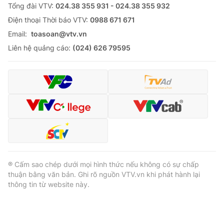
Tổng đài VTV:
024.38 355 931 - 024.38 355 932
Ðiện thoại Thời báo VTV:
0988 671 671
Email:
toasoan@vtv.vn
Liên hệ quảng cáo:
(024) 626 79595
® Cấm sao chép dưới mọi hình thức nếu không có sự chấp
thuận bằng văn bản. Ghi rõ nguồn VTV.vn khi phát hành lại
thông tin từ website này.