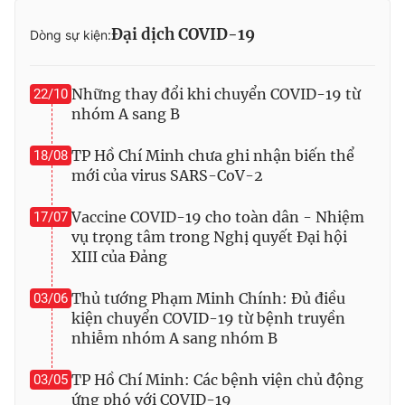
Photo
Infographic
Đại dịch COVID-19
Dòng sự kiện:
Video
Shorts video
Những thay đổi khi chuyển COVID-19 từ
22/10
nhóm A sang B
VTV Money
VTV Thể thao
TP Hồ Chí Minh chưa ghi nhận biến thể
18/08
mới của virus SARS-CoV-2
VTV Sức khoẻ
Bất động sản
Vaccine COVID-19 cho toàn dân - Nhiệm
17/07
vụ trọng tâm trong Nghị quyết Đại hội
Thị trường 24h
Tấm lòng Việt
XIII của Đảng
VTV4
Vươn mình bằng AI
Thủ tướng Phạm Minh Chính: Đủ điều
03/06
kiện chuyển COVID-19 từ bệnh truyền
nhiễm nhóm A sang nhóm B
VTV9
VTV8
TP Hồ Chí Minh: Các bệnh viện chủ động
03/05
Liên hệ tòa soạn
English
ứng phó với COVID-19