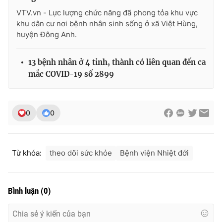
Ðiện thoại Thời báo VTV:
024.66 897 897
VTV.vn - Lực lượng chức năng đã phong tỏa khu vực
Email:
toasoan@vtv.vn
khu dân cư nơi bệnh nhân sinh sống ở xã Việt Hùng,
Liên hệ quảng cáo:
024-7300.7108
huyện Đông Anh.
13 bệnh nhân ở 4 tỉnh, thành có liên quan đến ca
mắc COVID-19 số 2899
0
0
Từ khóa:
theo dõi sức khỏe
Bệnh viện Nhiệt đới
® Cấm sao chép dưới mọi hình thức nếu không có sự chấp
thuận bằng văn bản. Ghi rõ nguồn VTV.vn khi phát hành lại
Bình luận
(
0
)
thông tin từ website này.