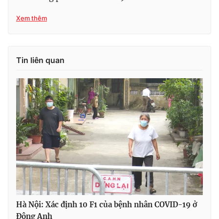
Xem thêm
THỜI BÁO VTV
Tin liên quan
Theo dõi báo trên
Cơ quan chủ quản:
Đài Truyền hình Việt Nam
Cơ quan báo chí:
Thời báo VTV
Giấy phép hoạt động báo in và báo điện tử số 483/GP-BTTTT
cấp ngày 29/12/2023
Tổng Biên tập:
Vũ Thanh Thủy
Phó Tổng Biên tập:
Nguyễn Thị Mỹ Hạnh, Phạm Quốc Thắng,
Nguyễn Trọng Ninh
Hà Nội: Xác định 10 F1 của bệnh nhân COVID-19 ở
Tổng đài VTV:
024.38 355 931 - 024.38 355 932
Đông Anh