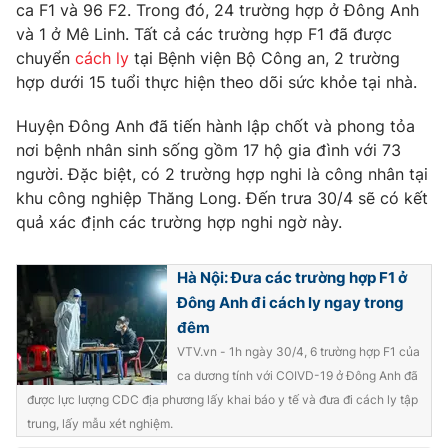
Phim VTV
ca F1 và 96 F2. Trong đó, 24 trường hợp ở Đông Anh
Giải trí
và 1 ở Mê Linh. Tất cả các trường hợp F1 đã được
Hậu trường
chuyển
cách ly
tại Bệnh viện Bộ Công an, 2 trường
Điện ảnh
Đời sống
hợp dưới 15 tuổi thực hiện theo dõi sức khỏe tại nhà.
Nhân vật
Âm nhạc
Du lịch
Khán giả
Huyện Đông Anh đã tiến hành lập chốt và phong tỏa
Giáo dục
Sao
nơi bệnh nhân sinh sống gồm 17 hộ gia đình với 73
Làm đẹp
Giải sao mai
người. Đặc biệt, có 2 trường hợp nghi là công nhân tại
Tuyển sinh
Công nghệ
khu công nghiệp Thăng Long. Đến trưa 30/4 sẽ có kết
Chất lượng cuộc sống
Học trực tuyến
quả xác định các trường hợp nghi ngờ này.
Hitech Công nghệ tương lai
Giao lưu trực tuyến
Sản phẩm
Hà Nội: Đưa các trường hợp F1 ở
Đông Anh đi cách ly ngay trong
Lịch phát sóng
Thị trường
đêm
VTV.vn - 1h ngày 30/4, 6 trường hợp F1 của
Tư vấn
ca dương tính với COIVD-19 ở Đông Anh đã
Chuyên mục khác
được lực lượng CDC địa phương lấy khai báo y tế và đưa đi cách ly tập
Emagazine
Podcast
trung, lấy mẫu xét nghiệm.