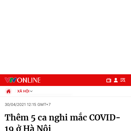
XÃ HỘI
Chính trị
30/04/2021 12:15 GMT+7
Xã hội
Thêm 5 ca nghi mắc COVID-
Pháp luật
Chuyên mục
Kinh tế
19 ở Hà Nội
Thể thao