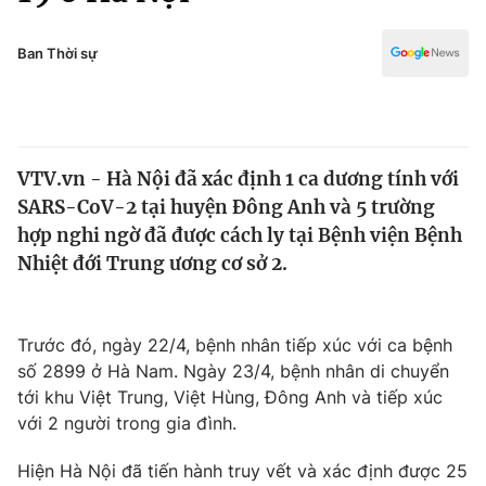
Chính trị
Truyền hình
Văn hóa - Giải trí
Ban Thời sự
Xã hội
Y tế
Đời sống
Pháp luật
Công nghệ
Giáo dục
VTV.vn - Hà Nội đã xác định 1 ca dương tính với
Y tế
SARS-CoV-2 tại huyện Đông Anh và 5 trường
hợp nghi ngờ đã được cách ly tại Bệnh viện Bệnh
Thế giới
Nhiệt đới Trung ương cơ sở 2.
Tin tức
Kinh tế
Trước đó, ngày 22/4, bệnh nhân tiếp xúc với ca bệnh
Thế giới đó đây
Tài chính
số 2899 ở Hà Nam. Ngày 23/4, bệnh nhân di chuyển
Dữ liệu và đời sống
Câu chuyện quốc tế
tới khu Việt Trung, Việt Hùng, Đông Anh và tiếp xúc
Thị trường
với 2 người trong gia đình.
Truyền hình
Góc doanh nghiệp
Hiện Hà Nội đã tiến hành truy vết và xác định được 25