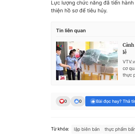
Lực lượng chức năng đã tiến hành 
thiện hồ sơ để tiêu hủy.
Tin liên quan
Cảnh 
lễ
VTV.v
cơ qu
thực 
0
0
Bài đọc hay? Thả t
Từ khóa:
lập biên bản
thực phẩm bẩ