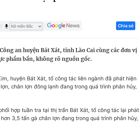
Góc ảnh
Chia sẻ
Giáo dục
Công nghệ
Tuyển sinh
Hitech Công ng
Công an huyện Bát Xát, tỉnh Lào Cai cùng các đơn vị
Học trực tuyến
Sản phẩm
thực phẩm bẩn, không rõ nguồn gốc.
g
Thị trường
Tư vấn
im, huyện Bát Xát, tổ công tác liên ngành đã phát hiện
i lợn, chân lợn đông lạnh đang trong quá trình phân hủy,
hối hợp tuần tra tại thị trấn Bát Xát, tổ công tác lại phát
 hơn 3,5 tấn gà chân lợn đang trong quá trình phân hủy,