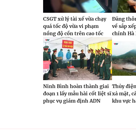
CSGT xử lý tài xế vừa chạy
Đăng thôn
quá tốc độ vừa vi phạm
về sắp xế
nồng độ cồn trên cao tốc
chính Hà 
Ninh Bình hoàn thành giai
Thủy điện
đoạn 1 lấy mẫu hài cốt liệt sĩ
xả mặt, c
phục vụ giám định ADN
khu vực h