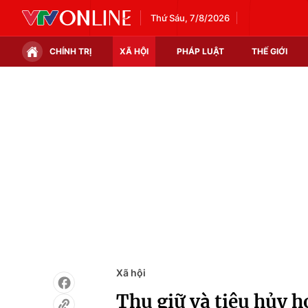
Thứ Sáu, 7/8/2026
CHÍNH TRỊ
XÃ HỘI
PHÁP LUẬT
THẾ GIỚI
Chính trị
Xã hội
Thế giới
Kinh tế
Tin tức
Tài chính
Thế giới đó đây
Thị trường
Câu chuyện quốc tế
Góc doanh nghiệp
Dữ liệu và đời sống
Xã hội
Thu giữ và tiêu hủy 