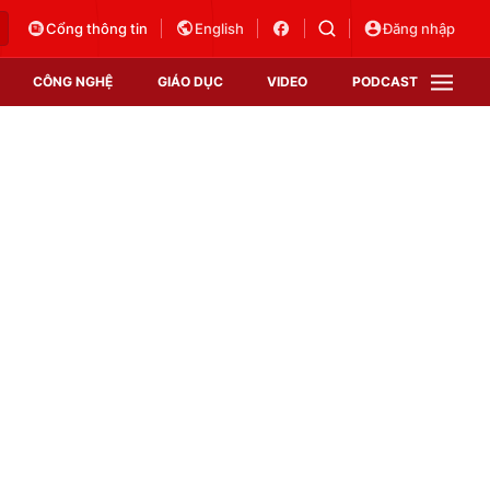
Cổng thông tin
English
Đăng nhập
CÔNG NGHỆ
GIÁO DỤC
VIDEO
PODCAST
VTV Money
VTV Thể thao
VTV Sức khoẻ
Bất động sản
Thị trường 24h
Tấm lòng Việt
Vươn mình bằng AI
VTV4
VTV8
VTV9
Lịch phát sóng
Giao lưu trực tuyến
Sự kiện