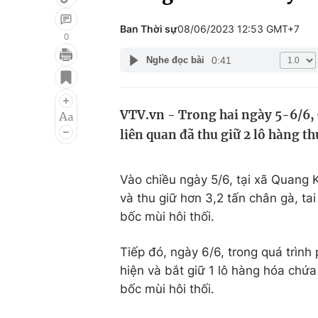
Ban Thời sự
08/06/2023 12:53 GMT+7
0
0:41
Nghe đọc bài
Giải trí
Đời sống
Điện ảnh
Du lịch
VTV.vn - Trong hai ngày 5-6/6, 
Âm nhạc
Làm đẹp
liên quan đã thu giữ 2 lô hàng 
Sao
Chất lượng cuộc sốn
Vào chiều ngày 5/6, tại xã Quang K
và thu giữ hơn 3,2 tấn chân gà, ta
bốc mùi hôi thối.
Tiếp đó, ngày 6/6, trong quá trình p
hiện và bắt giữ 1 lô hàng hóa chứa
bốc mùi hôi thối.