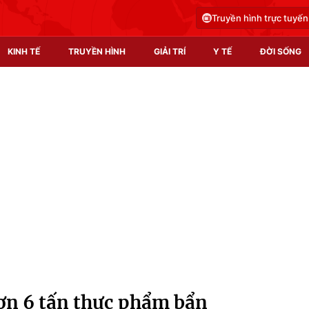
Truyền hình trực tuyến
KINH TẾ
TRUYỀN HÌNH
GIẢI TRÍ
Y TẾ
ĐỜI SỐNG
Pháp luật
Y tế
Truyền hình
Multimedia
Phim VTV
Video
Hậu trường
Shorts video
Nhân vật
Podcast
Khán giả
EMagazine
Giải sao mai
Photo
hơn 6 tấn thực phẩm bẩn
Infographic