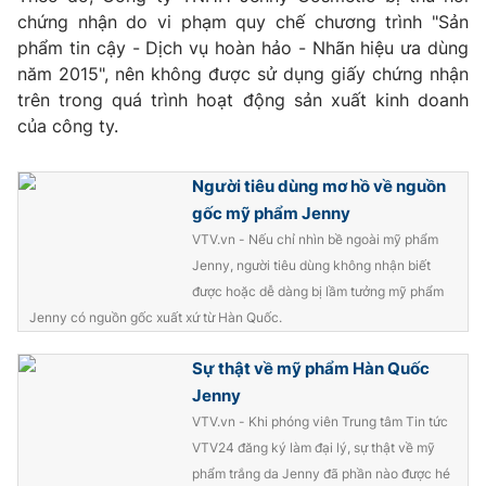
Phim VTV
chứng nhận do vi phạm quy chế chương trình "Sản
Giải trí
phẩm tin cậy - Dịch vụ hoàn hảo - Nhãn hiệu ưa dùng
Hậu trường
Điện ảnh
năm 2015", nên không được sử dụng giấy chứng nhận
Đời sống
Nhân vật
trên trong quá trình hoạt động sản xuất kinh doanh
Âm nhạc
của công ty.
Du lịch
Khán giả
Giáo dục
Sao
Làm đẹp
Giải sao mai
Người tiêu dùng mơ hồ về nguồn
Tuyển sinh
Công nghệ
gốc mỹ phẩm Jenny
Chất lượng cuộc sống
Học trực tuyến
VTV.vn - Nếu chỉ nhìn bề ngoài mỹ phẩm
Hitech Công nghệ tương lai
Jenny, người tiêu dùng không nhận biết
Giao lưu trực tuyến
được hoặc dễ dàng bị lầm tưởng mỹ phẩm
Sản phẩm
Jenny có nguồn gốc xuất xứ từ Hàn Quốc.
Lịch phát sóng
Thị trường
Sự thật về mỹ phẩm Hàn Quốc
Tư vấn
Jenny
Chuyên mục khác
VTV.vn - Khi phóng viên Trung tâm Tin tức
VTV24 đăng ký làm đại lý, sự thật về mỹ
Emagazine
Podcast
phẩm trắng da Jenny đã phần nào được hé