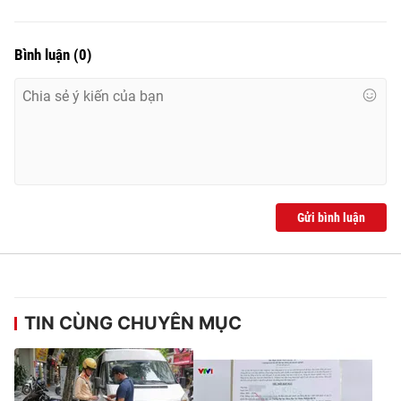
Bình luận
(
0
)
Gửi bình luận
TIN CÙNG CHUYÊN MỤC