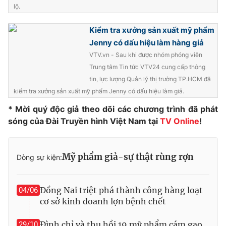
lộ.
Photo
Infographic
Kiểm tra xưởng sản xuất mỹ phẩm
Jenny có dấu hiệu làm hàng giả
Video
Shorts video
VTV.vn - Sau khi được nhóm phóng viên
Trung tâm Tin tức VTV24 cung cấp thông
VTV Money
VTV Thể thao
tin, lực lượng Quản lý thị trường TP.HCM đã
kiểm tra xưởng sản xuất mỹ phẩm Jenny có dấu hiệu làm giả.
VTV Sức khoẻ
Bất động sản
* Mời quý độc giả theo dõi các chương trình đã phát
sóng của Đài Truyền hình Việt Nam tại
TV Online
!
Thị trường 24h
Tấm lòng Việt
Mỹ phẩm giả-sự thật rùng rợn
Dòng sự kiện:
VTV4
Vươn mình bằng AI
Đồng Nai triệt phá thành công hàng loạt
04/06
VTV9
VTV8
cơ sở kinh doanh lợn bệnh chết
Liên hệ tòa soạn
English
Đình chỉ và thu hồi 19 mỹ phẩm cám gạo
29/10