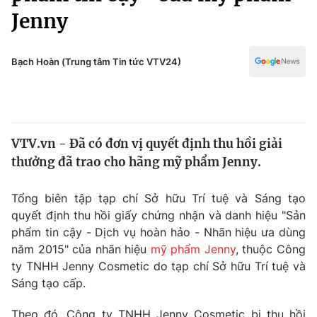
Chính trị
Jenny
Truyền hình
Văn hóa - Giải trí
Xã hội
Y tế
Bạch Hoàn (Trung tâm Tin tức VTV24)
Đời sống
Pháp luật
Công nghệ
Giáo dục
Y tế
VTV.vn - Đã có đơn vị quyết định thu hồi giải
thưởng đã trao cho hãng mỹ phẩm Jenny.
Thế giới
Tin tức
Tổng biên tập tạp chí Sở hữu Trí tuệ và Sáng tạo
Kinh tế
quyết định thu hồi giấy chứng nhận và danh hiệu "Sản
Thế giới đó đây
phẩm tin cậy - Dịch vụ hoàn hảo - Nhãn hiệu ưa dùng
Tài chính
năm 2015" của nhãn hiệu
mỹ phẩm Jenny
, thuộc Công
Dữ liệu và đời sống
Câu chuyện quốc tế
ty TNHH Jenny Cosmetic do tạp chí Sở hữu Trí tuệ và
Thị trường
Sáng tạo cấp.
Truyền hình
Góc doanh nghiệp
Theo đó, Công ty TNHH Jenny Cosmetic bị thu hồi