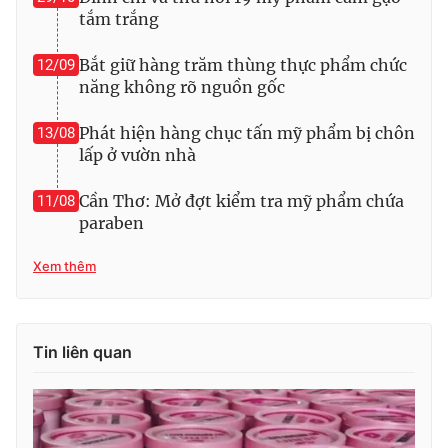
tắm trắng
Bắt giữ hàng trăm thùng thực phẩm chức
12/09
năng không rõ nguồn gốc
THỜI BÁO VTV
Phát hiện hàng chục tấn mỹ phẩm bị chôn
13/08
lấp ở vườn nhà
Theo dõi báo trên
Cần Thơ: Mở đợt kiểm tra mỹ phẩm chứa
11/08
paraben
Cơ quan chủ quản:
Đài Truyền hình Việt Nam
Xem thêm
Cơ quan báo chí:
Thời báo VTV
Giấy phép hoạt động báo in và báo điện tử số 483/GP-BTTTT
cấp ngày 29/12/2023
Tin liên quan
Tổng Biên tập:
Vũ Thanh Thủy
Phó Tổng Biên tập:
Nguyễn Thị Mỹ Hạnh, Phạm Quốc Thắng,
Nguyễn Trọng Ninh
Tổng đài VTV:
024.38 355 931 - 024.38 355 932