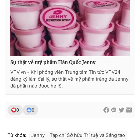
Ðiện thoại Thời báo VTV:
024.66 897 897
Email:
toasoan@vtv.vn
Liên hệ quảng cáo:
024-7300.7108
Sự thật về mỹ phẩm Hàn Quốc Jenny
VTV.vn - Khi phóng viên Trung tâm Tin tức VTV24
đăng ký làm đại lý, sự thật về mỹ phẩm trắng da Jenny
đã phần nào được hé lộ.
® Cấm sao chép dưới mọi hình thức nếu không có sự chấp
0
0
thuận bằng văn bản. Ghi rõ nguồn VTV.vn khi phát hành lại
thông tin từ website này.
Từ khóa:
Jenny
Tạp chí Sở hữu Trí tuệ và Sáng tạo