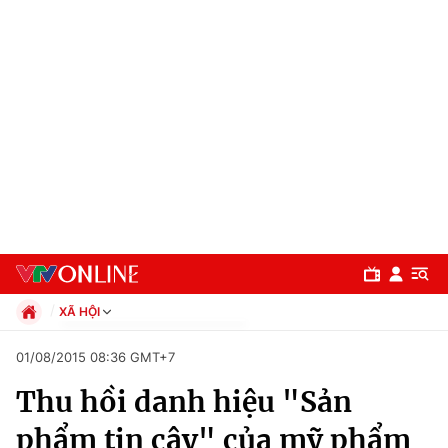
XÃ HỘI
Chính trị
01/08/2015 08:36 GMT+7
Xã hội
Thu hồi danh hiệu "Sản
Pháp luật
Chuyên mục
Kinh tế
phẩm tin cậy" của mỹ phẩm
Thể thao