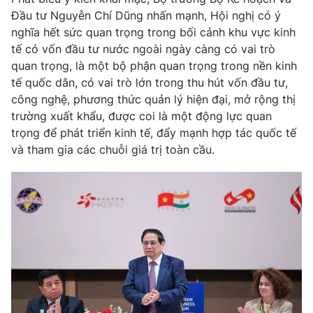
Giấy phép hoạt động báo in và báo điện tử số 483/GP-BTTTT
Đầu tư Nguyễn Chí Dũng nhấn mạnh, Hội nghị có ý
cấp ngày 29/12/2023
nghĩa hết sức quan trọng trong bối cảnh khu vực kinh
Tổng Biên tập:
Vũ Thanh Thủy
tế có vốn đầu tư nước ngoài ngày càng có vai trò
Phó Tổng Biên tập:
quan trọng, là một bộ phận quan trọng trong nền kinh
Nguyễn Thị Mỹ Hạnh, Phạm Quốc Thắng,
Nguyễn Trọng Ninh
tế quốc dân, có vai trò lớn trong thu hút vốn đầu tư,
Tổng đài VTV:
024.38 355 931 - 024.38 355 932
công nghệ, phương thức quản lý hiện đại, mở rộng thị
trường xuất khẩu, được coi là một động lực quan
Ðiện thoại Thời báo VTV:
024.66 897 897
trọng để phát triển kinh tế, đẩy mạnh hợp tác quốc tế
Email:
toasoan@vtv.vn
và tham gia các chuỗi giá trị toàn cầu.
Liên hệ quảng cáo:
024-7300.7108