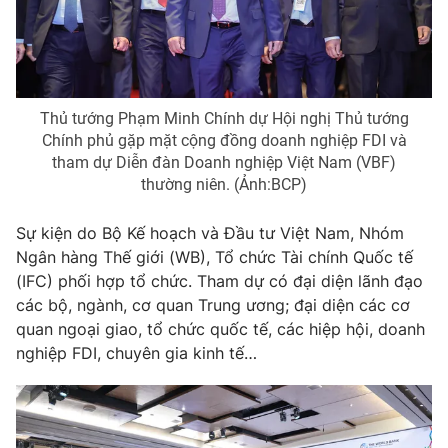
Giao lưu trực tuyến
Sản phẩm
Lịch phát sóng
Thị trường
Tư vấn
Thủ tướng Phạm Minh Chính dự Hội nghị Thủ tướng
Chuyên mục khác
Chính phủ gặp mặt cộng đồng doanh nghiệp FDI và
tham dự Diễn đàn Doanh nghiệp Việt Nam (VBF)
Emagazine
Podcast
thường niên. (Ảnh:BCP)
Photo
Infographic
Sự kiện do Bộ Kế hoạch và Đầu tư Việt Nam, Nhóm
Ngân hàng Thế giới (WB), Tổ chức Tài chính Quốc tế
(IFC) phối hợp tổ chức. Tham dự có đại diện lãnh đạo
Video
Shorts video
các bộ, ngành, cơ quan Trung ương; đại diện các cơ
quan ngoại giao, tổ chức quốc tế, các hiệp hội, doanh
VTV Money
VTV Thể thao
nghiệp FDI, chuyên gia kinh tế…
VTV Sức khoẻ
Bất động sản