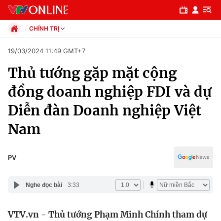
CHÍNH TRỊ
Chính trị
19/03/2024 11:49 GMT+7
Xã hội
Thủ tướng gặp mặt cộng
Pháp luật
Chuyên mục
Kinh tế
đồng doanh nghiệp FDI và dự
Thể thao
Chính trị
Diễn đàn Doanh nghiệp Việt
Truyền hình
Văn hóa - Giải trí
Nam
Xã hội
Y tế
Đời sống
Pháp luật
PV
Công nghệ
Giáo dục
Y tế
Nghe đọc bài
3:33
Thế giới
VTV.vn - Thủ tướng Phạm Minh Chính tham dự