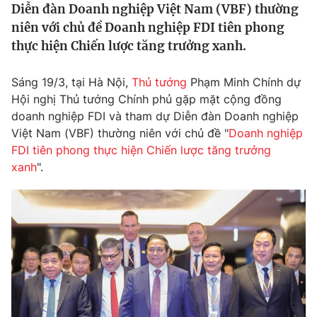
Diễn đàn Doanh nghiệp Việt Nam (VBF) thường
Tin tức
niên với chủ đề Doanh nghiệp FDI tiên phong
Kinh tế
thực hiện Chiến lược tăng trưởng xanh.
Thế giới đó đây
Tài chính
Dữ liệu và đời sống
Câu chuyện quốc tế
Sáng 19/3, tại Hà Nội,
Thủ tướng
Phạm Minh Chính dự
Thị trường
Hội nghị Thủ tướng Chính phủ gặp mặt cộng đồng
Truyền hình
Góc doanh nghiệp
doanh nghiệp FDI và tham dự Diễn đàn Doanh nghiệp
Việt Nam (VBF) thường niên với chủ đề "
Doanh nghiệp
Phim VTV
FDI tiên phong thực hiện Chiến lược tăng trưởng
Giải trí
xanh
".
Hậu trường
Điện ảnh
Đời sống
Nhân vật
Âm nhạc
Du lịch
Khán giả
Giáo dục
Sao
Làm đẹp
Giải sao mai
Tuyển sinh
Công nghệ
Chất lượng cuộc sống
Học trực tuyến
Hitech Công nghệ tương lai