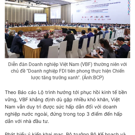
Thị trường 24h
Tấm lòng Việt
VTV4
Vươn mình bằng AI
VTV9
VTV8
Liên hệ tòa soạn
English
Diễn đàn Doanh nghiệp Việt Nam (VBF) thường niên với
chủ đề "Doanh nghiệp FDI tiên phong thực hiện Chiến
lược tăng trưởng xanh". (Ảnh:BCP)
THỜI BÁO VTV
Theo Báo cáo Lộ trình hướng tới phục hồi kinh tế bền
vững, VBF khẳng định dù gặp nhiều khó khăn, Việt
Theo dõi báo trên
Nam vẫn duy trì được sức hấp dẫn đối với doanh
nghiệp nước ngoài, đứng trong top 3 điểm đến hấp
dẫn với nhà đầu tư.
Cơ quan chủ quản:
Đài Truyền hình Việt Nam
Cơ quan báo chí:
Thời báo VTV
Phát biểu ý kiến khai mạc, Bộ trưởng Bộ Kế hoạch và