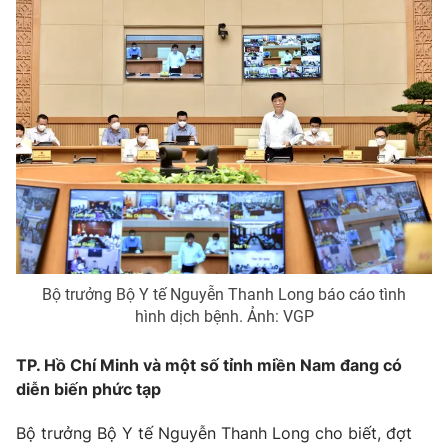
THỜI BÁO VTV
Theo dõi báo trên
Cơ quan chủ quản:
Đài Truyền hình Việt Nam
Cơ quan báo chí:
Thời báo VTV
Giấy phép hoạt động báo in và báo điện tử số 483/GP-BTTTT
cấp ngày 29/12/2023
Bộ trưởng Bộ Y tế Nguyễn Thanh Long báo cáo tình
hình dịch bệnh. Ảnh: VGP
Tổng Biên tập:
Vũ Thanh Thủy
Phó Tổng Biên tập:
Nguyễn Thị Mỹ Hạnh, Phạm Quốc Thắng,
TP. Hồ Chí Minh và một số tỉnh miền Nam đang có
Nguyễn Trọng Ninh
diễn biến phức tạp
Tổng đài VTV:
024.38 355 931 - 024.38 355 932
Ðiện thoại Thời báo VTV:
024.66 897 897
Bộ trưởng Bộ Y tế Nguyễn Thanh Long cho biết, đợt