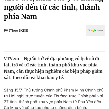
Chính trị
người đến từ các tỉnh, thành
Truyền hình
Văn hóa - Giải trí
phía Nam
Xã hội
Y tế
Đời sống
Pháp luật
PV (Theo SKĐS)
Công nghệ
Giáo dục
Y tế
Thế giới
VTV.vn - Người trở về địa phương có lịch sử đi
lại, trở về từ các tỉnh, thành phố khu vực phía
Tin tức
Nam, cần thực hiện nghiêm các biện pháp giám
Kinh tế
sát, theo dõi và khai báo y tế.
Thế giới đó đây
Tài chính
Dữ liệu và đời sống
Câu chuyện quốc tế
Sáng 15/7, Thủ tướng Chính phủ Phạm Minh Chính chủ
Thị trường
trì Hội nghị trực tuyến của Thường trực Chính phủ với
Truyền hình
Góc doanh nghiệp
27 tỉnh, thành phố khu vực phía Nam từ Phú Yên đến
Cà Mau về công tác phòng chống dịch bệnh.