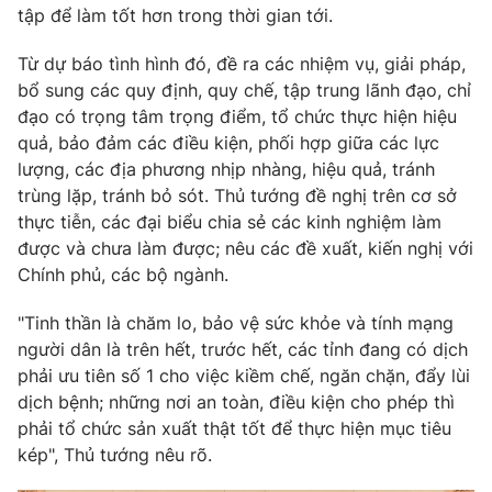
tập để làm tốt hơn trong thời gian tới.
Photo
Infographic
Từ dự báo tình hình đó, đề ra các nhiệm vụ, giải pháp,
bổ sung các quy định, quy chế, tập trung lãnh đạo, chỉ
Video
Shorts video
đạo có trọng tâm trọng điểm, tổ chức thực hiện hiệu
quả, bảo đảm các điều kiện, phối hợp giữa các lực
VTV Money
VTV Thể thao
lượng, các địa phương nhịp nhàng, hiệu quả, tránh
trùng lặp, tránh bỏ sót. Thủ tướng đề nghị trên cơ sở
thực tiễn, các đại biểu chia sẻ các kinh nghiệm làm
VTV Sức khoẻ
Bất động sản
được và chưa làm được; nêu các đề xuất, kiến nghị với
Chính phủ, các bộ ngành.
Thị trường 24h
Tấm lòng Việt
"Tinh thần là chăm lo, bảo vệ sức khỏe và tính mạng
người dân là trên hết, trước hết, các tỉnh đang có dịch
VTV4
Vươn mình bằng AI
phải ưu tiên số 1 cho việc kiềm chế, ngăn chặn, đẩy lùi
dịch bệnh; những nơi an toàn, điều kiện cho phép thì
VTV9
VTV8
phải tổ chức sản xuất thật tốt để thực hiện mục tiêu
kép", Thủ tướng nêu rõ.
Liên hệ tòa soạn
English