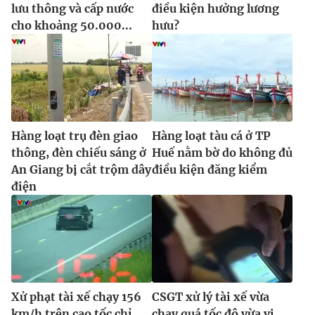
lưu thông và cấp nước
điều kiện hưởng lương
cho khoảng 50.000...
hưu?
Hàng loạt trụ đèn giao
Hàng loạt tàu cá ở TP
thông, đèn chiếu sáng ở
Huế nằm bờ do không đủ
An Giang bị cắt trộm dây
điều kiện đăng kiểm
điện
Xử phạt tài xế chạy 156
CSGT xử lý tài xế vừa
km/h trên cao tốc chỉ
chạy quá tốc độ vừa vi