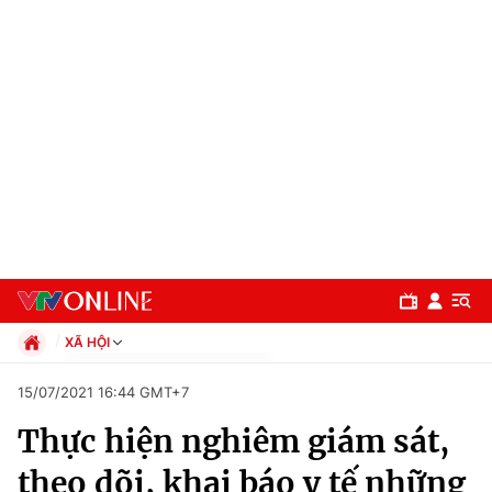
XÃ HỘI
Chính trị
15/07/2021 16:44 GMT+7
Xã hội
Thực hiện nghiêm giám sát,
Pháp luật
Chuyên mục
Kinh tế
theo dõi, khai báo y tế những
Thể thao