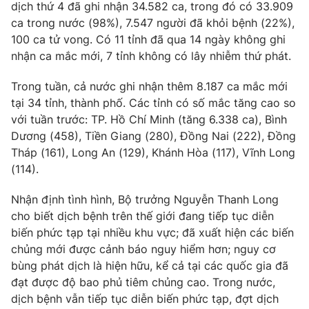
Email:
toasoan@vtv.vn
dịch thứ 4 đã ghi nhận 34.582 ca, trong đó có 33.909
Liên hệ quảng cáo:
024-7300.7108
ca trong nước (98%), 7.547 người đã khỏi bệnh (22%),
100 ca tử vong. Có 11 tỉnh đã qua 14 ngày không ghi
nhận ca mắc mới, 7 tỉnh không có lây nhiễm thứ phát.
Trong tuần, cả nước ghi nhận thêm 8.187 ca mắc mới
tại 34 tỉnh, thành phố. Các tỉnh có số mắc tăng cao so
với tuần trước: TP. Hồ Chí Minh (tăng 6.338 ca), Bình
Dương (458), Tiền Giang (280), Đồng Nai (222), Đồng
Tháp (161), Long An (129), Khánh Hòa (117), Vĩnh Long
(114).
Nhận định tình hình, Bộ trưởng Nguyễn Thanh Long
® Cấm sao chép dưới mọi hình thức nếu không có sự chấp
cho biết dịch bệnh trên thế giới đang tiếp tục diễn
thuận bằng văn bản. Ghi rõ nguồn VTV.vn khi phát hành lại
biến phức tạp tại nhiều khu vực; đã xuất hiện các biến
thông tin từ website này.
chủng mới được cảnh báo nguy hiểm hơn; nguy cơ
bùng phát dịch là hiện hữu, kể cả tại các quốc gia đã
đạt được độ bao phủ tiêm chủng cao. Trong nước,
dịch bệnh vẫn tiếp tục diễn biến phức tạp, đợt dịch