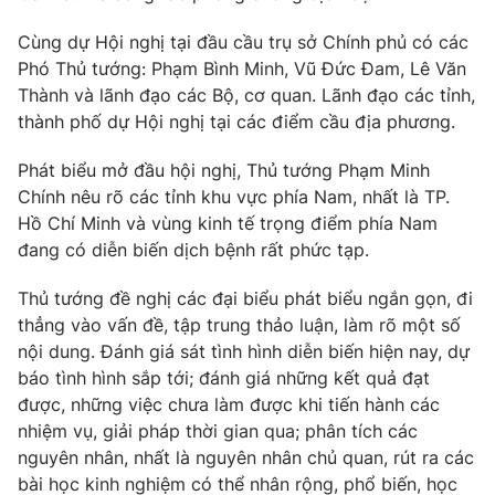
Phim VTV
Giải trí
Cùng dự Hội nghị tại đầu cầu trụ sở Chính phủ có các
Hậu trường
Phó Thủ tướng: Phạm Bình Minh, Vũ Đức Đam, Lê Văn
Điện ảnh
Đời sống
Nhân vật
Thành và lãnh đạo các Bộ, cơ quan. Lãnh đạo các tỉnh,
Âm nhạc
thành phố dự Hội nghị tại các điểm cầu địa phương.
Du lịch
Khán giả
Giáo dục
Sao
Phát biểu mở đầu hội nghị, Thủ tướng Phạm Minh
Làm đẹp
Giải sao mai
Chính nêu rõ các tỉnh khu vực phía Nam, nhất là TP.
Tuyển sinh
Công nghệ
Chất lượng cuộc sống
Hồ Chí Minh và vùng kinh tế trọng điểm phía Nam
Học trực tuyến
đang có diễn biến dịch bệnh rất phức tạp.
Hitech Công nghệ tương lai
Giao lưu trực tuyến
Thủ tướng đề nghị các đại biểu phát biểu ngắn gọn, đi
Sản phẩm
thẳng vào vấn đề, tập trung thảo luận, làm rõ một số
Lịch phát sóng
Thị trường
nội dung. Đánh giá sát tình hình diễn biến hiện nay, dự
báo tình hình sắp tới; đánh giá những kết quả đạt
Tư vấn
được, những việc chưa làm được khi tiến hành các
Chuyên mục khác
nhiệm vụ, giải pháp thời gian qua; phân tích các
nguyên nhân, nhất là nguyên nhân chủ quan, rút ra các
Emagazine
Podcast
bài học kinh nghiệm có thể nhân rộng, phổ biến, học