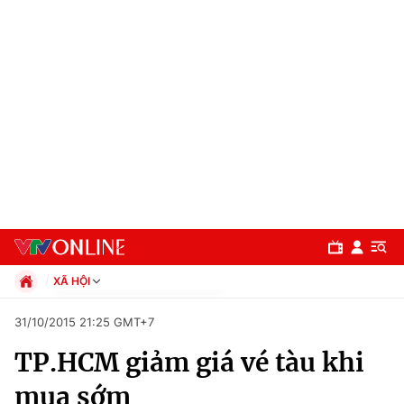
XÃ HỘI
Chính trị
31/10/2015 21:25 GMT+7
Xã hội
TP.HCM giảm giá vé tàu khi
Pháp luật
Chuyên mục
Kinh tế
mua sớm
Thể thao