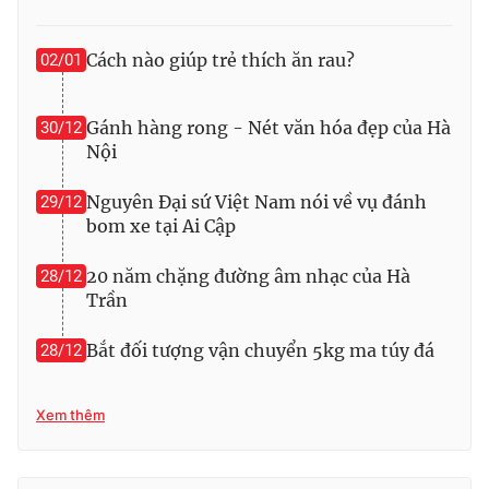
Photo
Infographic
Cách nào giúp trẻ thích ăn rau?
02/01
Video
Shorts video
Gánh hàng rong - Nét văn hóa đẹp của Hà
30/12
Nội
VTV Money
VTV Thể thao
Nguyên Đại sứ Việt Nam nói về vụ đánh
29/12
VTV Sức khoẻ
Bất động sản
bom xe tại Ai Cập
20 năm chặng đường âm nhạc của Hà
28/12
Thị trường 24h
Tấm lòng Việt
Trần
Bắt đối tượng vận chuyển 5kg ma túy đá
VTV4
28/12
Vươn mình bằng AI
VTV9
VTV8
Xem thêm
Liên hệ tòa soạn
English