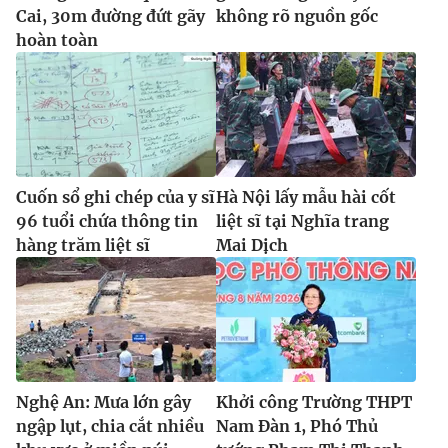
Cai, 30m đường đứt gãy
không rõ nguồn gốc
hoàn toàn
Cuốn sổ ghi chép của y sĩ
Hà Nội lấy mẫu hài cốt
96 tuổi chứa thông tin
liệt sĩ tại Nghĩa trang
hàng trăm liệt sĩ
Mai Dịch
Nghệ An: Mưa lớn gây
Khởi công Trường THPT
ngập lụt, chia cắt nhiều
Nam Đàn 1, Phó Thủ