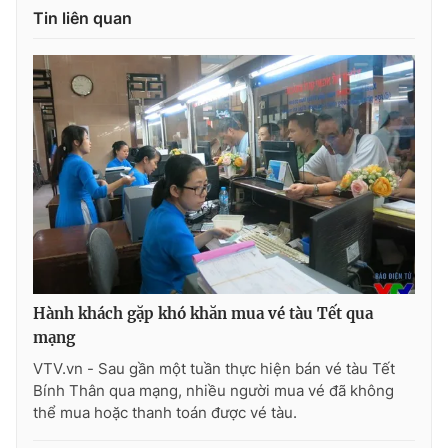
Tin liên quan
THỜI BÁO VTV
Theo dõi báo trên
Cơ quan chủ quản:
Đài Truyền hình Việt Nam
Cơ quan báo chí:
Thời báo VTV
Giấy phép hoạt động báo in và báo điện tử số 483/GP-BTTTT
Hành khách gặp khó khăn mua vé tàu Tết qua
cấp ngày 29/12/2023
mạng
Tổng Biên tập:
Vũ Thanh Thủy
VTV.vn - Sau gần một tuần thực hiện bán vé tàu Tết
Phó Tổng Biên tập:
Nguyễn Thị Mỹ Hạnh, Phạm Quốc Thắng,
Bính Thân qua mạng, nhiều người mua vé đã không
Nguyễn Trọng Ninh
thể mua hoặc thanh toán được vé tàu.
Tổng đài VTV:
024.38 355 931 - 024.38 355 932