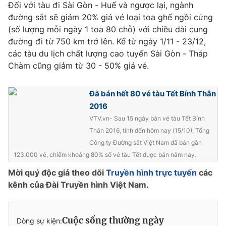
Phim VTV
Đối với tàu đi Sài Gòn - Huế và ngược lại, ngành
Giải trí
đường sắt sẽ giảm 20% giá vé loại toa ghế ngồi cứng
Hậu trường
(số lượng mỗi ngày 1 toa 80 chỗ) với chiều dài cung
Điện ảnh
Đời sống
đường đi từ 750 km trở lên. Kể từ ngày 1/11 - 23/12,
Nhân vật
Âm nhạc
các tàu du lịch chất lượng cao tuyến Sài Gòn - Tháp
Du lịch
Khán giả
Chàm cũng giảm từ 30 - 50% giá vé.
Giáo dục
Sao
Làm đẹp
Giải sao mai
Tuyển sinh
Đã bán hết 80 vé tàu Tết Bính Thân
Công nghệ
Chất lượng cuộc sống
2016
Học trực tuyến
Hitech Công nghệ tương lai
VTV.vn- Sau 15 ngày bán vé tàu Tết Bính
Giao lưu trực tuyến
Thân 2016, tính đến hôm nay (15/10), Tổng
Sản phẩm
Công ty Đường sắt Việt Nam đã bán gần
123.000 vé, chiếm khoảng 80% số vé tàu Tết được bán năm nay.
Lịch phát sóng
Thị trường
Mời quý độc giả theo dõi
Truyền hình trực tuyến
các
Tư vấn
kênh của Đài Truyền hình Việt Nam.
Chuyên mục khác
Emagazine
Podcast
Cuộc sống thường ngày
Dòng sự kiện: