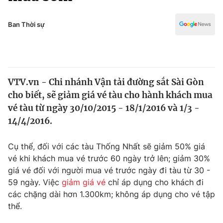
Chính trị
Truyền hình
Văn hóa - Giải trí
Ban Thời sự
Xã hội
Y tế
Đời sống
Pháp luật
Công nghệ
Giáo dục
VTV.vn - Chi nhánh Vận tải đường sắt Sài Gòn
Y tế
cho biết, sẽ giảm giá vé tàu cho hành khách mua
vé tàu từ ngày 30/10/2015 - 18/1/2016 và 1/3 -
Thế giới
14/4/2016.
Tin tức
Cụ thể, đối với các tàu Thống Nhất sẽ giảm 50% giá
Kinh tế
vé khi khách mua vé trước 60 ngày trở lên; giảm 30%
Thế giới đó đây
Tài chính
giá vé đối với người mua vé trước ngày đi tàu từ 30 -
Dữ liệu và đời sống
Câu chuyện quốc tế
59 ngày. Việc
giảm giá vé
chỉ áp dụng cho khách đi
Thị trường
các chặng dài hơn 1.300km; không áp dụng cho vé tập
Truyền hình
thể.
Góc doanh nghiệp