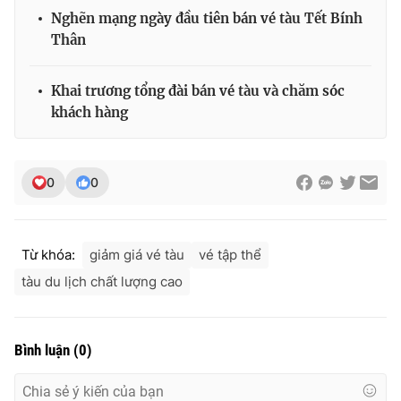
Ðiện thoại Thời báo VTV:
024.66 897 897
Nghẽn mạng ngày đầu tiên bán vé tàu Tết Bính
Email:
toasoan@vtv.vn
Thân
Liên hệ quảng cáo:
024-7300.7108
Khai trương tổng đài bán vé tàu và chăm sóc
khách hàng
0
0
Từ khóa:
giảm giá vé tàu
vé tập thể
tàu du lịch chất lượng cao
® Cấm sao chép dưới mọi hình thức nếu không có sự chấp
thuận bằng văn bản. Ghi rõ nguồn VTV.vn khi phát hành lại
thông tin từ website này.
Bình luận
(
0
)