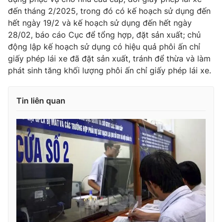
đến tháng 2/2025, trong đó có kế hoạch sử dụng đến
Photo
Infographic
hết ngày 19/2 và kế hoạch sử dụng đến hết ngày
28/02, báo cáo Cục để tổng hợp, đặt sản xuất; chủ
Video
Shorts video
động lập kế hoạch sử dụng có hiệu quả phôi ấn chỉ
giấy phép lái xe đã đặt sản xuất, tránh để thừa và làm
phát sinh tăng khối lượng phôi ấn chỉ giấy phép lái xe.
VTV Money
VTV Thể thao
Tin liên quan
VTV Sức khoẻ
Bất động sản
Thị trường 24h
Tấm lòng Việt
VTV4
Vươn mình bằng AI
VTV9
VTV8
Liên hệ tòa soạn
English