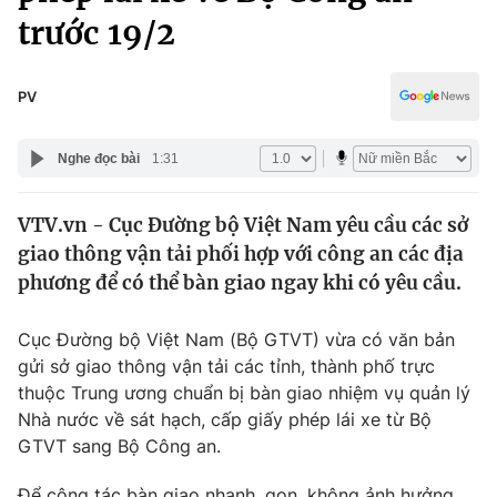
Chính trị
trước 19/2
Truyền hình
Văn hóa - Giải trí
Xã hội
Y tế
PV
Đời sống
Pháp luật
Công nghệ
Nghe đọc bài
1:31
Giáo dục
Y tế
VTV.vn - Cục Đường bộ Việt Nam yêu cầu các sở
giao thông vận tải phối hợp với công an các địa
Thế giới
phương để có thể bàn giao ngay khi có yêu cầu.
Tin tức
Kinh tế
Cục Đường bộ Việt Nam (Bộ GTVT) vừa có văn bản
Thế giới đó đây
gửi sở giao thông vận tải các tỉnh, thành phố trực
Tài chính
Dữ liệu và đời sống
thuộc Trung ương chuẩn bị bàn giao nhiệm vụ quản lý
Câu chuyện quốc tế
Thị trường
Nhà nước về sát hạch, cấp giấy phép lái xe từ Bộ
GTVT sang Bộ Công an.
Truyền hình
Góc doanh nghiệp
Để công tác bàn giao nhanh, gọn, không ảnh hưởng