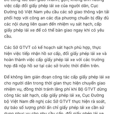
Phim VTV
Giải trí
việc cấp đổi giấy phép lái xe của người dân, Cục
Hậu trường
Đường bộ Việt Nam yêu cầu các sở giao thông vận tải
Điện ảnh
phối hợp với công an các địa phương chuẩn bị đầy đủ
Đời sống
Nhân vật
các nội dung liên quan đến nhiệm vụ sát hạch, cấp
Âm nhạc
giấy phép lái xe để có thể bàn giao ngay khi có yêu
Du lịch
Khán giả
Giáo dục
cầu.
Sao
Làm đẹp
Giải sao mai
Tuyển sinh
Các Sở GTVT có kế hoạch sát hạch phù hợp, thực
Công nghệ
Chất lượng cuộc sống
hiện việc tiếp nhận hồ sơ cấp, đổi giấy phép lái xe và
Học trực tuyến
hoàn thành việc cấp giấy phép lái xe với các trường
Hitech Công nghệ tương lai
Giao lưu trực tuyến
hợp đã nộp hồ sơ tại các sở trước thời điểm trên.
Sản phẩm
Để không làm gián đoạn công tác cấp giấy phép lái xe
Lịch phát sóng
Thị trường
cho người dân trong thời gian thực hiện chuyển giao
nhiệm vụ, đồng thời tránh lãng phí khi Bộ GTVT dừng
Tư vấn
công tác sát hạch, cấp giấy phép lái xe, Cục Đường
Chuyên mục khác
bộ Việt Nam đề nghị các Sở GTVT thực hiện rà soát,
Emagazine
dự báo số lượng phôi ấn chỉ giấy phép lái xe cần sử
Podcast
dụng phục vụ cho nhu cầu cấp, đổi giấy phép lái xe