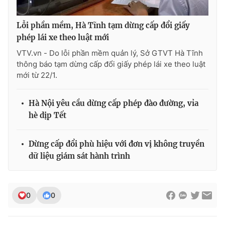
Lỗi phần mềm, Hà Tĩnh tạm dừng cấp đổi giấy
phép lái xe theo luật mới
THỜI BÁO VTV
VTV.vn - Do lỗi phần mềm quản lý, Sở GTVT Hà Tĩnh
thông báo tạm dừng cấp đổi giấy phép lái xe theo luật
mới từ 22/1.
Theo dõi báo trên
Hà Nội yêu cầu dừng cấp phép đào đường, vỉa
hè dịp Tết
Cơ quan chủ quản:
Đài Truyền hình Việt Nam
Cơ quan báo chí:
Thời báo VTV
Dừng cấp đổi phù hiệu với đơn vị không truyền
Giấy phép hoạt động báo in và báo điện tử số 483/GP-BTTTT
dữ liệu giám sát hành trình
cấp ngày 29/12/2023
Tổng Biên tập:
Vũ Thanh Thủy
Phó Tổng Biên tập:
Nguyễn Thị Mỹ Hạnh, Phạm Quốc Thắng,
0
0
Nguyễn Trọng Ninh
Tổng đài VTV:
024.38 355 931 - 024.38 355 932