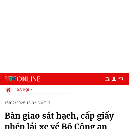
XÃ HỘI
Chính trị
16/02/2025 13:02 GMT+7
Xã hội
Bàn giao sát hạch, cấp giấy
Pháp luật
Chuyên mục
Kinh tế
phép lái xe về Bộ Công an
Thể thao