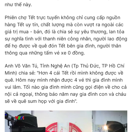
như thế này.
Phiên chợ Tết trực tuyến không chỉ cung cấp nguồn
hàng Tết uy tín, chất lượng mà còn vượt ra ngoài các
THỜI BÁO VTV
giá trị mua - bán, đó là chia sẻ sự yêu thương, lan tỏa
sự nghĩa tình với thanh niên công nhân, người lao động
để họ được về quê đón Tết bên gia đình, người thân
thông qua những tấm vé xe 0 đồng.
Theo dõi báo trên
Anh Võ Văn Tú, Tỉnh Nghệ An (Tp Thủ Đức, TP Hồ Chí
Minh) chia sẻ: "Hơn 4 cái Tết rồi mình không được về
Cơ quan chủ quản:
Đài Truyền hình Việt Nam
quê. Hôm nay mình nhận được 4 vé thì gia đình mình
Cơ quan báo chí:
Thời báo VTV
vui lắm. Tối nào gia đình mình cũng gọi điện về cho cả
Giấy phép hoạt động báo in và báo điện tử số 483/GP-BTTTT
nội cả ngoại, thông báo năm nay gia đình con và cháu
cấp ngày 29/12/2023
sẽ về quê sum họp với gia đình".
Tổng Biên tập:
Vũ Thanh Thủy
Phó Tổng Biên tập:
Nguyễn Thị Mỹ Hạnh, Phạm Quốc Thắng,
Nguyễn Trọng Ninh
Tổng đài VTV:
024.38 355 931 - 024.38 355 932