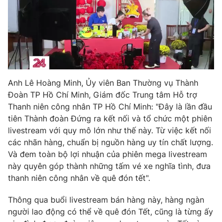
Ðiện thoại Thời báo VTV:
024.66 897 897
Email:
toasoan@vtv.vn
Liên hệ quảng cáo:
024-7300.7108
Anh Lê Hoàng Minh, Ủy viên Ban Thường vụ Thành
Đoàn TP Hồ Chí Minh, Giám đốc Trung tâm Hỗ trợ
Thanh niên công nhân TP Hồ Chí Minh: "Đây là lần đầu
tiên Thành đoàn Đứng ra kết nối và tổ chức một phiên
livestream với quy mô lớn như thế này. Từ việc kết nối
các nhãn hàng, chuẩn bị nguồn hàng uy tín chất lượng.
Và đem toàn bộ lợi nhuận của phiên mega livestream
này quyên góp thành những tấm vé xe nghĩa tình, đưa
® Cấm sao chép dưới mọi hình thức nếu không có sự chấp
thanh niên công nhân về quê đón tết".
thuận bằng văn bản. Ghi rõ nguồn VTV.vn khi phát hành lại
thông tin từ website này.
Thông qua buổi livestream bán hàng này, hàng ngàn
người lao động có thể về quê đón Tết, cũng là từng ấy