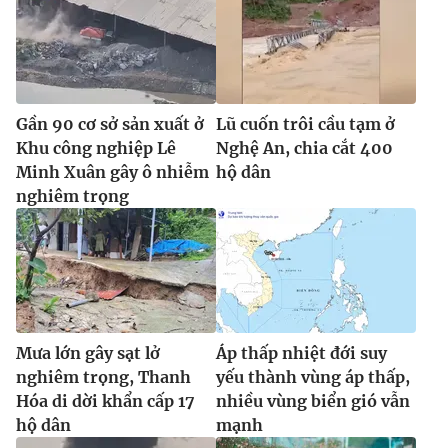
Gần 90 cơ sở sản xuất ở
Lũ cuốn trôi cầu tạm ở
Khu công nghiệp Lê
Nghệ An, chia cắt 400
Minh Xuân gây ô nhiễm
hộ dân
nghiêm trọng
Mưa lớn gây sạt lở
Áp thấp nhiệt đới suy
nghiêm trọng, Thanh
yếu thành vùng áp thấp,
Hóa di dời khẩn cấp 17
nhiều vùng biển gió vẫn
hộ dân
mạnh