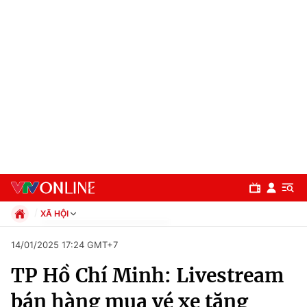
XÃ HỘI
Chính trị
14/01/2025 17:24 GMT+7
Xã hội
TP Hồ Chí Minh: Livestream
Pháp luật
Chuyên mục
Kinh tế
bán hàng mua vé xe tặng
Thể thao