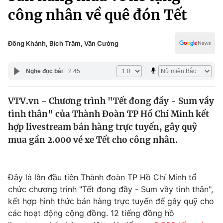
Chính trị
công nhân về quê đón Tết
Truyền hình
Văn hóa - Giải trí
Xã hội
Y tế
Đông Khánh, Bích Trâm, Văn Cường
Đời sống
Pháp luật
Công nghệ
Nghe đọc bài
2:45
Giáo dục
Y tế
VTV.vn - Chương trình "Tết đong đầy - Sum vầy
tình thân" của Thành Đoàn TP Hồ Chí Minh kết
Thế giới
hợp livestream bán hàng trực tuyến, gây quỹ
Tin tức
mua gần 2.000 vé xe Tết cho công nhân.
Kinh tế
Thế giới đó đây
Tài chính
Dữ liệu và đời sống
Đây là lần đầu tiên Thành đoàn TP Hồ Chí Minh tổ
Câu chuyện quốc tế
Thị trường
chức chương trình "Tết đong đầy - Sum vầy tình thân",
kết hợp hình thức bán hàng trực tuyến để gây quỹ cho
Truyền hình
Góc doanh nghiệp
các hoạt động cộng đồng. 12 tiếng đồng hồ