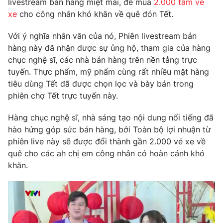
livestream bán hàng miệt mài, để mua
2.000 tấm vé
Phim VTV
Giải trí
xe
cho công nhân khó khăn về quê đón Tết.
Hậu trường
Điện ảnh
Với ý nghĩa nhân văn của nó, Phiên livestream bán
Đời sống
Nhân vật
hàng này đã nhận được sự ủng hộ, tham gia của hàng
Âm nhạc
chục nghệ sĩ, các nhà bán hàng trên nền tảng trực
Du lịch
Khán giả
Giáo dục
Sao
tuyến. Thực phẩm, mỹ phẩm cùng rất nhiều mặt hàng
Làm đẹp
Giải sao mai
tiêu dùng Tết đã được chọn lọc và bày bán trong
Tuyển sinh
phiên chợ Tết trực tuyến này.
Công nghệ
Chất lượng cuộc sống
Học trực tuyến
Hàng chục nghệ sĩ, nhà sáng tạo nội dung nổi tiếng đã
Hitech Công nghệ tương lai
Giao lưu trực tuyến
hào hứng góp sức bán hàng, bởi Toàn bộ lợi nhuận từ
Sản phẩm
phiên live này sẽ được đổi thành gần 2.000 vé xe về
quê cho các ah chị em công nhân có hoàn cảnh khó
Lịch phát sóng
Thị trường
khăn.
Tư vấn
Chuyên mục khác
Emagazine
Podcast