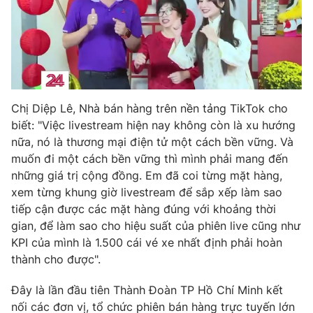
Photo
Infographic
Video
Shorts video
VTV Money
VTV Thể thao
Chị Diệp Lê, Nhà bán hàng trên nền tảng TikTok cho
biết: "Việc livestream hiện nay không còn là xu hướng
nữa, nó là thương mại điện tử một cách bền vững. Và
VTV Sức khoẻ
Bất động sản
muốn đi một cách bền vững thì mình phải mang đến
những giá trị cộng đồng. Em đã coi từng mặt hàng,
Thị trường 24h
Tấm lòng Việt
xem từng khung giờ livestream để sắp xếp làm sao
tiếp cận được các mặt hàng đúng với khoảng thời
VTV4
Vươn mình bằng AI
gian, để làm sao cho hiệu suất của phiên live cũng như
KPI của mình là 1.500 cái vé xe nhất định phải hoàn
thành cho được".
VTV9
VTV8
Đây là lần đầu tiên Thành Đoàn TP Hồ Chí Minh kết
Liên hệ tòa soạn
English
nối các đơn vị, tổ chức phiên bán hàng trực tuyến lớn