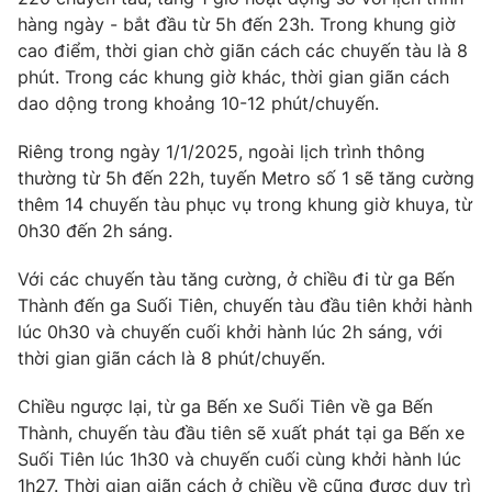
Phim VTV
Giải trí
hàng ngày - bắt đầu từ 5h đến 23h. Trong khung giờ
Hậu trường
cao điểm, thời gian chờ giãn cách các chuyến tàu là 8
Điện ảnh
phút. Trong các khung giờ khác, thời gian giãn cách
Đời sống
Nhân vật
dao dộng trong khoảng 10-12 phút/chuyến.
Âm nhạc
Du lịch
Khán giả
Giáo dục
Riêng trong ngày 1/1/2025, ngoài lịch trình thông
Sao
Làm đẹp
thường từ 5h đến 22h, tuyến Metro số 1 sẽ tăng cường
Giải sao mai
Tuyển sinh
thêm 14 chuyến tàu phục vụ trong khung giờ khuya, từ
Công nghệ
Chất lượng cuộc sống
0h30 đến 2h sáng.
Học trực tuyến
Hitech Công nghệ tương lai
Giao lưu trực tuyến
Với các chuyến tàu tăng cường, ở chiều đi từ ga Bến
Sản phẩm
Thành đến ga Suối Tiên, chuyến tàu đầu tiên khởi hành
lúc 0h30 và chuyến cuối khởi hành lúc 2h sáng, với
Lịch phát sóng
Thị trường
thời gian giãn cách là 8 phút/chuyến.
Tư vấn
Chiều ngược lại, từ ga Bến xe Suối Tiên về ga Bến
Chuyên mục khác
Thành, chuyến tàu đầu tiên sẽ xuất phát tại ga Bến xe
Suối Tiên lúc 1h30 và chuyến cuối cùng khởi hành lúc
Emagazine
Podcast
1h27. Thời gian giãn cách ở chiều về cũng được duy trì