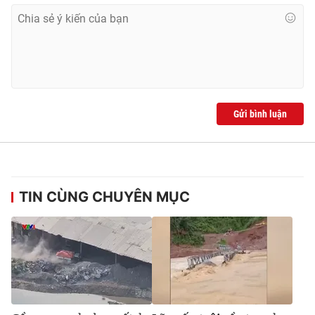
Ðiện thoại Thời báo VTV:
024.66 897 897
Email:
toasoan@vtv.vn
Liên hệ quảng cáo:
024-7300.7108
Gửi bình luận
TIN CÙNG CHUYÊN MỤC
® Cấm sao chép dưới mọi hình thức nếu không có sự chấp
thuận bằng văn bản. Ghi rõ nguồn VTV.vn khi phát hành lại
thông tin từ website này.