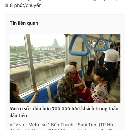
là 8 phút/chuyến.
Photo
Infographic
Tin liên quan
Video
Shorts video
VTV Money
VTV Thể thao
VTV Sức khoẻ
Bất động sản
Thị trường 24h
Tấm lòng Việt
VTV4
Vươn mình bằng AI
Metro số 1 đón hơn 700.000 lượt khách trong tuần
VTV9
VTV8
đầu tiên
VTV.vn - Metro số 1 Bến Thành - Suối Tiên (TP Hồ
Liên hệ tòa soạn
English