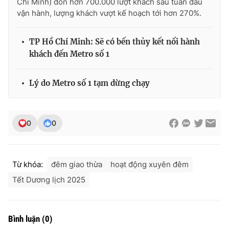
Chí Minh) đón hơn 700.000 lượt khách sau tuần đầu
vận hành, lượng khách vượt kế hoạch tới hơn 270%.
TP Hồ Chí Minh: Sẽ có bến thủy kết nối hành
THỜI BÁO VTV
khách đến Metro số 1
Lý do Metro số 1 tạm dừng chạy
Theo dõi báo trên
0
0
Cơ quan chủ quản:
Đài Truyền hình Việt Nam
Cơ quan báo chí:
Thời báo VTV
Giấy phép hoạt động báo in và báo điện tử số 483/GP-BTTTT
Từ khóa:
đêm giao thừa
hoạt động xuyên đêm
cấp ngày 29/12/2023
Tết Dương lịch 2025
Tổng Biên tập:
Vũ Thanh Thủy
Phó Tổng Biên tập:
Nguyễn Thị Mỹ Hạnh, Phạm Quốc Thắng,
Nguyễn Trọng Ninh
Bình luận
(
0
)
Tổng đài VTV:
024.38 355 931 - 024.38 355 932