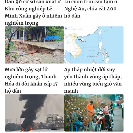
Gần 90 cơ sở sản xuất ở
Lũ cuốn trôi cầu tạm ở
Khu công nghiệp Lê
Nghệ An, chia cắt 400
Minh Xuân gây ô nhiễm
hộ dân
nghiêm trọng
Mưa lớn gây sạt lở
Áp thấp nhiệt đới suy
nghiêm trọng, Thanh
yếu thành vùng áp thấp,
Hóa di dời khẩn cấp 17
nhiều vùng biển gió vẫn
hộ dân
mạnh