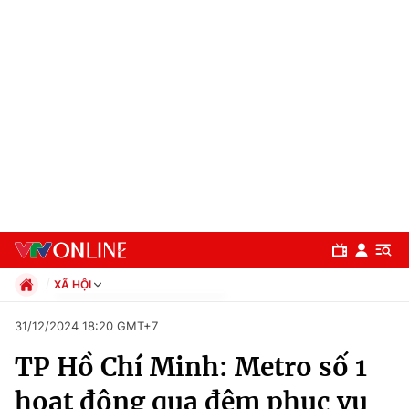
XÃ HỘI
Chính trị
31/12/2024 18:20 GMT+7
Xã hội
TP Hồ Chí Minh: Metro số 1
Pháp luật
Chuyên mục
Kinh tế
hoạt động qua đêm phục vụ
Thể thao