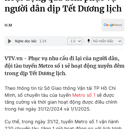
Chính trị
người dân dịp Tết Dương lịch
Truyền hình
Văn hóa - Giải trí
Xã hội
Y tế
H.M
Đời sống
Pháp luật
Công nghệ
Nghe đọc bài
1:24
Giáo dục
Y tế
VTV.vn - Phục vụ nhu cầu đi lại của người dân,
đội tàu tuyến Metro số 1 sẽ hoạt động xuyên đêm
Thế giới
trong dịp Tết Dương lịch.
Tin tức
Kinh tế
Theo thông tin từ Sở Giao thông Vận tải TP Hồ Chí
Thế giới đó đây
Minh, số chuyến tàu của tuyến
Metro số 1
sẽ được
Tài chính
Dữ liệu và đời sống
tăng cường và thời gian hoạt động được điều chỉnh
Câu chuyện quốc tế
Thị trường
trong hai ngày 31/12/2024 và 1/1/2025.
Truyền hình
Góc doanh nghiệp
Cụ thể, trong ngày 31/12, tuyến Metro số 1 vận hành
220 chuyến tàu, tăng 1 giờ hoạt động so với lịch trình