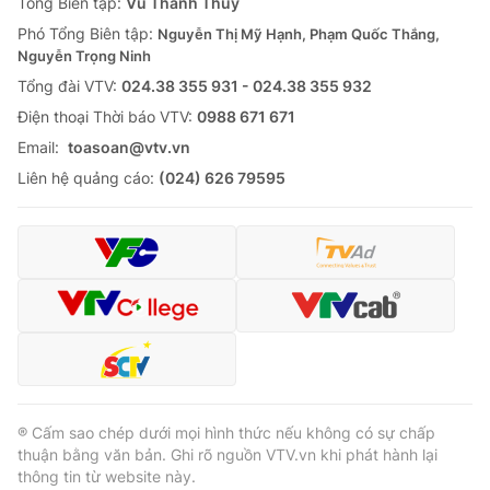
Tổng Biên tập:
Vũ Thanh Thủy
Phó Tổng Biên tập:
Nguyễn Thị Mỹ Hạnh, Phạm Quốc Thắng,
Nguyễn Trọng Ninh
Tổng đài VTV:
024.38 355 931 - 024.38 355 932
Ðiện thoại Thời báo VTV:
0988 671 671
Email:
toasoan@vtv.vn
Liên hệ quảng cáo:
(024) 626 79595
® Cấm sao chép dưới mọi hình thức nếu không có sự chấp
thuận bằng văn bản. Ghi rõ nguồn VTV.vn khi phát hành lại
thông tin từ website này.