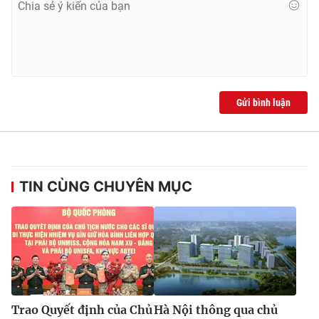
Ðiện thoại Thời báo VTV:
024.66 897 897
Email:
toasoan@vtv.vn
Liên hệ quảng cáo:
024-7300.7108
Gửi bình luận
TIN CÙNG CHUYÊN MỤC
® Cấm sao chép dưới mọi hình thức nếu không có sự chấp
thuận bằng văn bản. Ghi rõ nguồn VTV.vn khi phát hành lại
thông tin từ website này.
Trao Quyết định của Chủ
Hà Nội thông qua chủ