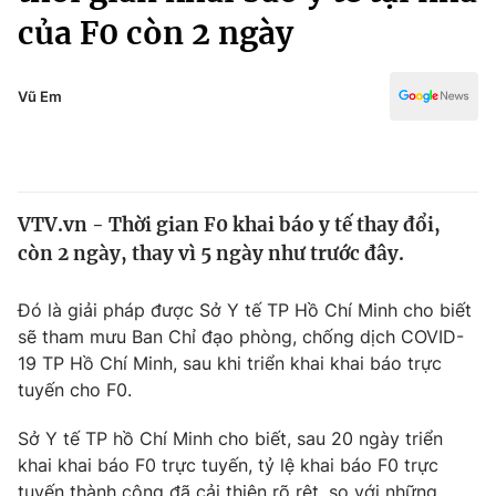
Chính trị
của F0 còn 2 ngày
Truyền hình
Văn hóa - Giải trí
Xã hội
Y tế
Vũ Em
Đời sống
Pháp luật
Công nghệ
Giáo dục
Y tế
VTV.vn - Thời gian F0 khai báo y tế thay đổi,
còn 2 ngày, thay vì 5 ngày như trước đây.
Thế giới
Tin tức
Đó là giải pháp được Sở Y tế TP Hồ Chí Minh cho biết
Kinh tế
sẽ tham mưu Ban Chỉ đạo phòng, chống dịch COVID-
Thế giới đó đây
19 TP Hồ Chí Minh, sau khi triển khai khai báo trực
Tài chính
tuyến cho F0.
Dữ liệu và đời sống
Câu chuyện quốc tế
Thị trường
Sở Y tế TP hồ Chí Minh cho biết, sau 20 ngày triển
Truyền hình
Góc doanh nghiệp
khai khai báo F0 trực tuyến, tỷ lệ khai báo F0 trực
tuyến thành công đã cải thiện rõ rệt, so với những