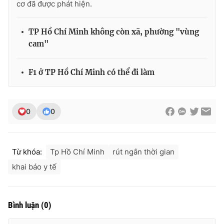
cơ đã được phát hiện.
TP Hồ Chí Minh không còn xã, phường "vùng
cam"
THỜI BÁO VTV
F1 ở TP Hồ Chí Minh có thể đi làm
Theo dõi báo trên
0
0
Cơ quan chủ quản:
Đài Truyền hình Việt Nam
Cơ quan báo chí:
Thời báo VTV
Từ khóa:
Tp Hồ Chí Minh
rút ngắn thời gian
Giấy phép hoạt động báo in và báo điện tử số 483/GP-BTTTT
cấp ngày 29/12/2023
khai báo y tế
Tổng Biên tập:
Vũ Thanh Thủy
Phó Tổng Biên tập:
Nguyễn Thị Mỹ Hạnh, Phạm Quốc Thắng,
Nguyễn Trọng Ninh
Bình luận
(
0
)
Tổng đài VTV:
024.38 355 931 - 024.38 355 932