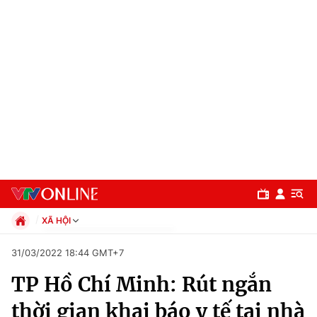
XÃ HỘI
Chính trị
31/03/2022 18:44 GMT+7
Xã hội
TP Hồ Chí Minh: Rút ngắn
Pháp luật
Chuyên mục
Kinh tế
thời gian khai báo y tế tại nhà
Thể thao