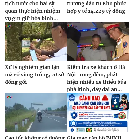
tịch nước cho hai sỹ
trương đầu tư Khu phức
quan thực hiện nhiệm
hợp y tế 14.229 tỷ đồng
vụ gìn giữ hòa bình...
Xử lý nghiêm gian lận
Kiểm tra xe khách ở Hà
mã số vùng trồng, cơ sở
Nội trong đêm, phát
đóng gói
hiện nhiều xe thiếu búa
phá kính, dây đai an...
Cao tốc không có đường
Giả mạo cán bộ BHXH