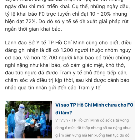
Phim VTV
ngày đầu khi mới triển khai. Cụ thể, những ngày đầu,
Giải trí
tỷ lệ khai báo F0 trực tuyến chỉ đạt 10 - 20% nhưng
Hậu trường
Điện ảnh
hiện đạt 72%. Do đó sở y tế sẽ đề xuất giải pháp rút
Đời sống
Nhân vật
ngắn thời gian khai báo.
Âm nhạc
Du lịch
Khán giả
Lãnh đạo Sở Y tế TP Hồ Chí Minh cũng cho biết, điều
Giáo dục
Sao
đáng ghi nhận là đã có 1.200 người thuộc nhóm nguy
Làm đẹp
Giải sao mai
Tuyển sinh
cơ cao, và hơn 12.700 người khai báo có triệu chứng
Công nghệ
Chất lượng cuộc sống
nghi nặng như khai báo, có cảm giác mệt, khó thở,
Học trực tuyến
đau tức ngực đã được Trạm y tế chủ động tiếp cận,
Hitech Công nghệ tương lai
Giao lưu trực tuyến
chăm sóc và điều trị kịp thời, sau khi được cảnh báo
Sản phẩm
nhắc qua tin nhắn gửi đến các Trạm y tế.
Lịch phát sóng
Thị trường
Vì sao TP Hồ Chí Minh chưa cho F0
Tư vấn
đi làm?
Chuyên mục khác
VTV.vn - TP Hồ Chí Minh có số ca tử vong
đang ở mức rất thấp nhưng số ca nặng chưa
Emagazine
Podcast
giảm bền vững mà lên xuống liên tục do đó,