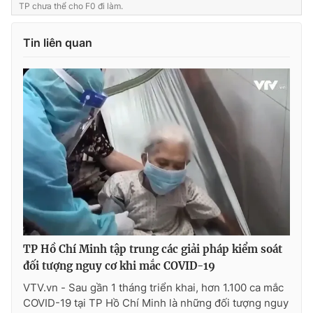
TP chưa thể cho F0 đi làm.
Photo
Infographic
Tin liên quan
Video
Shorts video
VTV Money
VTV Thể thao
VTV Sức khoẻ
Bất động sản
Thị trường 24h
Tấm lòng Việt
VTV4
Vươn mình bằng AI
TP Hồ Chí Minh tập trung các giải pháp kiểm soát
VTV9
VTV8
đối tượng nguy cơ khi mắc COVID-19
VTV.vn - Sau gần 1 tháng triển khai, hơn 1.100 ca mắc
COVID-19 tại TP Hồ Chí Minh là những đối tượng nguy
Liên hệ tòa soạn
English