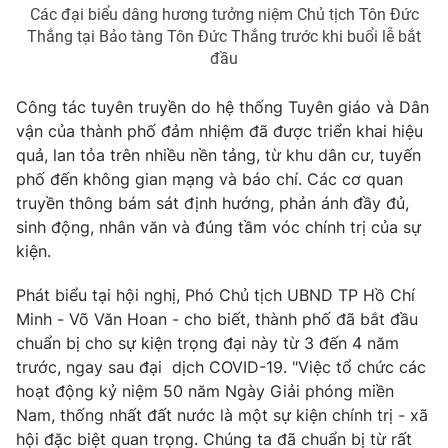
Các đại biểu dâng hương tưởng niệm Chủ tịch Tôn Đức
Thắng tại Bảo tàng Tôn Đức Thắng trước khi buổi lễ bắt
đầu
THỜI BÁO VTV
Công tác tuyên truyền do hệ thống Tuyên giáo và Dân
vận của thành phố đảm nhiệm đã được triển khai hiệu
quả, lan tỏa trên nhiều nền tảng, từ khu dân cư, tuyến
Theo dõi báo trên
phố đến không gian mạng và báo chí. Các cơ quan
truyền thông bám sát định hướng, phản ánh đầy đủ,
Cơ quan chủ quản:
Đài Truyền hình Việt Nam
sinh động, nhân văn và đúng tầm vóc chính trị của sự
Cơ quan báo chí:
Thời báo VTV
kiện.
Giấy phép hoạt động báo in và báo điện tử số 483/GP-BTTTT
cấp ngày 29/12/2023
Phát biểu tại hội nghị, Phó Chủ tịch UBND TP Hồ Chí
Minh - Võ Văn Hoan - cho biết, thành phố đã bắt đầu
Tổng Biên tập:
Vũ Thanh Thủy
chuẩn bị cho sự kiện trọng đại này từ 3 đến 4 năm
Phó Tổng Biên tập:
Nguyễn Thị Mỹ Hạnh, Phạm Quốc Thắng,
trước, ngay sau đại dịch COVID-19. "Việc tổ chức các
Nguyễn Trọng Ninh
hoạt động kỷ niệm 50 năm Ngày Giải phóng miền
Tổng đài VTV:
024.38 355 931 - 024.38 355 932
Nam, thống nhất đất nước là một sự kiện chính trị - xã
Ðiện thoại Thời báo VTV:
024.66 897 897
hội đặc biệt quan trọng. Chúng ta đã chuẩn bị từ rất