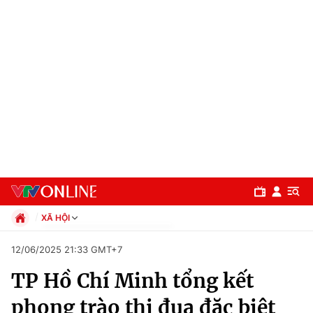
XÃ HỘI
Chính trị
12/06/2025 21:33 GMT+7
Xã hội
TP Hồ Chí Minh tổng kết
Pháp luật
Chuyên mục
Kinh tế
phong trào thi đua đặc biệt
Thể thao