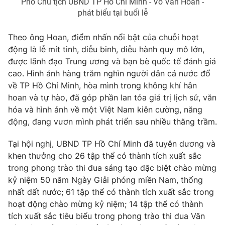
Phó Chủ tịch UBND TP Hồ Chí Minh - Võ Văn Hoan -
phát biểu tại buổi lễ
Theo ông Hoan, điểm nhấn nổi bật của chuỗi hoạt
động là lễ mít tinh, diễu binh, diễu hành quy mô lớn,
được lãnh đạo Trung ương và bạn bè quốc tế đánh giá
cao. Hình ảnh hàng trăm nghìn người dân cả nước đổ
về TP Hồ Chí Minh, hòa mình trong không khí hân
hoan và tự hào, đã góp phần lan tỏa giá trị lịch sử, văn
hóa và hình ảnh về một Việt Nam kiên cường, năng
động, đang vươn mình phát triển sau nhiều thăng trầm.
Tại hội nghị, UBND TP Hồ Chí Minh đã tuyên dương và
khen thưởng cho 26 tập thể có thành tích xuất sắc
trong phong trào thi đua sáng tạo đặc biệt chào mừng
kỷ niệm 50 năm Ngày Giải phóng miền Nam, thống
nhất đất nước; 61 tập thể có thành tích xuất sắc trong
hoạt động chào mừng kỷ niệm; 14 tập thể có thành
tích xuất sắc tiêu biểu trong phong trào thi đua Văn