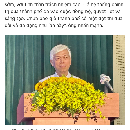
Email:
toasoan@vtv.vn
sớm, với tinh thần trách nhiệm cao. Cả hệ thống chính
Liên hệ quảng cáo:
024-7300.7108
trị của thành phố đã vào cuộc đồng bộ, quyết liệt và
sáng tạo. Chưa bao giờ thành phố có một đợt thi đua
dài và đa dạng như lần này", ông nhấn mạnh.
® Cấm sao chép dưới mọi hình thức nếu không có sự chấp
thuận bằng văn bản. Ghi rõ nguồn VTV.vn khi phát hành lại
thông tin từ website này.