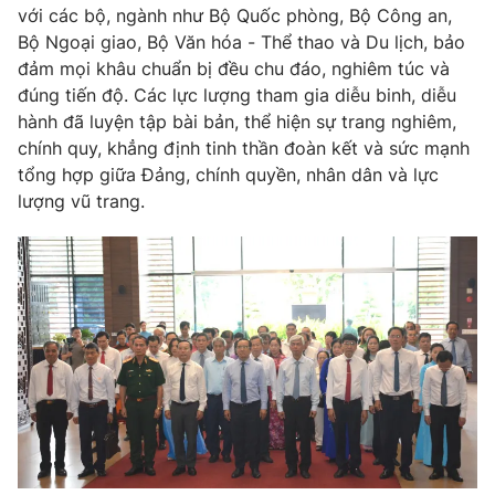
với các bộ, ngành như Bộ Quốc phòng, Bộ Công an,
Photo
Infographic
Bộ Ngoại giao, Bộ Văn hóa - Thể thao và Du lịch, bảo
đảm mọi khâu chuẩn bị đều chu đáo, nghiêm túc và
đúng tiến độ. Các lực lượng tham gia diễu binh, diễu
Video
Shorts video
hành đã luyện tập bài bản, thể hiện sự trang nghiêm,
chính quy, khẳng định tinh thần đoàn kết và sức mạnh
VTV Money
VTV Thể thao
tổng hợp giữa Đảng, chính quyền, nhân dân và lực
lượng vũ trang.
VTV Sức khoẻ
Bất động sản
Thị trường 24h
Tấm lòng Việt
VTV4
Vươn mình bằng AI
VTV9
VTV8
Liên hệ tòa soạn
English