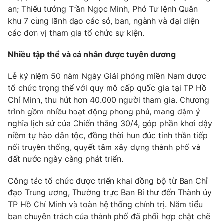
Phim VTV
an; Thiếu tướng Trần Ngọc Minh, Phó Tư lệnh Quân
Giải trí
khu 7 cùng lãnh đạo các sở, ban, ngành và đại diện
Hậu trường
Điện ảnh
các đơn vị tham gia tổ chức sự kiện.
Đời sống
Nhân vật
Âm nhạc
Nhiều tập thể và cá nhân được tuyên dương
Du lịch
Khán giả
Giáo dục
Sao
Lễ kỷ niệm 50 năm Ngày Giải phóng miền Nam được
Làm đẹp
Giải sao mai
tổ chức trọng thể với quy mô cấp quốc gia tại TP Hồ
Tuyển sinh
Công nghệ
Chất lượng cuộc sống
Chí Minh, thu hút hơn 40.000 người tham gia. Chương
Học trực tuyến
trình gồm nhiều hoạt động phong phú, mang đậm ý
Hitech Công nghệ tương lai
nghĩa lịch sử của Chiến thắng 30/4, góp phần khơi dậy
Giao lưu trực tuyến
niềm tự hào dân tộc, đồng thời hun đúc tinh thần tiếp
Sản phẩm
nối truyền thống, quyết tâm xây dựng thành phố và
Lịch phát sóng
Thị trường
đất nước ngày càng phát triển.
Tư vấn
Công tác tổ chức được triển khai đồng bộ từ Ban Chỉ
Chuyên mục khác
đạo Trung ương, Thường trực Ban Bí thư đến Thành ủy
TP Hồ Chí Minh và toàn hệ thống chính trị. Năm tiểu
Emagazine
Podcast
ban chuyên trách của thành phố đã phối hợp chặt chẽ