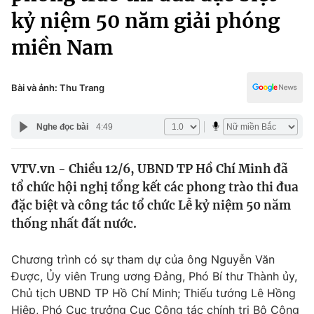
Chính trị
kỷ niệm 50 năm giải phóng
Truyền hình
Văn hóa - Giải trí
miền Nam
Xã hội
Y tế
Đời sống
Pháp luật
Bài và ảnh: Thu Trang
Công nghệ
Giáo dục
Y tế
Nghe đọc bài
4:49
Thế giới
VTV.vn - Chiều 12/6, UBND TP Hồ Chí Minh đã
tổ chức hội nghị tổng kết các phong trào thi đua
Tin tức
đặc biệt và công tác tổ chức Lễ kỷ niệm 50 năm
Kinh tế
thống nhất đất nước.
Thế giới đó đây
Tài chính
Dữ liệu và đời sống
Câu chuyện quốc tế
Chương trình có sự tham dự của ông Nguyễn Văn
Thị trường
Được, Ủy viên Trung ương Đảng, Phó Bí thư Thành ủy,
Truyền hình
Góc doanh nghiệp
Chủ tịch UBND TP Hồ Chí Minh; Thiếu tướng Lê Hồng
Hiệp, Phó Cục trưởng Cục Công tác chính trị Bộ Công