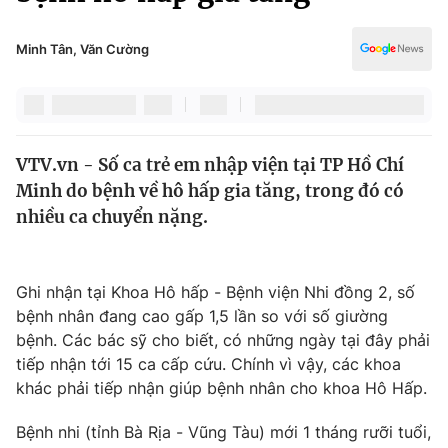
Chính trị
Truyền hình
Văn hóa - Giải trí
Minh Tân, Văn Cường
Xã hội
Y tế
Đời sống
Pháp luật
Công nghệ
Giáo dục
VTV.vn - Số ca trẻ em nhập viện tại TP Hồ Chí
Y tế
Minh do bệnh về hô hấp gia tăng, trong đó có
nhiều ca chuyển nặng.
Thế giới
Tin tức
Ghi nhận tại Khoa Hô hấp - Bệnh viện Nhi đồng 2, số
Kinh tế
bệnh nhân đang cao gấp 1,5 lần so với số giường
Thế giới đó đây
Tài chính
bệnh. Các bác sỹ cho biết, có những ngày tại đây phải
Dữ liệu và đời sống
Câu chuyện quốc tế
tiếp nhận tới 15 ca cấp cứu. Chính vì vậy, các khoa
Thị trường
khác phải tiếp nhận giúp bệnh nhân cho khoa Hô Hấp.
Truyền hình
Góc doanh nghiệp
Bệnh nhi (tỉnh Bà Rịa - Vũng Tàu) mới 1 tháng rưỡi tuổi,