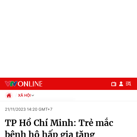
XÃ HỘI
Chính trị
21/11/2023 14:20 GMT+7
Xã hội
TP Hồ Chí Minh: Trẻ mắc
Pháp luật
Chuyên mục
Kinh tế
bệnh hô hấp gia tăng
Thể thao