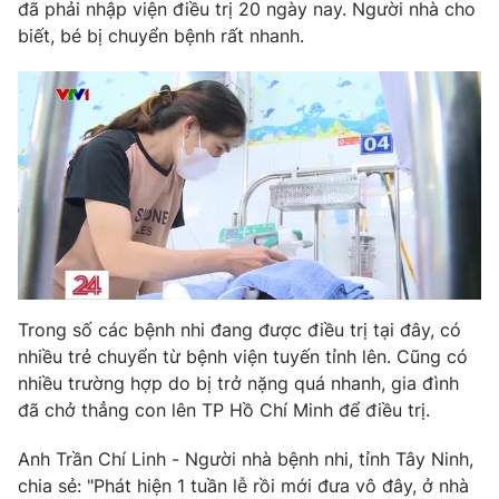
Phim VTV
đã phải nhập viện điều trị 20 ngày nay. Người nhà cho
Giải trí
biết, bé bị chuyển bệnh rất nhanh.
Hậu trường
Điện ảnh
Đời sống
Nhân vật
Âm nhạc
Du lịch
Khán giả
Giáo dục
Sao
Làm đẹp
Giải sao mai
Tuyển sinh
Công nghệ
Chất lượng cuộc sống
Học trực tuyến
Hitech Công nghệ tương lai
Giao lưu trực tuyến
Sản phẩm
Trong số các bệnh nhi đang được điều trị tại đây, có
Lịch phát sóng
Thị trường
nhiều trẻ chuyển từ bệnh viện tuyến tỉnh lên. Cũng có
nhiều trường hợp do bị trở nặng quá nhanh, gia đình
Tư vấn
đã chở thẳng con lên TP Hồ Chí Minh để điều trị.
Chuyên mục khác
Anh Trần Chí Linh - Người nhà bệnh nhi, tỉnh Tây Ninh,
Emagazine
Podcast
chia sẻ: "Phát hiện 1 tuần lễ rồi mới đưa vô đây, ở nhà