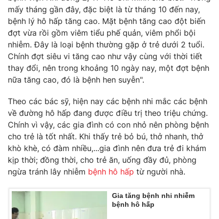
mấy tháng gần đây, đặc biệt là từ tháng 10 đến nay,
bệnh lý hô hấp tăng cao. Mặt bệnh tăng cao đột biến
đợt vừa rồi gồm viêm tiểu phế quản, viêm phổi bội
nhiễm. Đây là loại bệnh thường gặp ở trẻ dưới 2 tuổi.
THỜI BÁO VTV
Chính đợt siêu vi tăng cao như vậy cùng với thời tiết
thay đổi, nên trong khoảng 10 ngày nay, một đợt bệnh
nữa tăng cao, đó là bệnh hen suyễn".
Theo dõi báo trên
Theo các bác sỹ, hiện nay các bệnh nhi mắc các bệnh
về đường hô hấp đang được điều trị theo triệu chứng.
Cơ quan chủ quản:
Đài Truyền hình Việt Nam
Chính vì vậy, các gia đình có con nhỏ nên phòng bệnh
cho trẻ là tốt nhất. Khi thấy trẻ bỏ bú, thở nhanh, thở
Cơ quan báo chí:
Thời báo VTV
khò khè, có đàm nhiều,...gia đình nên đưa trẻ đi khám
Giấy phép hoạt động báo in và báo điện tử số 483/GP-BTTTT
kịp thời; đồng thời, cho trẻ ăn, uống đầy đủ, phòng
cấp ngày 29/12/2023
ngừa tránh lây nhiễm
bệnh hô hấp
từ người nhà.
Tổng Biên tập:
Vũ Thanh Thủy
Phó Tổng Biên tập:
Nguyễn Thị Mỹ Hạnh, Phạm Quốc Thắng,
Gia tăng bệnh nhi nhiễm
Nguyễn Trọng Ninh
bệnh hô hấp
Tổng đài VTV:
024.38 355 931 - 024.38 355 932