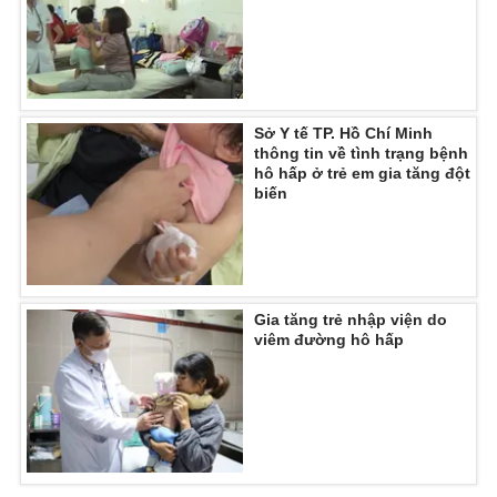
Ðiện thoại Thời báo VTV:
024.66 897 897
Email:
toasoan@vtv.vn
Liên hệ quảng cáo:
024-7300.7108
Sở Y tế TP. Hồ Chí Minh
thông tin về tình trạng bệnh
hô hấp ở trẻ em gia tăng đột
biến
Gia tăng trẻ nhập viện do
viêm đường hô hấp
® Cấm sao chép dưới mọi hình thức nếu không có sự chấp
thuận bằng văn bản. Ghi rõ nguồn VTV.vn khi phát hành lại
thông tin từ website này.