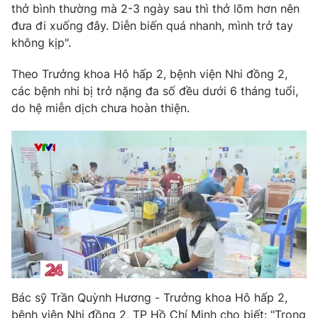
thở bình thường mà 2-3 ngày sau thì thở lõm hơn nên
Photo
Infographic
đưa đi xuống đây. Diễn biến quá nhanh, mình trở tay
không kịp".
Video
Shorts video
Theo Trưởng khoa Hô hấp 2, bệnh viện Nhi đồng 2,
các bệnh nhi bị trở nặng đa số đều dưới 6 tháng tuổi,
VTV Money
VTV Thể thao
do hệ miễn dịch chưa hoàn thiện.
VTV Sức khoẻ
Bất động sản
Thị trường 24h
Tấm lòng Việt
VTV4
Vươn mình bằng AI
VTV9
VTV8
Bác sỹ Trần Quỳnh Hương - Trưởng khoa Hô hấp 2,
Liên hệ tòa soạn
English
bệnh viện Nhi đồng 2, TP Hồ Chí Minh cho biết: "Trong