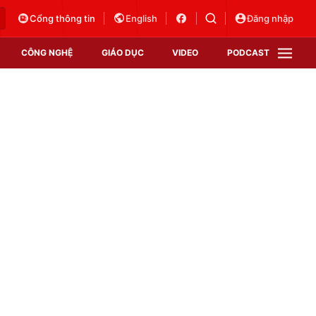
Cổng thông tin
English
Đăng nhập
CÔNG NGHỆ
GIÁO DỤC
VIDEO
PODCAST
VTV Money
VTV Thể thao
VTV Sức khoẻ
Bất động sản
Thị trường 24h
Tấm lòng Việt
Vươn mình bằng AI
VTV4
VTV8
VTV9
Lịch phát sóng
Giao lưu trực tuyến
Sự kiện