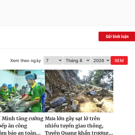
Gửi bình luận
Xem theo ngày
XEM
í Minh tăng cường
Mưa lớn gây sạt lở trên
bếp ăn công
nhiều tuyến giao thông,
ảm bảo an toàn...
Tuyên Quang khẩn trương...