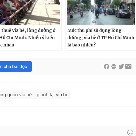
 thuê vỉa hè, lòng đường ở
Mức thu phí sử dụng lòng
Hồ Chí Minh: Nhiều ý kiến
đường, vỉa hè ở TP Hồ Chí Minh
c nhau
là bao nhiêu?
im cho bài đọc
ng quán vỉa hè
giành lại vỉa hè