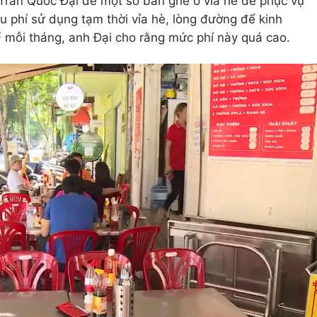
Trần Quốc Đại để một số bàn ghế ở vỉa hè để phục vụ
hu phí sử dụng tạm thời vỉa hè, lòng đường để kinh
2
mỗi tháng, anh Đại cho rằng mức phí này quá cao.