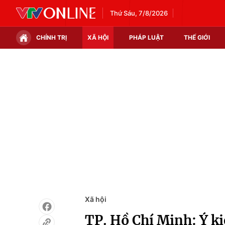
Thứ Sáu, 7/8/2026
CHÍNH TRỊ
XÃ HỘI
PHÁP LUẬT
THẾ GIỚI
Chính trị
Xã hội
Thế giới
Kinh tế
Tin tức
Tài chính
Thế giới đó đây
Thị trường
Câu chuyện quốc tế
Góc doanh nghiệp
Dữ liệu và đời sống
Xã hội
TP. Hồ Chí Minh: Ý ki