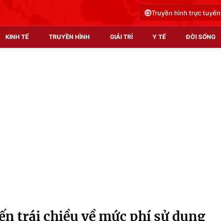
Truyền hình trực tuyến
KINH TẾ
TRUYỀN HÌNH
GIẢI TRÍ
Y TẾ
ĐỜI SỐNG
Pháp luật
Y tế
Truyền hình
Multimedia
Phim VTV
Video
Hậu trường
Shorts video
Nhân vật
Podcast
Khán giả
EMagazine
Giải sao mai
Photo
ến trái chiều về mức phí sử dụng
Infographic