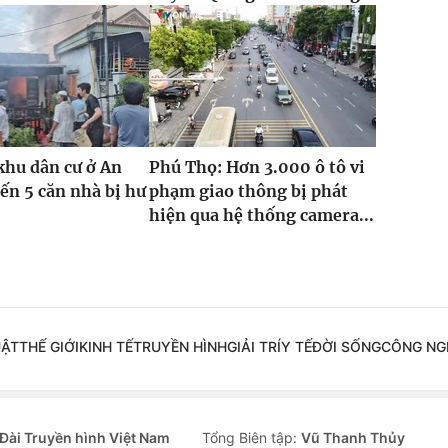
khu dân cư ở An
Phú Thọ: Hơn 3.000 ô tô vi
ến 5 căn nhà bị hư
phạm giao thông bị phát
hiện qua hệ thống camera...
UẬT
THẾ GIỚI
KINH TẾ
TRUYỀN HÌNH
GIẢI TRÍ
Y TẾ
ĐỜI SỐNG
CÔNG NG
Đài Truyền hình Việt Nam
Tổng Biên tập:
Vũ Thanh Thủy