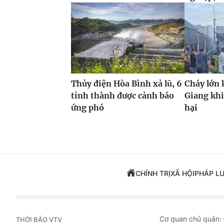
Thủy điện Hòa Bình xả lũ, 6
Cháy lớn 
tỉnh thành được cảnh báo
Giang khi
ứng phó
hại
CHÍNH TRỊ
XÃ HỘI
PHÁP L
Cơ quan chủ quản:
THỜI BÁO VTV