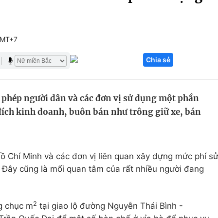
Góc ảnh
GMT+7
Giáo dục
Công nghệ
Chia sẻ
Tuyển sinh
Hitech Công ng
Học trực tuyến
Sản phẩm
 phép người dân và các đơn vị sử dụng một phần
g
Thị trường
đích kinh doanh, buôn bán như trông giữ xe, bán
Tư vấn
Hồ Chí Minh và các đơn vị liên quan xây dựng mức phí s
 Đây cũng là mối quan tâm của rất nhiều người đang
2
g chục m
tại giao lộ đường Nguyễn Thái Bình -