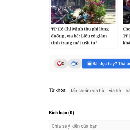
TP Hồ Chí Minh thu phí lòng
Cho
đường, vỉa hè: Liệu có giảm
TP 
tình trạng mất trật tự?
khá
0
0
Bài đọc hay? Thả t
Từ khóa:
lấn chiếm vỉa hè
vỉa hè
hà
Bình luận
(
0
)