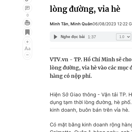
lòng đường, vỉa hè
0
Minh Tân, Minh Quân
06/08/2023 12:22 
Giải trí
Đời sống
1:37
Nghe đọc bài
Điện ảnh
Du lịch
Âm nhạc
Làm đẹp
VTV.vn - TP. Hồ Chí Minh sẽ cho
Sao
Chất lượng cuộc sốn
lòng đường, vỉa hè vào các mục 
hàng có nộp phí.
Hiện Sở Giao thông - Vận tải TP. 
dụng tạm thời lòng đường, hè phố.
kinh doanh, buôn bán trên vỉa hè.
Có mặt bằng kinh doanh rộng hàn