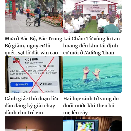
Ðiện thoại Thời báo VTV:
024.66 897 897
Email:
toasoan@vtv.vn
Liên hệ quảng cáo:
024-7300.7108
Mưa ở Bắc Bộ, Bắc Trung
Lai Châu: Từ vùng lũ tan
Bộ giảm, nguy cơ lũ
hoang đến khu tái định
quét, sạt lở đất vẫn cao
cư mới ở Mường Than
Cảnh giác thủ đoạn lừa
Hai học sinh tử vong do
® Cấm sao chép dưới mọi hình thức nếu không có sự chấp
đảo đăng ký giải chạy
đuối nước khi theo bố
thuận bằng văn bản. Ghi rõ nguồn VTV.vn khi phát hành lại
dành cho trẻ em
mẹ lên rẫy
thông tin từ website này.