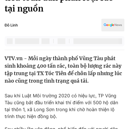
Chính trị
tại nguồn
Truyền hình
Văn hóa - Giải trí
Xã hội
Y tế
Đỗ Linh
Đời sống
Pháp luật
Công nghệ
Giáo dục
Y tế
VTV.vn - Mỗi ngày thành phố Vũng Tàu phát
sinh khoảng 400 tấn rác, toàn bộ lượng rác này
Thế giới
tập trung tại TX Tóc Tiên để chôn lấp nhưng lúc
Tin tức
nào cũng trong tình trạng quá tải.
Kinh tế
Thế giới đó đây
Sau khi Luật Môi trường 2020 có hiệu lực, TP Vũng
Tài chính
Dữ liệu và đời sống
Tàu cũng bắt đầu triển khai thí điểm với 500 hộ dân
Câu chuyện quốc tế
Thị trường
tại thôn 1, xã Long Sơn trong khi chờ hoàn thiện lộ
trình thực hiện đồng bộ.
Truyền hình
Góc doanh nghiệp