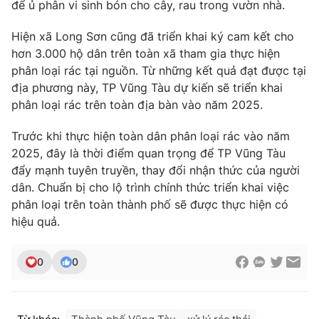
để ủ phân vi sinh bón cho cây, rau trong vườn nhà.
Photo
Infographic
Hiện xã Long Sơn cũng đã triển khai ký cam kết cho
hơn 3.000 hộ dân trên toàn xã tham gia thực hiện
Video
Shorts video
phân loại rác tại nguồn. Từ những kết quả đạt được tại
địa phương này, TP Vũng Tàu dự kiến sẽ triển khai
phân loại rác trên toàn địa bàn vào năm 2025.
VTV Money
VTV Thể thao
Trước khi thực hiện toàn dân phân loại rác vào năm
VTV Sức khoẻ
Bất động sản
2025, đây là thời điểm quan trọng để TP Vũng Tàu
đẩy mạnh tuyên truyền, thay đổi nhận thức của người
dân. Chuẩn bị cho lộ trình chính thức triển khai việc
Thị trường 24h
Tấm lòng Việt
phân loại trên toàn thành phố sẽ được thực hiện có
hiệu quả.
VTV4
Vươn mình bằng AI
0
0
VTV9
VTV8
Liên hệ tòa soạn
English