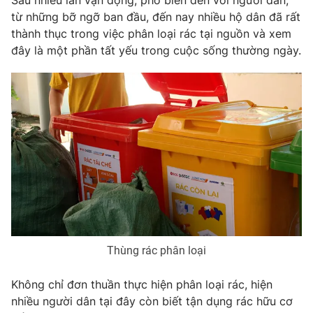
Sau nhiều lần vận động, phổ biến đến với người dân,
Phim VTV
Giải trí
từ những bỡ ngỡ ban đầu, đến nay nhiều hộ dân đã rất
Hậu trường
thành thục trong việc phân loại rác tại nguồn và xem
Điện ảnh
đây là một phần tất yếu trong cuộc sống thường ngày.
Đời sống
Nhân vật
Âm nhạc
Du lịch
Khán giả
Giáo dục
Sao
Làm đẹp
Giải sao mai
Tuyển sinh
Công nghệ
Chất lượng cuộc sống
Học trực tuyến
Hitech Công nghệ tương lai
Giao lưu trực tuyến
Sản phẩm
Lịch phát sóng
Thị trường
Tư vấn
Thùng rác phân loại
Chuyên mục khác
Không chỉ đơn thuần thực hiện phân loại rác, hiện
Emagazine
Podcast
nhiều người dân tại đây còn biết tận dụng rác hữu cơ