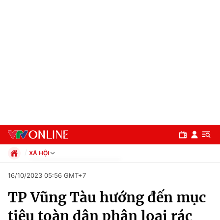
XÃ HỘI
Chính trị
16/10/2023 05:56 GMT+7
Xã hội
TP Vũng Tàu hướng đến mục
Pháp luật
Chuyên mục
Kinh tế
tiêu toàn dân phân loại rác
Thể thao