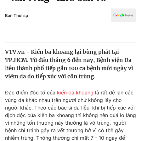
Chính trị
Truyền hình
Văn hóa - Giải trí
Ban Thời sự
Xã hội
Y tế
Đời sống
Pháp luật
Công nghệ
Giáo dục
VTV.vn - Kiến ba khoang lại bùng phát tại
Y tế
TP.HCM. Từ đầu tháng 6 đến nay, Bệnh viện Da
liễu thành phố tiếp gần 100 ca bệnh mỗi ngày vì
Thế giới
viêm da do tiếp xúc với côn trùng.
Tin tức
Đặc điểm độc tố của
kiến ba khoang
là rất dễ lan các
Kinh tế
vùng da khác nhau trên người chứ không lây cho
Thế giới đó đây
Tài chính
người khác. Theo các bác sĩ da liễu, khi bị tiếp xúc với
Dữ liệu và đời sống
Câu chuyện quốc tế
dịch độc của kiến ba khoang thì không nên quá lo lắng
Thị trường
vì những tổn thương này thường là vô trùng, người
Truyền hình
bệnh chỉ tránh gây ra vết thương hở vì có thể gây
Góc doanh nghiệp
nhiễm trùng. Thông thường chỉ mất 7 - 10 ngày để