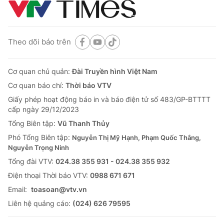
Theo dõi báo trên
Cơ quan chủ quản:
Đài Truyền hình Việt Nam
Cơ quan báo chí:
Thời báo VTV
Giấy phép hoạt động báo in và báo điện tử số 483/GP-BTTTT
cấp ngày 29/12/2023
Tổng Biên tập:
Vũ Thanh Thủy
Phó Tổng Biên tập:
Nguyễn Thị Mỹ Hạnh, Phạm Quốc Thắng,
Nguyễn Trọng Ninh
Tổng đài VTV:
024.38 355 931 - 024.38 355 932
Ðiện thoại Thời báo VTV:
0988 671 671
Email:
toasoan@vtv.vn
Liên hệ quảng cáo:
(024) 626 79595