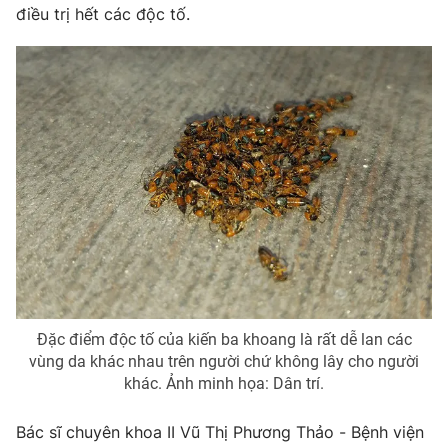
Phim VTV
điều trị hết các độc tố.
Giải trí
Hậu trường
Điện ảnh
Đời sống
Nhân vật
Âm nhạc
Du lịch
Khán giả
Giáo dục
Sao
Làm đẹp
Giải sao mai
Tuyển sinh
Công nghệ
Chất lượng cuộc sống
Học trực tuyến
Hitech Công nghệ tương lai
Giao lưu trực tuyến
Sản phẩm
Lịch phát sóng
Thị trường
Đặc điểm độc tố của kiến ba khoang là rất dễ lan các
Tư vấn
vùng da khác nhau trên người chứ không lây cho người
khác. Ảnh minh họa: Dân trí.
Chuyên mục khác
Emagazine
Podcast
Bác sĩ chuyên khoa II Vũ Thị Phương Thảo - Bệnh viện