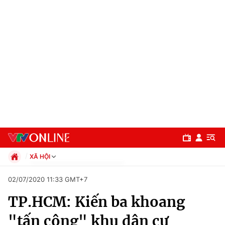
XÃ HỘI
Chính trị
02/07/2020 11:33 GMT+7
Xã hội
TP.HCM: Kiến ba khoang
Pháp luật
Chuyên mục
Kinh tế
"tấn công" khu dân cư
Thể thao