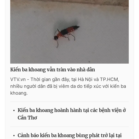
THỜI BÁO VTV
Theo dõi báo trên
Kiến ba khoang vẫn tràn vào nhà dân
Cơ quan chủ quản:
Đài Truyền hình Việt Nam
VTV.vn - Thời gian gần đây, tại Hà Nội và TP.HCM,
nhiều người dân đã bị viêm da do tiếp xúc với kiến ba
Cơ quan báo chí:
Thời báo VTV
khoang.
Giấy phép hoạt động báo in và báo điện tử số 483/GP-BTTTT
cấp ngày 29/12/2023
Kiến ba khoang hoành hành tại các bệnh viện ở
Tổng Biên tập:
Vũ Thanh Thủy
Cần Thơ
Phó Tổng Biên tập:
Nguyễn Thị Mỹ Hạnh, Phạm Quốc Thắng,
Nguyễn Trọng Ninh
Tổng đài VTV:
024.38 355 931 - 024.38 355 932
Cảnh báo kiến ba khoang bùng phát trở lại tại