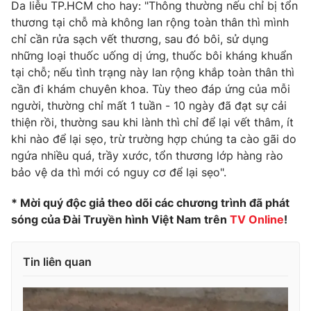
Da liễu TP.HCM cho hay: "Thông thường nếu chỉ bị tổn
Photo
thương tại chỗ mà không lan rộng toàn thân thì mình
Infographic
chỉ cần rửa sạch vết thương, sau đó bôi, sử dụng
những loại thuốc uống dị ứng, thuốc bôi kháng khuẩn
Video
Shorts video
tại chỗ; nếu tình trạng này lan rộng khắp toàn thân thì
cần đi khám chuyên khoa. Tùy theo đáp ứng của mỗi
VTV Money
VTV Thể thao
người, thường chỉ mất 1 tuần - 10 ngày đã đạt sự cải
thiện rồi, thường sau khi lành thì chỉ để lại vết thâm, ít
khi nào để lại sẹo, trừ trường hợp chúng ta cào gãi do
VTV Sức khoẻ
Bất động sản
ngứa nhiều quá, trầy xước, tổn thương lớp hàng rào
bảo vệ da thì mới có nguy cơ để lại sẹo".
Thị trường 24h
Tấm lòng Việt
* Mời quý độc giả theo dõi các chương trình đã phát
sóng của Đài Truyền hình Việt Nam trên
TV Online
!
VTV4
Vươn mình bằng AI
Tin liên quan
VTV9
VTV8
Liên hệ tòa soạn
English