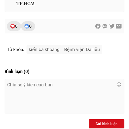
Ðiện thoại Thời báo VTV:
024.66 897 897
TP.HCM
Email:
toasoan@vtv.vn
Liên hệ quảng cáo:
024-7300.7108
0
0
Từ khóa:
kiến ba khoang
Bệnh viện Da liễu
Bình luận
(
0
)
® Cấm sao chép dưới mọi hình thức nếu không có sự chấp
thuận bằng văn bản. Ghi rõ nguồn VTV.vn khi phát hành lại
thông tin từ website này.
Gửi bình luận