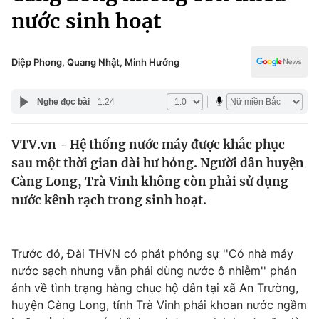
Chính trị
nước sinh hoạt
Truyền hình
Văn hóa - Giải trí
Xã hội
Y tế
Diệp Phong, Quang Nhật, Minh Hưởng
Đời sống
Pháp luật
Công nghệ
Nghe đọc bài
1:24
Giáo dục
Y tế
VTV.vn - Hệ thống nước máy được khắc phục
sau một thời gian dài hư hỏng. Người dân huyện
Thế giới
Càng Long, Trà Vinh không còn phải sử dụng
Tin tức
nước kênh rạch trong sinh hoạt.
Kinh tế
Thế giới đó đây
Tài chính
Dữ liệu và đời sống
Trước đó, Đài THVN có phát phóng sự ''Có nhà máy
Câu chuyện quốc tế
Thị trường
nước sạch nhưng vẫn phải dùng nước ô nhiễm'' phản
ánh về tình trạng hàng chục hộ dân tại xã An Trường,
Truyền hình
Góc doanh nghiệp
huyện Càng Long, tỉnh Trà Vinh phải khoan nước ngầm