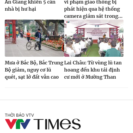
An Giang khiến 5 căn
vi phạm giao thông bị
nhà bị hư hại
phát hiện qua hệ thống
camera giám sát trong...
Mưa ở Bắc Bộ, Bắc Trung
Lai Châu: Từ vùng lũ tan
Bộ giảm, nguy cơ lũ
hoang đến khu tái định
quét, sạt lở đất vẫn cao
cư mới ở Mường Than
THỜI BÁO VTV