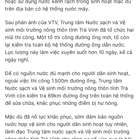
hoặc sử dụng nước kênh rạch trong sinh hoạt mặc dù
Phim VTV
Giải trí
trên địa bàn có hệ thống nước máy.
Hậu trường
Điện ảnh
Sau phản ánh của VTV, Trung tâm Nước sạch và Vệ
Đời sống
Nhân vật
sinh môi trường nông thôn tỉnh Trà Vinh đã tổ chức hai
Âm nhạc
mũi thi công. Một tổ thi công đường ống mới, tổ còn
Du lịch
Khán giả
Giáo dục
Sao
lại kiểm tra toàn bộ hệ thống đường ống dẫn nước.
Làm đẹp
Giải sao mai
Lực lượng này làm việc xuyên suốt hơn 10 ngày, kể cả
Tuyển sinh
ngày nghỉ.
Công nghệ
Chất lượng cuộc sống
Học trực tuyến
Để có nguồn nước đủ mạnh cho người dân sinh hoạt,
Hitech Công nghệ tương lai
Giao lưu trực tuyến
ngoài việc thi công 1.500m đường ống, Trung tâm
Sản phẩm
Nước sạch và Vệ sinh môi trường nông thôn tỉnh Trà
Vinh còn kiểm tra 69km đường ống trên toàn hệ thống
Lịch phát sóng
Thị trường
để sửa chữa, khắc phục những điểm bị hư hỏng.
Tư vấn
Mặc dù đã nỗ lực khắc phục, sớm đảm bảo nguồn
Chuyên mục khác
nước hợp vệ sinh cho người dân sinh hoạt tuy nhiên,
Emagazine
Podcast
lãnh đạo Trung tâm nước sạch và Vệ sinh môi trường