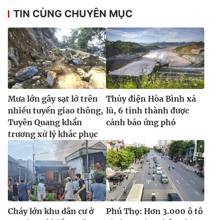
Ðiện thoại Thời báo VTV:
024.66 897 897
TIN CÙNG CHUYÊN MỤC
Email:
toasoan@vtv.vn
Liên hệ quảng cáo:
024-7300.7108
Mưa lớn gây sạt lở trên
Thủy điện Hòa Bình xả
nhiều tuyến giao thông,
lũ, 6 tỉnh thành được
Tuyên Quang khẩn
cảnh báo ứng phó
trương xử lý khắc phục
® Cấm sao chép dưới mọi hình thức nếu không có sự chấp
thuận bằng văn bản. Ghi rõ nguồn VTV.vn khi phát hành lại
thông tin từ website này.
Cháy lớn khu dân cư ở
Phú Thọ: Hơn 3.000 ô tô