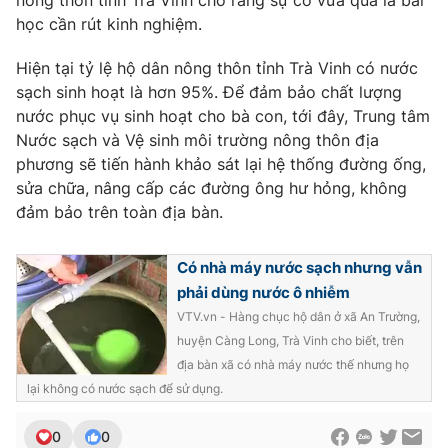
nông thôn tỉnh Trà Vinh cho rằng sự cố vừa qua là bài
học cần rút kinh nghiệm.
Photo
Infographic
Hiện tại tỷ lệ hộ dân nông thôn tỉnh Trà Vinh có nước
Video
Shorts video
sạch sinh hoạt là hơn 95%. Để đảm bảo chất lượng
nước phục vụ sinh hoạt cho bà con, tới đây, Trung tâm
Nước sạch và Vệ sinh môi trường nông thôn địa
VTV Money
VTV Thể thao
phương sẽ tiến hành khảo sát lại hệ thống đường ống,
sửa chữa, nâng cấp các đường ông hư hỏng, không
VTV Sức khoẻ
Bất động sản
đảm bảo trên toàn địa bàn.
Thị trường 24h
Tấm lòng Việt
Có nhà máy nước sạch nhưng vẫn
phải dùng nước ô nhiễm
VTV.vn - Hàng chục hộ dân ở xã An Trường,
VTV4
Vươn mình bằng AI
huyện Càng Long, Trà Vinh cho biết, trên
địa bàn xã có nhà máy nước thế nhưng họ
VTV9
VTV8
lại không có nước sạch để sử dụng.
Liên hệ tòa soạn
0
0
English