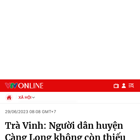
XÃ HỘI
Chính trị
29/06/2023 08:08 GMT+7
Xã hội
Trà Vinh: Người dân huyện
Pháp luật
Chuyên mục
Kinh tế
Càng Long không còn thiếu
Thể thao