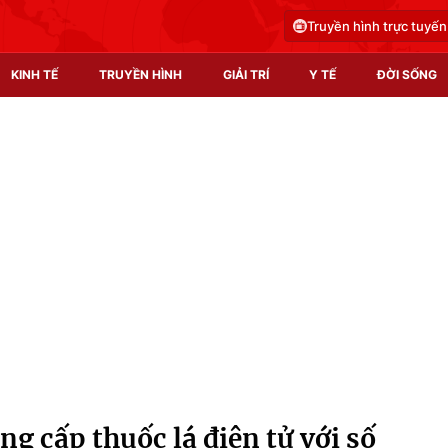
Truyền hình trực tuyến
KINH TẾ
TRUYỀN HÌNH
GIẢI TRÍ
Y TẾ
ĐỜI SỐNG
Pháp luật
Y tế
Truyền hình
Multimedia
Phim VTV
Video
Hậu trường
Shorts video
Nhân vật
Podcast
Khán giả
EMagazine
Giải sao mai
Photo
ng cấp thuốc lá điện tử với số
Infographic