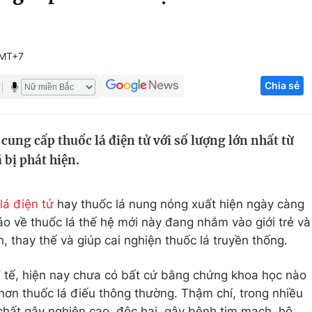
Góc ảnh
GMT+7
Giáo dục
Công nghệ
Chia sẻ
Tuyển sinh
Hitech Công ng
Học trực tuyến
Sản phẩm
ung cấp thuốc lá điện tử với số lượng lớn nhất từ
g
Thị trường
 bị phát hiện.
Tư vấn
lá điện tử
hay thuốc lá nung nóng xuất hiện ngày càng
áo về thuốc lá thế hệ mới này đang nhắm vào giới trẻ và
, thay thế và giúp cai nghiện thuốc lá truyền thống.
Y tế, hiện nay chưa có bất cứ bằng chứng khoa học nào
 hơn thuốc lá điếu thông thường. Thậm chí, trong nhiều
chất gây nghiện cao, độc hại, gây bệnh tim mạch, hô