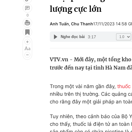
lượng cực lớn
0
Anh Tuấn, Chu Thanh
17/11/2023 14:58 
Giải trí
Đời sống
3:17
Nghe đọc bài
Điện ảnh
Du lịch
Âm nhạc
Làm đẹp
VTV.vn - Mới đây, một tổng kho c
Sao
Chất lượng cuộc sốn
trước đến nay tại tỉnh Hà Nam đã
Trong một vài năm gần đây,
thuốc 
nhiều trên thị trường. Các quảng c
cho rằng đây một giải pháp an toàn
Tuy nhiên, theo cảnh báo của Bộ 
cho thấy, thuốc lá điện tử an toàn
sản phẩm còn có chứa nicotine là 