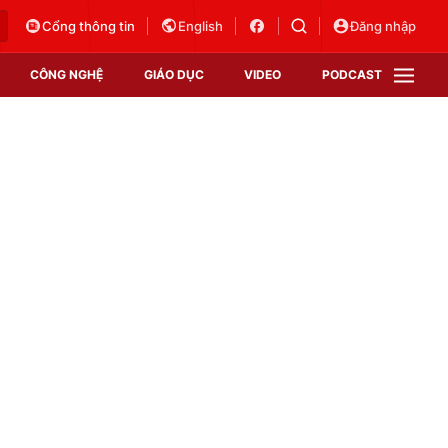
Cổng thông tin
English
Đăng nhập
CÔNG NGHỆ
GIÁO DỤC
VIDEO
PODCAST
VTV Money
VTV Thể thao
VTV Sức khoẻ
Bất động sản
Thị trường 24h
Tấm lòng Việt
Vươn mình bằng AI
VTV4
VTV8
VTV9
Lịch phát sóng
Giao lưu trực tuyến
Sự kiện