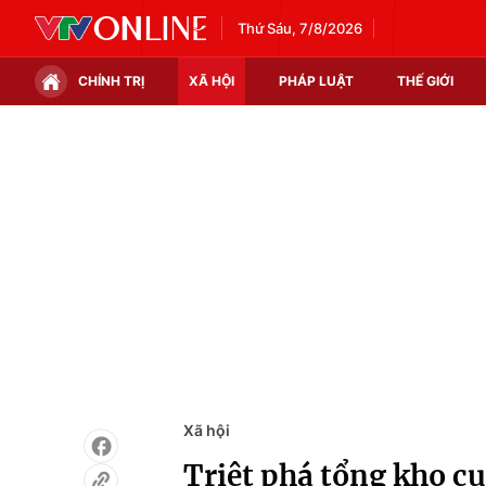
Thứ Sáu, 7/8/2026
CHÍNH TRỊ
XÃ HỘI
PHÁP LUẬT
THẾ GIỚI
Chính trị
Xã hội
Thế giới
Kinh tế
Tin tức
Tài chính
Thế giới đó đây
Thị trường
Câu chuyện quốc tế
Góc doanh nghiệp
Dữ liệu và đời sống
Xã hội
Triệt phá tổng kho cu