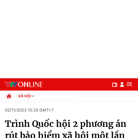
XÃ HỘI
Chính trị
02/11/2023 15:20 GMT+7
Xã hội
Trình Quốc hội 2 phương án
Pháp luật
Chuyên mục
Kinh tế
rút bảo hiểm xã hội một lần
Thể thao