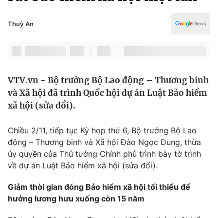
Chính trị
Truyền hình
Văn hóa - Giải trí
Thuỳ An
Xã hội
Y tế
Đời sống
Pháp luật
Công nghệ
Giáo dục
VTV.vn - Bộ trưởng Bộ Lao động – Thương binh
Y tế
và Xã hội đã trình Quốc hội dự án Luật Bảo hiểm
xã hội (sửa đổi).
Thế giới
Chiều 2/11, tiếp tục Kỳ họp thứ 6, Bộ trưởng Bộ Lao
Tin tức
động – Thương binh và Xã hội Đào Ngọc Dung, thừa
Kinh tế
ủy quyền của Thủ tướng Chính phủ trình bày tờ trình
Thế giới đó đây
Tài chính
về dự án Luật Bảo hiểm xã hội (sửa đổi).
Dữ liệu và đời sống
Câu chuyện quốc tế
Thị trường
Giảm thời gian đóng Bảo hiểm xã hội tối thiểu để
hưởng lương hưu xuống còn 15 năm
Truyền hình
Góc doanh nghiệp