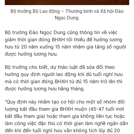
Bộ trưởng Bộ Lao động – Thương binh và Xã hội Đào
Ngọc Dung.
THỜI BÁO VTV
Bộ trưởng Đào Ngọc Dung cũng thông tin về việc
giảm thời gian đóng BHXH tối thiểu để hưởng lương
Theo dõi báo trên
hưu từ 20 năm xuống 15 năm nhằm gia tăng số người
được hưởng lương hưu.
Cơ quan chủ quản:
Đài Truyền hình Việt Nam
Bộ trưởng cho biết, dự thảo luật đã sửa đổi theo
Cơ quan báo chí:
Thời báo VTV
hướng quy định người lao động khi đủ tuổi nghỉ hưu
Giấy phép hoạt động báo in và báo điện tử số 483/GP-BTTTT
mà có thời gian đóng BHXH từ đủ 15 năm trở lên thì
cấp ngày 29/12/2023
được hưởng lương hưu hằng tháng.
Tổng Biên tập:
Vũ Thanh Thủy
"Quy định này nhằm tạo cơ hội cho một số nhóm đối
Phó Tổng Biên tập:
Nguyễn Thị Mỹ Hạnh, Phạm Quốc Thắng,
tượng bắt đầu tham gia BHXH muộn (45-47 tuổi mới
Nguyễn Trọng Ninh
bắt đầu tham gia) hoặc tham gia không liên tục hoặc
Tổng đài VTV:
024.38 355 931 - 024.38 355 932
làm công việc đặc thù có thời gian làm nghề ngắn dẫn
Ðiện thoại Thời báo VTV:
024.66 897 897
đến khi đến tuổi nghỉ hưu vẫn không tích lũy đủ 20