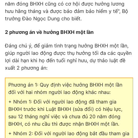
Email:
toasoan@vtv.vn
năm đóng BHXH cũng có cơ hội được hưởng lương
Liên hệ quảng cáo:
024-7300.7108
hưu hằng tháng và được bảo đảm bảo hiểm y tế", Bộ
trưởng Đào Ngọc Dung cho biết.
2 phương án về hưởng BHXH một lần
Đáng chú ý, để giảm tình trạng hưởng BHXH một lần,
giúp người lao động được thụ hưởng tối đa các quyền
lợi dài hạn khi họ đến tuổi nghỉ hưu, dự thảo luật đề
xuất 2 phương án:
Phương án 1: Quy định việc hưởng BHXH một lần
đối với hai nhóm người lao động khác nhau:
® Cấm sao chép dưới mọi hình thức nếu không có sự chấp
+ Nhóm 1: Đối với người lao động đã tham gia
thuận bằng văn bản. Ghi rõ nguồn VTV.vn khi phát hành lại
thông tin từ website này.
BHXH trước khi Luật BHXH (sửa đổi) có hiệu lực,
sau 12 tháng nghỉ việc và chưa đủ 20 năm đóng
BHXH, có nhu cầu thì được nhận BHXH một lần.
+ Nhóm 2: Đối với người lao động bắt đầu tham gia