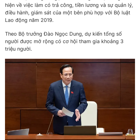
hiện về việc làm có trả công, tiền lương và sự quản lý,
Photo
Infographic
điều hành, giám sát của một bên phù hợp với Bộ luật
Lao động năm 2019.
Video
Shorts video
Theo Bộ trưởng Đào Ngọc Dung, dự kiến tổng số
người được mở rộng có cơ hội tham gia khoảng 3
VTV Money
VTV Thể thao
triệu người.
VTV Sức khoẻ
Bất động sản
Thị trường 24h
Tấm lòng Việt
VTV4
Vươn mình bằng AI
VTV9
VTV8
Liên hệ tòa soạn
English