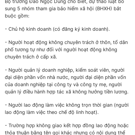
Bộ trưởng Đào Ngọc Dung cho biết, dự thảo luật bổ
Phim VTV
Giải trí
sung 5 nhóm tham gia bảo hiểm xã hội (BHXH) bắt
Hậu trường
buộc gồm:
Điện ảnh
Đời sống
Nhân vật
- Chủ hộ kinh doanh (có đăng ký kinh doanh).
Âm nhạc
Du lịch
Khán giả
Giáo dục
- Người hoạt động không chuyên trách ở thôn, tổ dân
Sao
Làm đẹp
phố tương tự như đối với người hoạt động không
Giải sao mai
Tuyển sinh
chuyên trách ở cấp xã.
Công nghệ
Chất lượng cuộc sống
Học trực tuyến
- Người quản lý doanh nghiệp, kiểm soát viên, người
Hitech Công nghệ tương lai
Giao lưu trực tuyến
đại diện phần vốn nhà nước, người đại diện phần vốn
Sản phẩm
của doanh nghiệp tại công ty và công ty mẹ, người
quản lý điều hành hợp tác xã không hưởng tiền lương.
Lịch phát sóng
Thị trường
- Người lao động làm việc không trọn thời gian (người
Tư vấn
lao động làm việc theo chế độ linh hoạt).
Chuyên mục khác
- Trường hợp không giao kết hợp đồng lao động hoặc
Emagazine
Podcast
thỏa thuận bằng tên gọi khác nhưng có nội dung thể