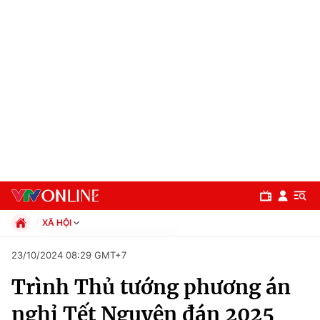
XÃ HỘI
Chính trị
23/10/2024 08:29 GMT+7
Xã hội
Trình Thủ tướng phương án
Pháp luật
Chuyên mục
Kinh tế
nghỉ Tết Nguyên đán 2025
Thể thao