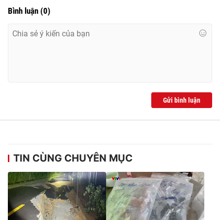
Bình luận
(
0
)
Gửi bình luận
TIN CÙNG CHUYÊN MỤC