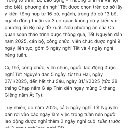
Trong tờ trình, Bộ Lao động - Thương binh và Xã hội
Phim VTV
Giải trí
cho biết, phương án nghỉ Tết được chọn trên cơ sở lấy
Hậu trường
ý kiến, tổng hợp từ 16 bộ, ngành, trong đó có 13 bộ,
Điện ảnh
ngành đồng thuận và 3 cơ quan không có ý kiến với
Đời sống
Nhân vật
phương án Bộ này đề xuất. Nếu phương án của Cơ
Âm nhạc
quan soạn thảo trình được thông qua, Tết Nguyên đán
Du lịch
Khán giả
Giáo dục
Sao
năm 2025, cán bộ, công chức, viên chức được nghỉ 9
Làm đẹp
Giải sao mai
ngày liên tục, gồm 5 ngày nghỉ Tết và 4 ngày nghỉ
Tuyển sinh
hàng tuần.
Công nghệ
Chất lượng cuộc sống
Học trực tuyến
Cụ thể, công chức, viên chức, người lao động được
Hitech Công nghệ tương lai
Giao lưu trực tuyến
nghỉ Tết Nguyên đán 5 ngày, từ thứ Hai, ngày
Sản phẩm
27/1/2025, đến hết thứ Sáu, ngày 31/1/2025 (tức 28
tháng Chạp năm Giáp Thìn đến ngày mùng 3 tháng
Lịch phát sóng
Thị trường
Giêng năm Ất Tỵ).
Tư vấn
Tuy nhiên, do năm 2025, cả 5 ngày nghỉ Tết Nguyên
Chuyên mục khác
đán rơi vào các ngày làm việc trong tuần nên người
Emagazine
Podcast
lao động được nghỉ thêm 2 ngày nghỉ cuối tuần trước