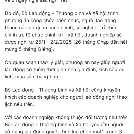
và 2 ngày nghỉ sau nghỉ Tết.
Photo
Infographic
Do đó, Bộ Lao động - Thương binh và Xã hội trình
phương án công chức, viên chức, người lao động
Video
Shorts video
thuộc các cơ quan hành chính, sự nghiệp, tổ chức
chính trị, tổ chức chính trị - xã hội, doanh nghiệp sẽ
được nghỉ từ 25/1 - 2/2/2025 (26 tháng Chạp đến hết
VTV Money
VTV Thể thao
mùng 5 tháng Giêng).
VTV Sức khoẻ
Bất động sản
Cơ quan soạn thảo lý giải, phương án này giúp người
lao động có thêm thời gian bên gia đình, kích cầu du
lịch, mua sắm hàng hóa.
Thị trường 24h
Tấm lòng Việt
Bộ Lao động - Thương binh và Xã hội cũng khuyến
VTV4
Vươn mình bằng AI
khích các doanh nghiệp cho người lao động nghỉ theo
lịch nêu trên.
VTV9
VTV8
Với các doanh nghiệp không thuộc đối tượng nêu trên,
Bộ Lao động - Thương binh và Xã hội yêu cầu người
Liên hệ tòa soạn
English
sử dụng lao động quyết định lựa chọn một1 trong 3