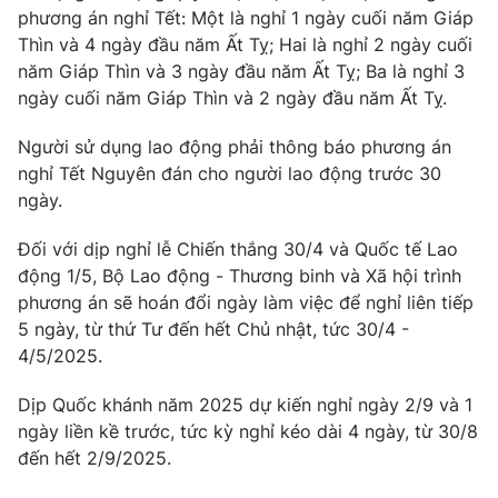
phương án nghỉ Tết: Một là nghỉ 1 ngày cuối năm Giáp
Thìn và 4 ngày đầu năm Ất Tỵ; Hai là nghỉ 2 ngày cuối
năm Giáp Thìn và 3 ngày đầu năm Ất Tỵ; Ba là nghỉ 3
ngày cuối năm Giáp Thìn và 2 ngày đầu năm Ất Tỵ.
THỜI BÁO VTV
Người sử dụng lao động phải thông báo phương án
nghỉ Tết Nguyên đán cho người lao động trước 30
ngày.
Theo dõi báo trên
Đối với dịp nghỉ lễ Chiến thắng 30/4 và Quốc tế Lao
động 1/5, Bộ Lao động - Thương binh và Xã hội trình
Cơ quan chủ quản:
Đài Truyền hình Việt Nam
phương án sẽ hoán đổi ngày làm việc để nghỉ liên tiếp
Cơ quan báo chí:
Thời báo VTV
5 ngày, từ thứ Tư đến hết Chủ nhật, tức 30/4 -
Giấy phép hoạt động báo in và báo điện tử số 483/GP-BTTTT
4/5/2025.
cấp ngày 29/12/2023
Tổng Biên tập:
Vũ Thanh Thủy
Dịp Quốc khánh năm 2025 dự kiến nghỉ ngày 2/9 và 1
Phó Tổng Biên tập:
Nguyễn Thị Mỹ Hạnh, Phạm Quốc Thắng,
ngày liền kề trước, tức kỳ nghỉ kéo dài 4 ngày, từ 30/8
Nguyễn Trọng Ninh
đến hết 2/9/2025.
Tổng đài VTV:
024.38 355 931 - 024.38 355 932