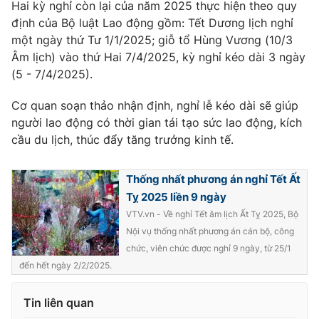
Hai kỳ nghỉ còn lại của năm 2025 thực hiện theo quy
Ðiện thoại Thời báo VTV:
024.66 897 897
định của Bộ luật Lao động gồm: Tết Dương lịch nghỉ
Email:
toasoan@vtv.vn
một ngày thứ Tư 1/1/2025; giỗ tổ Hùng Vương (10/3
Liên hệ quảng cáo:
024-7300.7108
Âm lịch) vào thứ Hai 7/4/2025, kỳ nghỉ kéo dài 3 ngày
(5 - 7/4/2025).
Cơ quan soạn thảo nhận định, nghỉ lễ kéo dài sẽ giúp
người lao động có thời gian tái tạo sức lao động, kích
cầu du lịch, thúc đẩy tăng trưởng kinh tế.
Thống nhất phương án nghỉ Tết Ất
Tỵ 2025 liền 9 ngày
VTV.vn - Về nghỉ Tết âm lịch Ất Tỵ 2025, Bộ
Nội vụ thống nhất phương án cán bộ, công
® Cấm sao chép dưới mọi hình thức nếu không có sự chấp
chức, viên chức được nghỉ 9 ngày, từ 25/1
thuận bằng văn bản. Ghi rõ nguồn VTV.vn khi phát hành lại
đến hết ngày 2/2/2025.
thông tin từ website này.
Tin liên quan