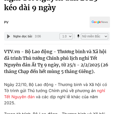
Chính trị
kéo dài 9 ngày
Truyền hình
Văn hóa - Giải trí
Xã hội
Y tế
PV
Đời sống
Pháp luật
Công nghệ
Nghe đọc bài
3:06
Giáo dục
Y tế
VTV.vn - Bộ Lao động - Thương binh và Xã hội
đã trình Thủ tướng Chính phủ lịch nghỉ Tết
Thế giới
Nguyên đán Ất Tỵ 9 ngày, từ 25/1 - 2/2/2025 (26
Tin tức
tháng Chạp đến hết mùng 5 tháng Giêng).
Kinh tế
Thế giới đó đây
Ngày 22/10, Bộ Lao động - Thương binh và Xã hội có
Tài chính
Dữ liệu và đời sống
Tờ trình gửi Thủ tướng Chính phủ về phương án
nghỉ
Câu chuyện quốc tế
Thị trường
Tết Nguyên đán
và các dịp nghỉ lễ khác của năm
2025.
Truyền hình
Góc doanh nghiệp