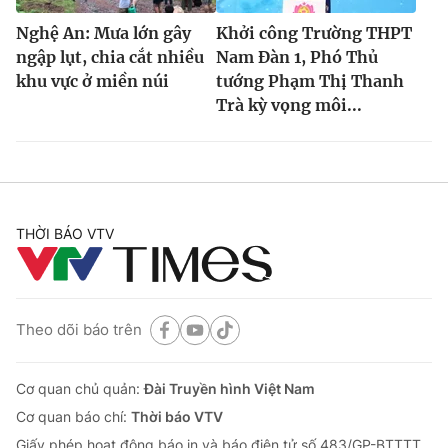
Nghệ An: Mưa lớn gây
Khởi công Trường THPT
ngập lụt, chia cắt nhiều
Nam Đàn 1, Phó Thủ
khu vực ở miền núi
tướng Phạm Thị Thanh
Trà kỳ vọng môi...
THỜI BÁO VTV
Theo dõi báo trên
Cơ quan chủ quản:
Đài Truyền hình Việt Nam
Cơ quan báo chí:
Thời báo VTV
Giấy phép hoạt động báo in và báo điện tử số 483/GP-BTTTT