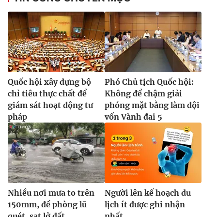
Ðiện thoại Thời báo VTV:
024.66 897 897
Email:
toasoan@vtv.vn
Liên hệ quảng cáo:
024-7300.7108
Quốc hội xây dựng bộ
Phó Chủ tịch Quốc hội:
chỉ tiêu thực chất để
Không để chậm giải
giám sát hoạt động tư
phóng mặt bằng làm đội
pháp
vốn Vành đai 5
® Cấm sao chép dưới mọi hình thức nếu không có sự chấp
thuận bằng văn bản. Ghi rõ nguồn VTV.vn khi phát hành lại
thông tin từ website này.
Nhiều nơi mưa to trên
Người lên kế hoạch du
150mm, đề phòng lũ
lịch ít được ghi nhận
quét, sạt lở đất
nhất