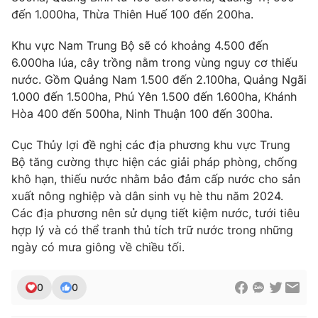
đến 1.000ha, Thừa Thiên Huế 100 đến 200ha.
Photo
Infographic
Khu vực Nam Trung Bộ sẽ có khoảng 4.500 đến
6.000ha lúa, cây trồng nằm trong vùng nguy cơ thiếu
Video
Shorts video
nước. Gồm Quảng Nam 1.500 đến 2.100ha, Quảng Ngãi
1.000 đến 1.500ha, Phú Yên 1.500 đến 1.600ha, Khánh
VTV Money
VTV Thể thao
Hòa 400 đến 500ha, Ninh Thuận 100 đến 300ha.
Cục Thủy lợi đề nghị các địa phương khu vực Trung
VTV Sức khoẻ
Bất động sản
Bộ tăng cường thực hiện các giải pháp phòng, chống
khô hạn, thiếu nước nhằm bảo đảm cấp nước cho sản
Thị trường 24h
Tấm lòng Việt
xuất nông nghiệp và dân sinh vụ hè thu năm 2024.
Các địa phương nên sử dụng tiết kiệm nước, tưới tiêu
VTV4
Vươn mình bằng AI
hợp lý và có thể tranh thủ tích trữ nước trong những
ngày có mưa giông về chiều tối.
VTV9
VTV8
0
0
Liên hệ tòa soạn
English