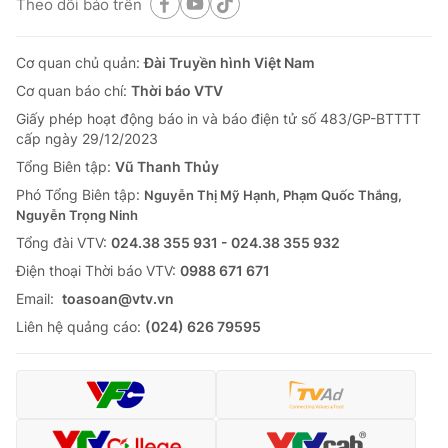
Theo dõi báo trên
Cơ quan chủ quản:
Đài Truyền hình Việt Nam
Cơ quan báo chí:
Thời báo VTV
Giấy phép hoạt động báo in và báo điện tử số 483/GP-BTTTT
cấp ngày 29/12/2023
Tổng Biên tập:
Vũ Thanh Thủy
Phó Tổng Biên tập:
Nguyễn Thị Mỹ Hạnh, Phạm Quốc Thắng,
Nguyễn Trọng Ninh
Tổng đài VTV:
024.38 355 931 - 024.38 355 932
Ðiện thoại Thời báo VTV:
0988 671 671
Email:
toasoan@vtv.vn
Liên hệ quảng cáo:
(024) 626 79595