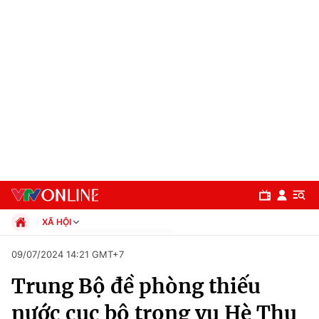
XÃ HỘI
Chính trị
09/07/2024 14:21 GMT+7
Xã hội
Trung Bộ đề phòng thiếu
Pháp luật
Chuyên mục
Kinh tế
nước cục bộ trong vụ Hè Thu
Thể thao