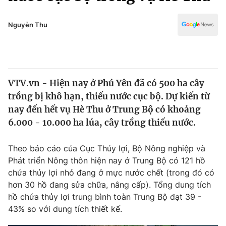
Chính trị
Truyền hình
Văn hóa - Giải trí
Nguyễn Thu
Xã hội
Y tế
Đời sống
Pháp luật
Công nghệ
Giáo dục
VTV.vn - Hiện nay ở Phú Yên đã có 500 ha cây
Y tế
trồng bị khô hạn, thiếu nước cục bộ. Dự kiến từ
nay đến hết vụ Hè Thu ở Trung Bộ có khoảng
Thế giới
6.000 - 10.000 ha lúa, cây trồng thiếu nước.
Tin tức
Theo báo cáo của Cục Thủy lợi, Bộ Nông nghiệp và
Kinh tế
Phát triển Nông thôn hiện nay ở Trung Bộ có 121 hồ
Thế giới đó đây
Tài chính
chứa thủy lợi nhỏ đang ở mực nước chết (trong đó có
Dữ liệu và đời sống
Câu chuyện quốc tế
hơn 30 hồ đang sửa chữa, nâng cấp). Tổng dung tích
Thị trường
hồ chứa thủy lợi trung bình toàn Trung Bộ đạt 39 -
Truyền hình
43% so với dung tích thiết kế.
Góc doanh nghiệp