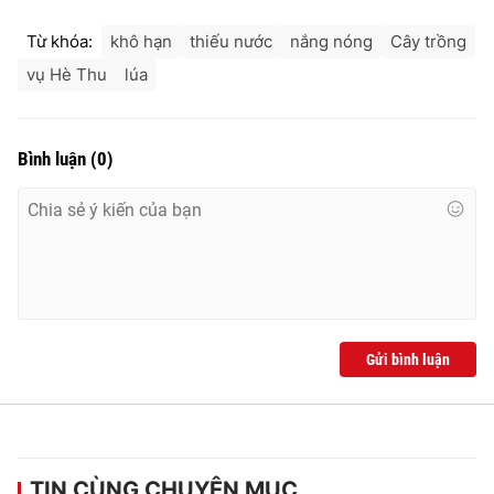
Từ khóa:
khô hạn
thiếu nước
nắng nóng
Cây trồng
vụ Hè Thu
lúa
THỜI BÁO VTV
Bình luận
(
0
)
Theo dõi báo trên
Cơ quan chủ quản:
Đài Truyền hình Việt Nam
Cơ quan báo chí:
Thời báo VTV
Giấy phép hoạt động báo in và báo điện tử số 483/GP-BTTTT
cấp ngày 29/12/2023
Gửi bình luận
Tổng Biên tập:
Vũ Thanh Thủy
Phó Tổng Biên tập:
Nguyễn Thị Mỹ Hạnh, Phạm Quốc Thắng,
Nguyễn Trọng Ninh
Tổng đài VTV:
024.38 355 931 - 024.38 355 932
TIN CÙNG CHUYÊN MỤC