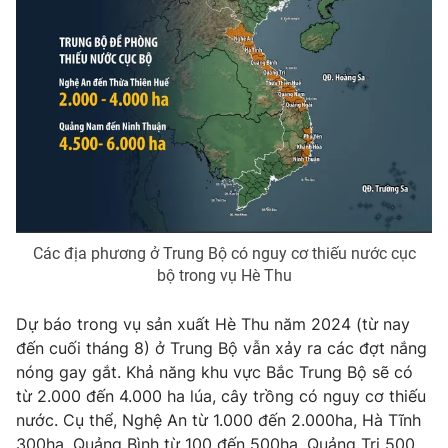
Phim VTV
Giải trí
Hậu trường
Điện ảnh
Đời sống
Nhân vật
Âm nhạc
Du lịch
Khán giả
Giáo dục
Sao
Làm đẹp
Giải sao mai
Tuyển sinh
Công nghệ
Chất lượng cuộc sống
Học trực tuyến
Hitech Công nghệ tương lai
Giao lưu trực tuyến
Các địa phương ở Trung Bộ có nguy cơ thiếu nước cục
bộ trong vụ Hè Thu
Sản phẩm
Lịch phát sóng
Thị trường
Dự báo trong vụ sản xuất Hè Thu năm 2024 (từ nay
đến cuối tháng 8) ở Trung Bộ vẫn xảy ra các đợt nắng
Tư vấn
nóng gay gắt. Khả năng khu vực Bắc Trung Bộ sẽ có
Chuyên mục khác
từ 2.000 đến 4.000 ha lúa, cây trồng có nguy cơ thiếu
nước. Cụ thể, Nghệ An từ 1.000 đến 2.000ha, Hà Tĩnh
Emagazine
Podcast
300ha, Quảng Bình từ 100 đến 500ha, Quảng Trị 500