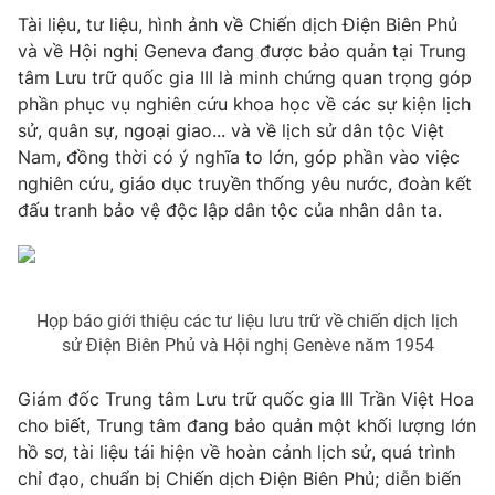
Phim VTV
Giải trí
Tài liệu, tư liệu, hình ảnh về Chiến dịch Điện Biên Phủ
Hậu trường
và về Hội nghị Geneva đang được bảo quản tại Trung
Điện ảnh
tâm Lưu trữ quốc gia III là minh chứng quan trọng góp
Đời sống
Nhân vật
phần phục vụ nghiên cứu khoa học về các sự kiện lịch
Âm nhạc
sử, quân sự, ngoại giao... và về lịch sử dân tộc Việt
Du lịch
Khán giả
Giáo dục
Nam, đồng thời có ý nghĩa to lớn, góp phần vào việc
Sao
Làm đẹp
Giải sao mai
nghiên cứu, giáo dục truyền thống yêu nước, đoàn kết
Tuyển sinh
đấu tranh bảo vệ độc lập dân tộc của nhân dân ta.
Công nghệ
Chất lượng cuộc sống
Học trực tuyến
Hitech Công nghệ tương lai
Giao lưu trực tuyến
Sản phẩm
Họp báo giới thiệu các tư liệu lưu trữ về chiến dịch lịch
Lịch phát sóng
sử Điện Biên Phủ và Hội nghị Genève năm 1954
Thị trường
Tư vấn
Giám đốc Trung tâm Lưu trữ quốc gia III Trần Việt Hoa
cho biết, Trung tâm đang bảo quản một khối lượng lớn
Chuyên mục khác
hồ sơ, tài liệu tái hiện về hoàn cảnh lịch sử, quá trình
Emagazine
Podcast
chỉ đạo, chuẩn bị Chiến dịch Điện Biên Phủ; diễn biến