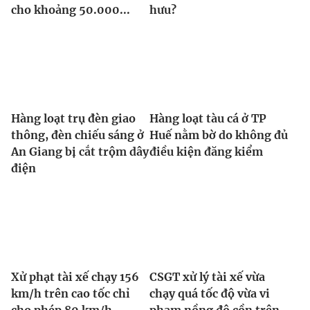
cho khoảng 50.000...
hưu?
Hàng loạt trụ đèn giao
Hàng loạt tàu cá ở TP
thông, đèn chiếu sáng ở
Huế nằm bờ do không đủ
An Giang bị cắt trộm dây
điều kiện đăng kiểm
điện
Xử phạt tài xế chạy 156
CSGT xử lý tài xế vừa
km/h trên cao tốc chỉ
chạy quá tốc độ vừa vi
cho phép 80 km/h
phạm nồng độ cồn trên