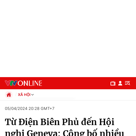
XÃ HỘI
Chính trị
05/04/2024 20:28 GMT+7
Xã hội
Từ Điện Biên Phủ đến Hội
Pháp luật
Chuyên mục
Kinh tế
nghị Geneva: Công bố nhiều
Thể thao