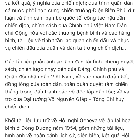
và kết quả, ý nghĩa của chiến dịch; quá trình quân dân
Photo
Infographic
cả nước phối hợp cùng chiến trường Điện Biên Phủ; dư
luận và tình cảm bạn bè quốc tế; công tác hậu cần
chiến dịch; chính sách của Chính phủ Việt Nam Dân
Video
Shorts video
chủ Cộng hòa với các thương bệnh binh và các hàng
binh; tài liệu về tinh thần lạc quan chiến đấu và phục
VTV Money
VTV Thể thao
vụ chiến đấu của quân và dân ta trong chiến dịch…
Các tài liệu phản ánh sự lãnh đạo tài tình, những quyết
VTV Sức khoẻ
Bất động sản
sách, chiến lược nhạy bén của Đảng, Chính phủ và
Quân đội nhân dân Việt Nam, về sức mạnh đoàn kết,
Thị trường 24h
Tấm lòng Việt
đồng lòng của toàn dân, toàn quân quyết tâm chiến
thắng trong đấu tranh bảo vệ độc lập dân tộc; về vai
trò của Đại tướng Võ Nguyên Giáp – Tổng Chỉ huy
VTV4
Vươn mình bằng AI
chiến dịch…
VTV9
VTV8
Khối tài liệu lưu trữ về Hội nghị Geneva về lập lại hòa
bình ở Đông Dương năm 1954, gồm những tài liệu,
hình ảnh về hoàn cảnh lịch sử, diễn biến, kết quả Hội
Liên hệ tòa soạn
English