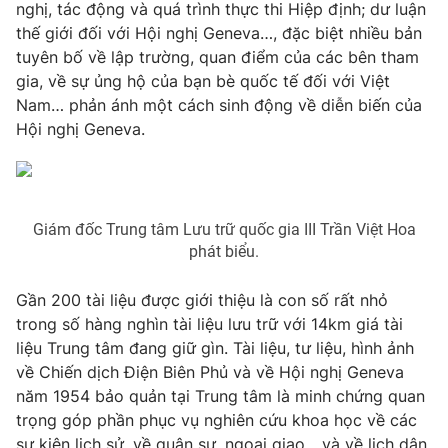
nghị, tác động và quá trình thực thi Hiệp định; dư luận
thế giới đối với Hội nghị Geneva…, đặc biệt nhiều bản
tuyên bố về lập trường, quan điểm của các bên tham
gia, về sự ủng hộ của bạn bè quốc tế đối với Việt
THỜI BÁO VTV
Nam… phản ánh một cách sinh động về diễn biến của
Hội nghị Geneva.
Theo dõi báo trên
Cơ quan chủ quản:
Đài Truyền hình Việt Nam
Giám đốc Trung tâm Lưu trữ quốc gia III Trần Việt Hoa
Cơ quan báo chí:
Thời báo VTV
phát biểu.
Giấy phép hoạt động báo in và báo điện tử số 483/GP-BTTTT
cấp ngày 29/12/2023
Gần 200 tài liệu được giới thiệu là con số rất nhỏ
Tổng Biên tập:
Vũ Thanh Thủy
trong số hàng nghìn tài liệu lưu trữ với 14km giá tài
Phó Tổng Biên tập:
liệu Trung tâm đang giữ gìn. Tài liệu, tư liệu, hình ảnh
Nguyễn Thị Mỹ Hạnh, Phạm Quốc Thắng,
Nguyễn Trọng Ninh
về Chiến dịch Điện Biên Phủ và về Hội nghị Geneva
Tổng đài VTV:
024.38 355 931 - 024.38 355 932
năm 1954 bảo quản tại Trung tâm là minh chứng quan
trọng góp phần phục vụ nghiên cứu khoa học về các
Ðiện thoại Thời báo VTV:
024.66 897 897
sự kiện lịch sử, về quân sự, ngoại giao... và về lịch dân