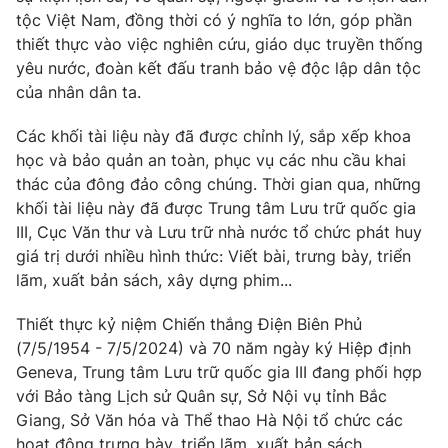
Email:
toasoan@vtv.vn
tộc Việt Nam, đồng thời có ý nghĩa to lớn, góp phần
Liên hệ quảng cáo:
024-7300.7108
thiết thực vào việc nghiên cứu, giáo dục truyền thống
yêu nước, đoàn kết đấu tranh bảo vệ độc lập dân tộc
của nhân dân ta.
Các khối tài liệu này đã được chỉnh lý, sắp xếp khoa
học và bảo quản an toàn, phục vụ các nhu cầu khai
thác của đông đảo công chúng. Thời gian qua, những
khối tài liệu này đã được Trung tâm Lưu trữ quốc gia
III, Cục Văn thư và Lưu trữ nhà nước tổ chức phát huy
giá trị dưới nhiều hình thức: Viết bài, trưng bày, triển
lãm, xuất bản sách, xây dựng phim...
® Cấm sao chép dưới mọi hình thức nếu không có sự chấp
Thiết thực kỷ niệm Chiến thắng Điện Biên Phủ
thuận bằng văn bản. Ghi rõ nguồn VTV.vn khi phát hành lại
(7/5/1954 - 7/5/2024) và 70 năm ngày ký Hiệp định
thông tin từ website này.
Geneva, Trung tâm Lưu trữ quốc gia III đang phối hợp
với Bảo tàng Lịch sử Quân sự, Sở Nội vụ tỉnh Bắc
Giang, Sở Văn hóa và Thể thao Hà Nội tổ chức các
hoạt động trưng bày, triển lãm, xuất bản sách.