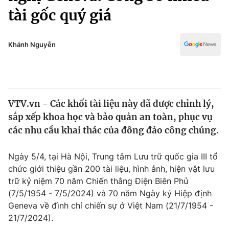
Chính trị
tài gốc quý giá
Truyền hình
Văn hóa - Giải trí
Xã hội
Y tế
Khánh Nguyễn
Đời sống
Pháp luật
Công nghệ
Giáo dục
Y tế
VTV.vn - Các khối tài liệu này đã được chỉnh lý,
sắp xếp khoa học và bảo quản an toàn, phục vụ
Thế giới
các nhu cầu khai thác của đông đảo công chúng.
Tin tức
Kinh tế
Ngày 5/4, tại Hà Nội, Trung tâm Lưu trữ quốc gia III tổ
Thế giới đó đây
chức giới thiệu gần 200 tài liệu, hình ảnh, hiện vật lưu
Tài chính
Dữ liệu và đời sống
trữ kỷ niệm 70 năm Chiến thắng Điện Biên Phủ
Câu chuyện quốc tế
Thị trường
(7/5/1954 - 7/5/2024) và 70 năm Ngày ký Hiệp định
Geneva về đình chỉ chiến sự ở Việt Nam (21/7/1954 -
Truyền hình
Góc doanh nghiệp
21/7/2024).