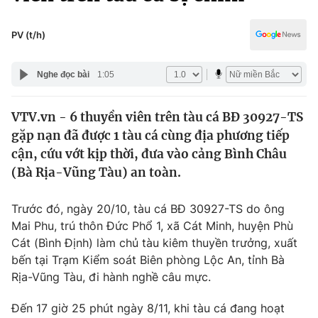
Chính trị
Truyền hình
Văn hóa - Giải trí
PV (t/h)
Xã hội
Y tế
Đời sống
Nghe đọc bài
1:05
Pháp luật
Công nghệ
Giáo dục
VTV.vn - 6 thuyền viên trên tàu cá BĐ 30927-TS
Y tế
gặp nạn đã được 1 tàu cá cùng địa phương tiếp
cận, cứu vớt kịp thời, đưa vào cảng Bình Châu
Thế giới
(Bà Rịa-Vũng Tàu) an toàn.
Tin tức
Trước đó, ngày 20/10, tàu cá BĐ 30927-TS do ông
Kinh tế
Mai Phu, trú thôn Đức Phổ 1, xã Cát Minh, huyện Phù
Thế giới đó đây
Tài chính
Cát (Bình Định) làm chủ tàu kiêm thuyền trưởng, xuất
Dữ liệu và đời sống
Câu chuyện quốc tế
bến tại Trạm Kiểm soát Biên phòng Lộc An, tỉnh Bà
Thị trường
Rịa-Vũng Tàu, đi hành nghề câu mực.
Truyền hình
Góc doanh nghiệp
Đến 17 giờ 25 phút ngày 8/11, khi tàu cá đang hoạt