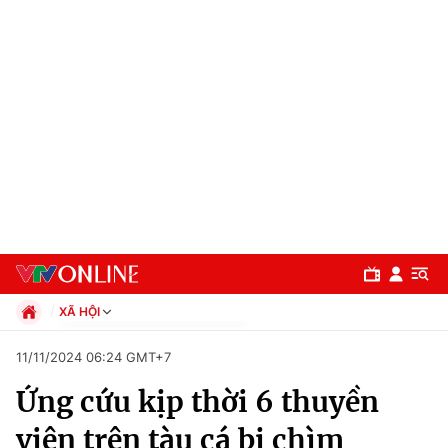
XÃ HỘI
Chính trị
11/11/2024 06:24 GMT+7
Xã hội
Ứng cứu kịp thời 6 thuyền
Pháp luật
Chuyên mục
Kinh tế
viên trên tàu cá bị chìm
Thể thao