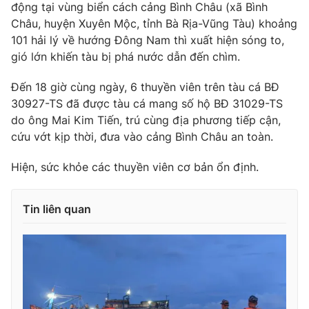
Phim VTV
động tại vùng biển cách cảng Bình Châu (xã Bình
Giải trí
Châu, huyện Xuyên Mộc, tỉnh Bà Rịa-Vũng Tàu) khoảng
Hậu trường
101 hải lý về hướng Đông Nam thì xuất hiện sóng to,
Điện ảnh
Đời sống
gió lớn khiến tàu bị phá nước dẫn đến chìm.
Nhân vật
Âm nhạc
Du lịch
Khán giả
Đến 18 giờ cùng ngày, 6 thuyền viên trên tàu cá BĐ
Giáo dục
Sao
30927-TS đã được tàu cá mang số hộ BĐ 31029-TS
Làm đẹp
Giải sao mai
do ông Mai Kim Tiến, trú cùng địa phương tiếp cận,
Tuyển sinh
Công nghệ
cứu vớt kịp thời, đưa vào cảng Bình Châu an toàn.
Chất lượng cuộc sống
Học trực tuyến
Hitech Công nghệ tương lai
Hiện, sức khỏe các thuyền viên cơ bản ổn định.
Giao lưu trực tuyến
Sản phẩm
Tin liên quan
Lịch phát sóng
Thị trường
Tư vấn
Chuyên mục khác
Emagazine
Podcast