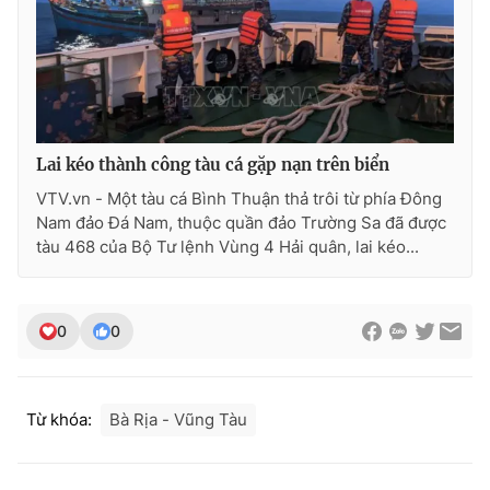
Photo
Infographic
Video
Shorts video
VTV Money
VTV Thể thao
Lai kéo thành công tàu cá gặp nạn trên biển
VTV.vn - Một tàu cá Bình Thuận thả trôi từ phía Đông
Nam đảo Đá Nam, thuộc quần đảo Trường Sa đã được
VTV Sức khoẻ
Bất động sản
tàu 468 của Bộ Tư lệnh Vùng 4 Hải quân, lai kéo...
Thị trường 24h
Tấm lòng Việt
0
0
VTV4
Vươn mình bằng AI
VTV9
VTV8
Từ khóa:
Bà Rịa - Vũng Tàu
Liên hệ tòa soạn
English