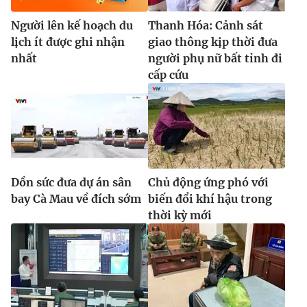
Ðiện thoại Thời báo VTV:
024.66 897 897
Người lên kế hoạch du
Thanh Hóa: Cảnh sát
Email:
toasoan@vtv.vn
lịch ít được ghi nhận
giao thông kịp thời đưa
Liên hệ quảng cáo:
024-7300.7108
nhất
người phụ nữ bất tỉnh đi
cấp cứu
Dồn sức đưa dự án sân
Chủ động ứng phó với
bay Cà Mau về đích sớm
biến đổi khí hậu trong
thời kỳ mới
® Cấm sao chép dưới mọi hình thức nếu không có sự chấp
thuận bằng văn bản. Ghi rõ nguồn VTV.vn khi phát hành lại
thông tin từ website này.