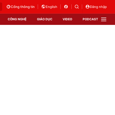
Cổng thông tin
English
Đăng nhập
CÔNG NGHỆ
GIÁO DỤC
VIDEO
PODCAST
VTV Money
VTV Thể thao
VTV Sức khoẻ
Bất động sản
Thị trường 24h
Tấm lòng Việt
Vươn mình bằng AI
VTV4
VTV8
VTV9
Lịch phát sóng
Giao lưu trực tuyến
Sự kiện