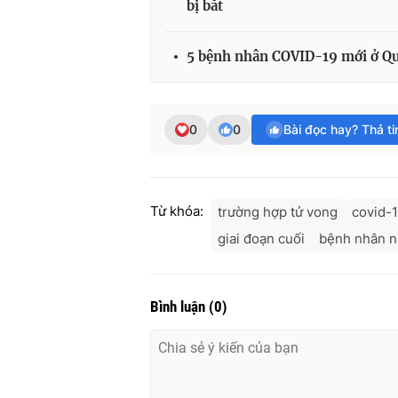
bị bắt
5 bệnh nhân COVID-19 mới ở Qu
0
0
Bài đọc hay? Thả t
Từ khóa:
trường hợp tử vong
covid-
giai đoạn cuối
bệnh nhân 
Bình luận
(
0
)