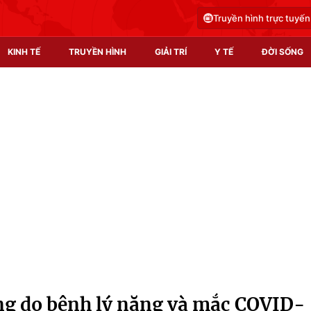
Truyền hình trực tuyến
KINH TẾ
TRUYỀN HÌNH
GIẢI TRÍ
Y TẾ
ĐỜI SỐNG
Pháp luật
Y tế
Truyền hình
Multimedia
Phim VTV
Video
Hậu trường
Shorts video
Nhân vật
Podcast
Khán giả
EMagazine
Giải sao mai
Photo
ong do bệnh lý nặng và mắc COVID-
Infographic