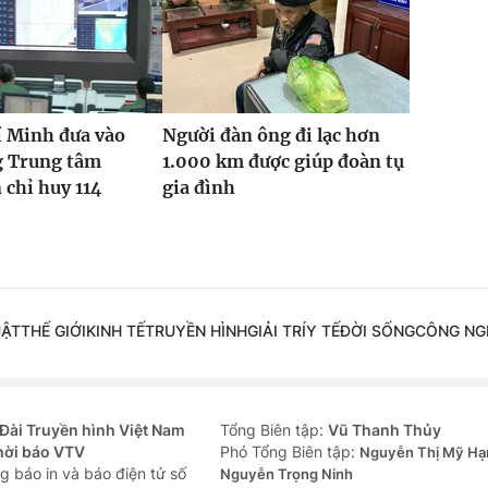
í Minh đưa vào
Người đàn ông đi lạc hơn
g Trung tâm
1.000 km được giúp đoàn tụ
 chỉ huy 114
gia đình
UẬT
THẾ GIỚI
KINH TẾ
TRUYỀN HÌNH
GIẢI TRÍ
Y TẾ
ĐỜI SỐNG
CÔNG NG
Đài Truyền hình Việt Nam
Tổng Biên tập:
Vũ Thanh Thủy
hời báo VTV
Phó Tổng Biên tập:
Nguyễn Thị Mỹ Hạ
g báo in và báo điện tử số
Nguyễn Trọng Ninh