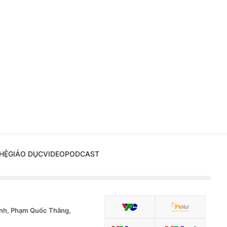
HỆ
GIÁO DỤC
VIDEO
PODCAST
nh, Phạm Quốc Thắng,