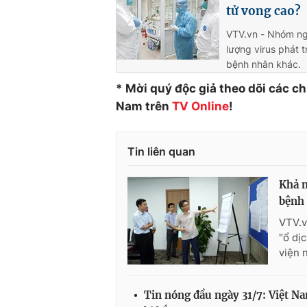
tử vong cao?
VTV.vn - Nhóm ng
lượng virus phát 
bệnh nhân khác.
* Mời quý độc giả theo dõi các c
Nam trên
TV Online
!
Tin liên quan
Khả n
bệnh 
VTV.v
"ổ dị
viện 
Tin nóng đầu ngày 31/7: Việt N