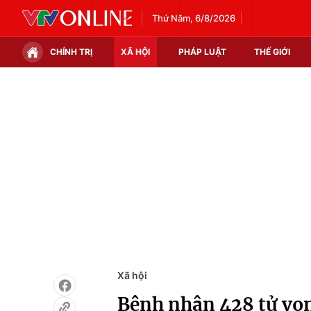
Thứ Năm, 6/8/2026
CHÍNH TRỊ
XÃ HỘI
PHÁP LUẬT
THẾ GIỚI
Chính trị
Xã hội
Thế giới
Kinh tế
Tin tức
Tài chính
Thế giới đó đây
Thị trường
Câu chuyện quốc tế
Góc doanh nghiệp
Dữ liệu và đời sống
Xã hội
Bệnh nhân 428 tử v