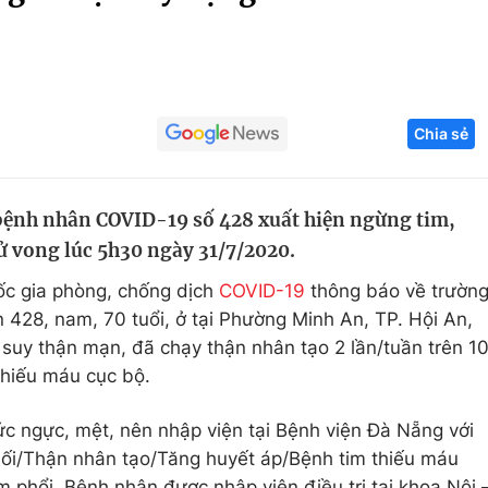
Góc ảnh
Giáo dục
Công nghệ
Chia sẻ
Tuyển sinh
Hitech Công ng
Học trực tuyến
Sản phẩm
̣̂nh nhân COVID-19 số 428 xuất hiện ngừng tim,
g
Thị trường
ã tử vong lúc 5h30 ngày 31/7/2020.
Tư vấn
ốc gia phòng, chống dịch
COVID-19
thông báo về trườn
n 428, nam, 70 tuổi, ở tại Phường Minh An, TP. Hội An,
suy thận mạn, đã chạy thận nhân tạo 2 lần/tuần trên 1
ếu máu cục bộ.
́c ngực, mệt, nên nhập viện tại Bệnh viện Đà Nẵng với
 cuối/Thận nhân tạo/Tăng huyết áp/Bệnh tim thiếu máu
. Bệnh nhân được nhập viện điều trị tại khoa Nội 