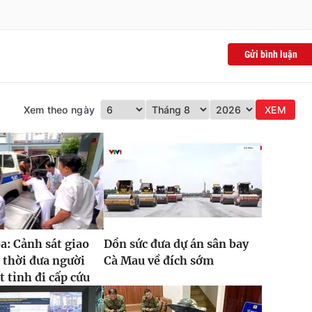
Gửi bình luận
Xem theo ngày
XEM
: Cảnh sát giao
Dồn sức đưa dự án sân bay
 thời đưa người
Cà Mau về đích sớm
t tỉnh đi cấp cứu