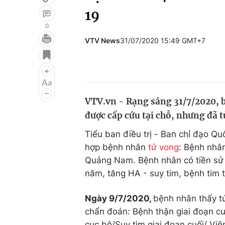
19
0
VTV News
31/07/2020 15:49 GMT+7
Giải trí
Đời sống
Điện ảnh
Du lịch
Âm nhạc
Làm đẹp
VTV.vn - Rạng sáng 31/7/2020, be
Sao
Chất lượng cuộc sốn
được cấp cứu tại chỗ, nhưng đ
Tiểu ban điều trị - Ban chỉ đạo Qu
hợp bệnh nhân
tử vong
: Bệnh nhâ
Quảng Nam. Bệnh nhân có tiền sử 
năm, tăng HA - suy tim, bệnh tim thi
Ngày 9/7/2020,
bệnh nhân thấy tư
chẩn đoán: Bệnh thận giai đoạn
cục bộ/Suy tim giai đoạn cuối/ Viêm phổi