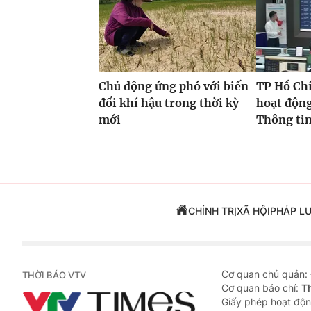
Chủ động ứng phó với biến
TP Hồ Ch
đổi khí hậu trong thời kỳ
hoạt độn
mới
Thông tin
CHÍNH TRỊ
XÃ HỘI
PHÁP L
Cơ quan chủ quản:
THỜI BÁO VTV
Cơ quan báo chí:
T
Giấy phép hoạt độn