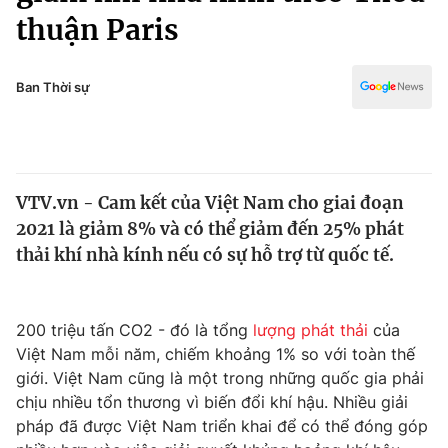
Chính trị
thuận Paris
Truyền hình
Văn hóa - Giải trí
Xã hội
Y tế
Ban Thời sự
Đời sống
Pháp luật
Công nghệ
Giáo dục
Y tế
VTV.vn - Cam kết của Việt Nam cho giai đoạn
2021 là giảm 8% và có thể giảm đến 25% phát
Thế giới
thải khí nhà kính nếu có sự hỗ trợ từ quốc tế.
Tin tức
Kinh tế
Thế giới đó đây
200 triệu tấn CO2 - đó là tổng
lượng phát thải
của
Tài chính
Dữ liệu và đời sống
Việt Nam mỗi năm, chiếm khoảng 1% so với toàn thế
Câu chuyện quốc tế
Thị trường
giới. Việt Nam cũng là một trong những quốc gia phải
chịu nhiều tổn thương vì biến đổi khí hậu. Nhiều giải
Truyền hình
Góc doanh nghiệp
pháp đã được Việt Nam triển khai để có thể đóng góp