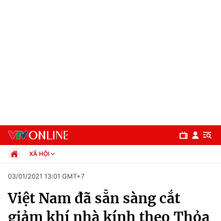
XÃ HỘI
Chính trị
03/01/2021 13:01 GMT+7
Xã hội
Việt Nam đã sẵn sàng cắt
Pháp luật
Chuyên mục
Kinh tế
giảm khí nhà kính theo Thỏa
Thể thao