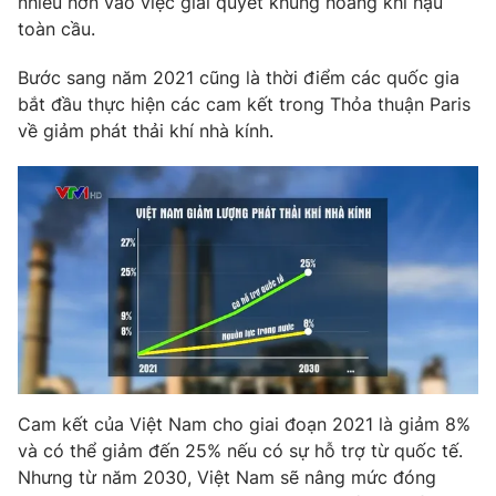
nhiều hơn vào việc giải quyết khủng hoảng khí hậu
Phim VTV
Giải trí
toàn cầu.
Hậu trường
Điện ảnh
Bước sang năm 2021 cũng là thời điểm các quốc gia
Đời sống
Nhân vật
bắt đầu thực hiện các cam kết trong Thỏa thuận Paris
Âm nhạc
về giảm phát thải khí nhà kính.
Du lịch
Khán giả
Giáo dục
Sao
Làm đẹp
Giải sao mai
Tuyển sinh
Công nghệ
Chất lượng cuộc sống
Học trực tuyến
Hitech Công nghệ tương lai
Giao lưu trực tuyến
Sản phẩm
Lịch phát sóng
Thị trường
Tư vấn
Cam kết của Việt Nam cho giai đoạn 2021 là giảm 8%
Chuyên mục khác
và có thể giảm đến 25% nếu có sự hỗ trợ từ quốc tế.
Emagazine
Podcast
Nhưng từ năm 2030, Việt Nam sẽ nâng mức đóng