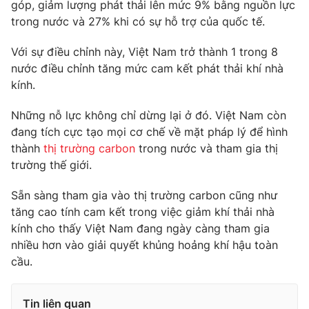
góp, giảm lượng phát thải lên mức 9% bằng nguồn lực
trong nước và 27% khi có sự hỗ trợ của quốc tế.
Photo
Infographic
Với sự điều chỉnh này, Việt Nam trở thành 1 trong 8
Video
Shorts video
nước điều chỉnh tăng mức cam kết phát thải khí nhà
kính.
VTV Money
VTV Thể thao
Những nỗ lực không chỉ dừng lại ở đó. Việt Nam còn
đang tích cực tạo mọi cơ chế về mặt pháp lý để hình
VTV Sức khoẻ
Bất động sản
thành
thị trường carbon
trong nước và tham gia thị
trường thế giới.
Thị trường 24h
Tấm lòng Việt
Sẵn sàng tham gia vào thị trường carbon cũng như
tăng cao tính cam kết trong việc giảm khí thải nhà
VTV4
Vươn mình bằng AI
kính cho thấy Việt Nam đang ngày càng tham gia
nhiều hơn vào giải quyết khủng hoảng khí hậu toàn
cầu.
VTV9
VTV8
Liên hệ tòa soạn
English
Tin liên quan