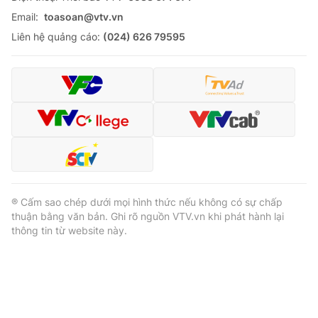
Email:
toasoan@vtv.vn
Liên hệ quảng cáo:
(024) 626 79595
® Cấm sao chép dưới mọi hình thức nếu không có sự chấp
thuận bằng văn bản. Ghi rõ nguồn VTV.vn khi phát hành lại
thông tin từ website này.