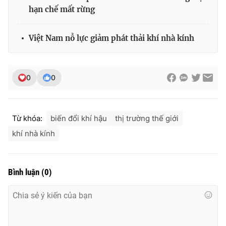
Ðiện thoại Thời báo VTV:
024.66 897 897
hạn chế mất rừng
Email:
toasoan@vtv.vn
Liên hệ quảng cáo:
024-7300.7108
Việt Nam nỗ lực giảm phát thải khí nhà kính
0
0
Từ khóa:
biến đổi khí hậu
thị trường thế giới
khí nhà kính
Bình luận
(
0
)
® Cấm sao chép dưới mọi hình thức nếu không có sự chấp
thuận bằng văn bản. Ghi rõ nguồn VTV.vn khi phát hành lại
thông tin từ website này.