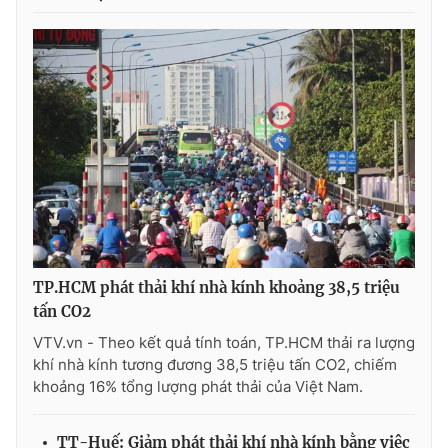
THỜI BÁO VTV
Theo dõi báo trên
Cơ quan chủ quản:
Đài Truyền hình Việt Nam
Cơ quan báo chí:
Thời báo VTV
TP.HCM phát thải khí nhà kính khoảng 38,5 triệu
Giấy phép hoạt động báo in và báo điện tử số 483/GP-BTTTT
tấn CO2
cấp ngày 29/12/2023
VTV.vn - Theo kết quả tính toán, TP.HCM thải ra lượng
Tổng Biên tập:
Vũ Thanh Thủy
khí nhà kính tương đương 38,5 triệu tấn CO2, chiếm
Phó Tổng Biên tập:
Nguyễn Thị Mỹ Hạnh, Phạm Quốc Thắng,
khoảng 16% tổng lượng phát thải của Việt Nam.
Nguyễn Trọng Ninh
Tổng đài VTV:
024.38 355 931 - 024.38 355 932
TT-Huế: Giảm phát thải khí nhà kính bằng việc