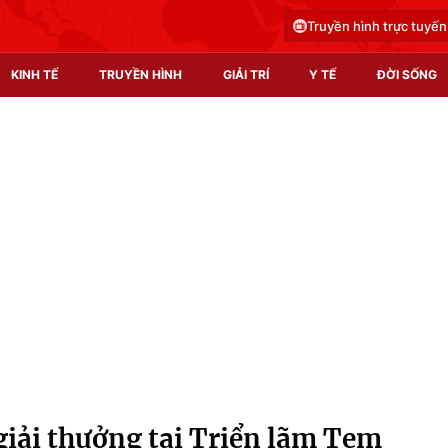
Truyền hình trực tuyến
KINH TẾ
TRUYỀN HÌNH
GIẢI TRÍ
Y TẾ
ĐỜI SỐNG
Pháp luật
Y tế
Truyền hình
Multimedia
Phim VTV
Video
Hậu trường
Shorts video
Nhân vật
Podcast
Khán giả
EMagazine
Giải sao mai
Photo
giải thưởng tại Triển lãm Tem
Infographic