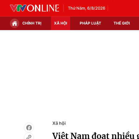
Thứ Năm, 6/8/2026
CHÍNH TRỊ
XÃ HỘI
PHÁP LUẬT
THẾ GIỚI
Chính trị
Xã hội
Thế giới
Kinh tế
Tin tức
Tài chính
Thế giới đó đây
Thị trường
Câu chuyện quốc tế
Góc doanh nghiệp
Dữ liệu và đời sống
Xã hội
Việt Nam đoạt nhiều 