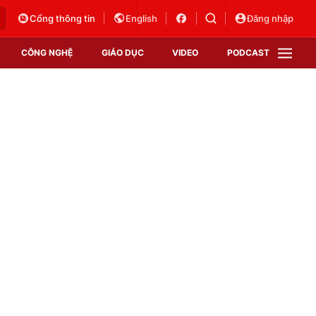
Cổng thông tin
English
Đăng nhập
CÔNG NGHỆ
GIÁO DỤC
VIDEO
PODCAST
VTV Money
VTV Thể thao
VTV Sức khoẻ
Bất động sản
Thị trường 24h
Tấm lòng Việt
Vươn mình bằng AI
VTV4
VTV8
VTV9
Lịch phát sóng
Giao lưu trực tuyến
Sự kiện