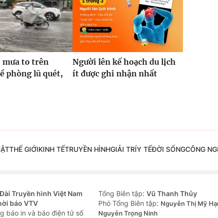
 mưa to trên
Người lên kế hoạch du lịch
 phòng lũ quét,
ít được ghi nhận nhất
UẬT
THẾ GIỚI
KINH TẾ
TRUYỀN HÌNH
GIẢI TRÍ
Y TẾ
ĐỜI SỐNG
CÔNG NG
Đài Truyền hình Việt Nam
Tổng Biên tập:
Vũ Thanh Thủy
hời báo VTV
Phó Tổng Biên tập:
Nguyễn Thị Mỹ Hạ
g báo in và báo điện tử số
Nguyễn Trọng Ninh