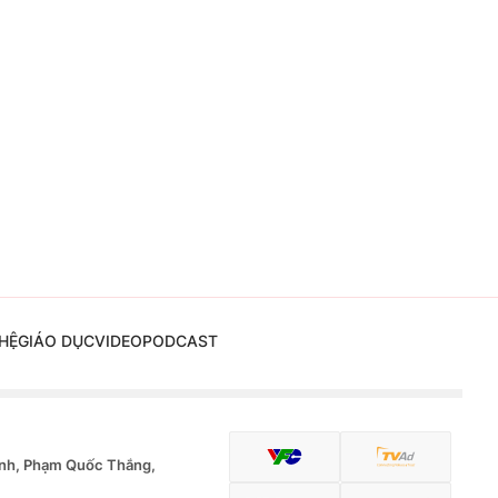
HỆ
GIÁO DỤC
VIDEO
PODCAST
nh, Phạm Quốc Thắng,