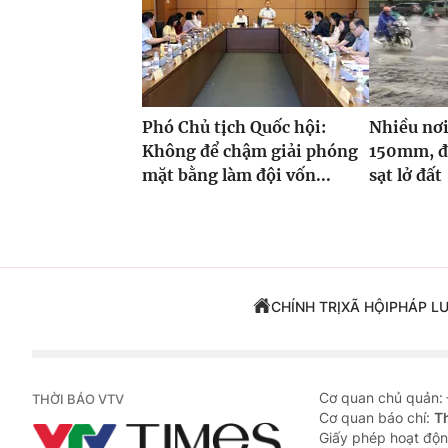
Phó Chủ tịch Quốc hội:
Nhiều nơi
Không để chậm giải phóng
150mm, đề
mặt bằng làm đội vốn...
sạt lở đất
CHÍNH TRỊ
XÃ HỘI
PHÁP L
Cơ quan chủ quản:
THỜI BÁO VTV
Cơ quan báo chí:
T
Giấy phép hoạt độn