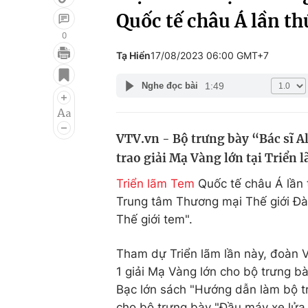
Quốc tế châu Á lần th
0
Tạ Hiển
17/08/2023 06:00 GMT+7
Giải trí
Đời sống
1:49
Nghe đọc bài
Điện ảnh
Du lịch
Âm nhạc
Làm đẹp
VTV.vn - Bộ trưng bày “Bác sĩ 
Sao
Chất lượng cuộc sốn
trao giải Mạ Vàng lớn tại Triển 
Triển lãm Tem
Quốc tế châu Á lần 
Trung tâm Thương mại Thế giới Đài
Thế giới tem".
Tham dự Triển lãm lần này, đoàn 
1 giải Mạ Vàng lớn cho bộ trưng bà
Bạc lớn sách "Hướng dẫn làm bộ tr
cho bộ trưng bày "Đầu máy xe lửa -