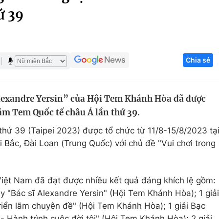
ứ 39
Góc ảnh
Giáo dục
Công nghệ
Chia sẻ
Tuyển sinh
Hitech Công ng
Học trực tuyến
Sản phẩm
Alexandre Yersin” của Hội Tem Khánh Hòa đã được
g
Thị trường
lãm Tem Quốc tế châu Á lần thứ 39.
Tư vấn
thứ 39 (Taipei 2023) được tổ chức từ 11/8-15/8/2023 tạ
 Bắc, Đài Loan (Trung Quốc) với chủ đề "Vui chơi trong
Việt Nam đã đạt được nhiều kết quả đáng khích lệ gồm:
y "Bác sĩ Alexandre Yersin" (Hội Tem Khánh Hòa); 1 giải
iển lãm chuyên đề" (Hội Tem Khánh Hòa); 1 giải Bạc
 Hành trình cuộc đời tôi" (Hội Tem Khánh Hòa); 2 giải