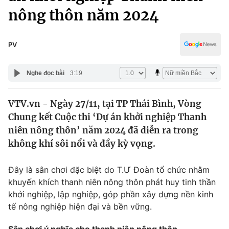
Chính trị
nông thôn năm 2024
Truyền hình
Văn hóa - Giải trí
Xã hội
Y tế
PV
Đời sống
Pháp luật
Công nghệ
Nghe đọc bài
3:19
Giáo dục
Y tế
VTV.vn - Ngày 27/11, tại TP Thái Bình, Vòng
Chung kết Cuộc thi ‘Dự án khởi nghiệp Thanh
Thế giới
niên nông thôn’ năm 2024 đã diễn ra trong
Tin tức
không khí sôi nổi và đầy kỳ vọng.
Kinh tế
Thế giới đó đây
Đây là sân chơi đặc biệt do T.Ư Đoàn tổ chức nhằm
Tài chính
Dữ liệu và đời sống
khuyến khích thanh niên nông thôn phát huy tinh thần
Câu chuyện quốc tế
Thị trường
khởi nghiệp, lập nghiệp, góp phần xây dựng nền kinh
tế nông nghiệp hiện đại và bền vững.
Truyền hình
Góc doanh nghiệp