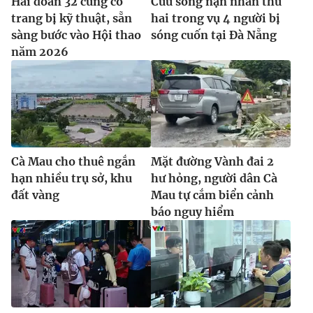
Hải đoàn 32 củng cố
Cứu sống nạn nhân thứ
trang bị kỹ thuật, sẵn
hai trong vụ 4 người bị
sàng bước vào Hội thao
sóng cuốn tại Đà Nẵng
năm 2026
Cà Mau cho thuê ngắn
Mặt đường Vành đai 2
hạn nhiều trụ sở, khu
hư hỏng, người dân Cà
đất vàng
Mau tự cắm biển cảnh
báo nguy hiểm