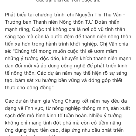
Photo
Infographic
Phát biểu tại chương trình, chị Nguyễn Thị Thu Vân -
Trưởng ban Thanh niên Nông thôn T.Ư Đoàn nhấn
Video
Shorts video
mạnh rằng, Cuộc thi không chỉ là nơi cổ vũ tinh thần
sáng tạo mà còn là bước đệm để thanh niên nông thôn
tiến xa hơn trong hành trình khởi nghiệp. Chị Vân chia
VTV Money
VTV Thể thao
sẻ: "Chúng tôi mong muốn cuộc thi sẽ ươm mầm
những ý tưởng độc đáo, khuyến khích thanh niên mạnh
VTV Sức khoẻ
Bất động sản
dạn đổi mới và áp dụng công nghệ để phát triển kinh
tế nông thôn. Các dự án năm nay thể hiện rõ sự sáng
tạo, bám sát xu hướng bền vững và đóng góp thiết
Thị trường 24h
Tấm lòng Việt
thực cho cộng đồng".
VTV4
Vươn mình bằng AI
Các dự án tham gia Vòng Chung kết năm nay đều đa
dạng về lĩnh vực, từ nông nghiệp thông minh, sản xuất
sạch đến mô hình kinh tế tuần hoàn. Nhiều ý tưởng
VTV9
VTV8
không chỉ mang tính đột phá mà còn có tiềm năng
ứng dụng thực tiễn cao, đáp ứng nhu cầu phát triển
Liên hệ tòa soạn
English