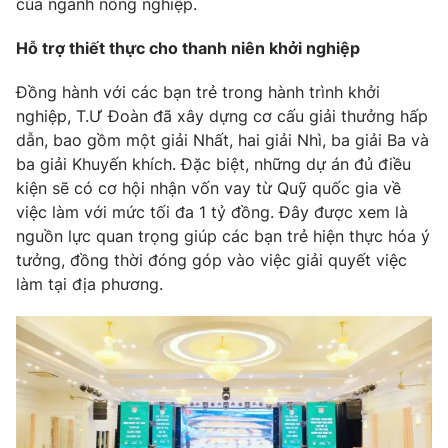
của ngành nông nghiệp.
Hỗ trợ thiết thực cho thanh niên khởi nghiệp
Đồng hành với các bạn trẻ trong hành trình khởi
THỜI BÁO VTV
nghiệp, T.Ư Đoàn đã xây dựng cơ cấu giải thưởng hấp
dẫn, bao gồm một giải Nhất, hai giải Nhì, ba giải Ba và
ba giải Khuyến khích. Đặc biệt, những dự án đủ điều
kiện sẽ có cơ hội nhận vốn vay từ Quỹ quốc gia về
Theo dõi báo trên
việc làm với mức tối đa 1 tỷ đồng. Đây được xem là
nguồn lực quan trọng giúp các bạn trẻ hiện thực hóa ý
Cơ quan chủ quản:
Đài Truyền hình Việt Nam
tưởng, đồng thời đóng góp vào việc giải quyết việc
Cơ quan báo chí:
Thời báo VTV
làm tại địa phương.
Giấy phép hoạt động báo in và báo điện tử số 483/GP-BTTTT
cấp ngày 29/12/2023
Tổng Biên tập:
Vũ Thanh Thủy
Phó Tổng Biên tập:
Nguyễn Thị Mỹ Hạnh, Phạm Quốc Thắng,
Nguyễn Trọng Ninh
Tổng đài VTV:
024.38 355 931 - 024.38 355 932