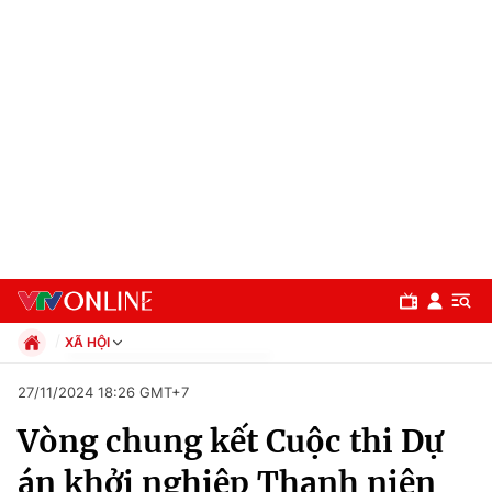
XÃ HỘI
Chính trị
27/11/2024 18:26 GMT+7
Xã hội
Vòng chung kết Cuộc thi Dự
Pháp luật
Chuyên mục
Kinh tế
án khởi nghiệp Thanh niên
Thể thao