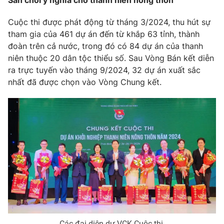
Sân chơi ý nghĩa cho thanh niên nông thôn
Phim VTV
Giải trí
Cuộc thi được phát động từ tháng 3/2024, thu hút sự
Hậu trường
Điện ảnh
tham gia của 461 dự án đến từ khắp 63 tỉnh, thành
Đời sống
Nhân vật
đoàn trên cả nước, trong đó có 84 dự án của thanh
Âm nhạc
niên thuộc 20 dân tộc thiểu số. Sau Vòng Bán kết diễn
Du lịch
Khán giả
Giáo dục
ra trực tuyến vào tháng 9/2024, 32 dự án xuất sắc
Sao
Làm đẹp
nhất đã được chọn vào Vòng Chung kết.
Giải sao mai
Tuyển sinh
Công nghệ
Chất lượng cuộc sống
Học trực tuyến
Hitech Công nghệ tương lai
Giao lưu trực tuyến
Sản phẩm
Lịch phát sóng
Thị trường
Tư vấn
Chuyên mục khác
Emagazine
Podcast
Các đại diện dự VCK Cuộc thi.