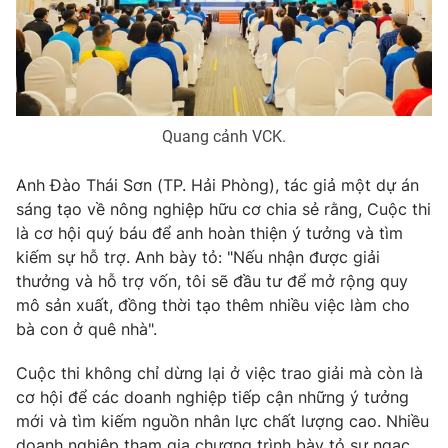
Ðiện thoại Thời báo VTV:
024.66 897 897
Email:
toasoan@vtv.vn
Liên hệ quảng cáo:
024-7300.7108
Quang cảnh VCK.
Anh Đào Thái Sơn (TP. Hải Phòng), tác giả một dự án
sáng tạo về nông nghiệp hữu cơ chia sẻ rằng, Cuộc thi
là cơ hội quý báu để anh hoàn thiện ý tưởng và tìm
kiếm sự hỗ trợ. Anh bày tỏ: "Nếu nhận được giải
thưởng và hỗ trợ vốn, tôi sẽ đầu tư để mở rộng quy
mô sản xuất, đồng thời tạo thêm nhiều việc làm cho
bà con ở quê nhà".
® Cấm sao chép dưới mọi hình thức nếu không có sự chấp
thuận bằng văn bản. Ghi rõ nguồn VTV.vn khi phát hành lại
Cuộc thi không chỉ dừng lại ở việc trao giải mà còn là
thông tin từ website này.
cơ hội để các doanh nghiệp tiếp cận những ý tưởng
mới và tìm kiếm nguồn nhân lực chất lượng cao. Nhiều
doanh nghiệp tham gia chương trình bày tỏ sự ngạc