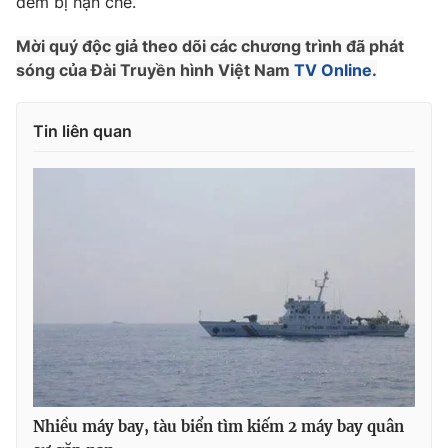
đêm bị hạn chế.
Photo
Infographic
Mời quý độc giả theo dõi các chương trình đã phát
sóng của Đài Truyền hình Việt Nam
TV Online.
Video
Shorts video
Tin liên quan
VTV Money
VTV Thể thao
VTV Sức khoẻ
Bất động sản
Thị trường 24h
Tấm lòng Việt
VTV4
Vươn mình bằng AI
VTV9
VTV8
Nhiều máy bay, tàu biển tìm kiếm 2 máy bay quân
Liên hệ tòa soạn
English