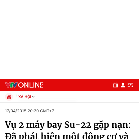
XÃ HỘI
Chính trị
17/04/2015 20:20 GMT+7
Xã hội
Vụ 2 máy bay Su-22 gặp nạn:
Pháp luật
Chuyên mục
Kinh tế
Đã phát hiện một động cơ và
Thể thao