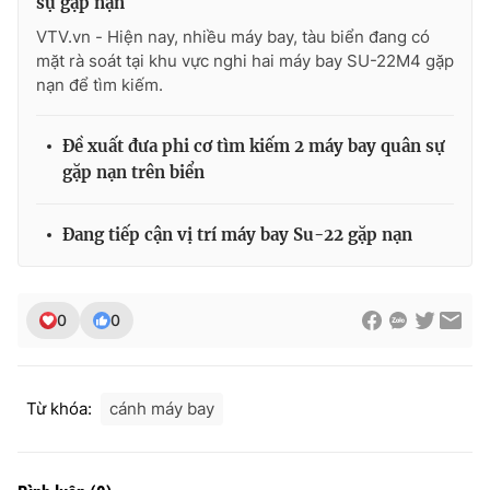
sự gặp nạn
VTV.vn - Hiện nay, nhiều máy bay, tàu biển đang có
mặt rà soát tại khu vực nghi hai máy bay SU-22M4 gặp
nạn để tìm kiếm.
THỜI BÁO VTV
Đề xuất đưa phi cơ tìm kiếm 2 máy bay quân sự
gặp nạn trên biển
Theo dõi báo trên
Đang tiếp cận vị trí máy bay Su-22 gặp nạn
Cơ quan chủ quản:
Đài Truyền hình Việt Nam
Cơ quan báo chí:
Thời báo VTV
0
0
Giấy phép hoạt động báo in và báo điện tử số 483/GP-BTTTT
cấp ngày 29/12/2023
Tổng Biên tập:
Vũ Thanh Thủy
Từ khóa:
cánh máy bay
Phó Tổng Biên tập:
Nguyễn Thị Mỹ Hạnh, Phạm Quốc Thắng,
Nguyễn Trọng Ninh
Tổng đài VTV:
024.38 355 931 - 024.38 355 932