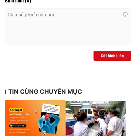
Bình luận
(
0
)
Ðiện thoại Thời báo VTV:
024.66 897 897
Email:
toasoan@vtv.vn
Liên hệ quảng cáo:
024-7300.7108
Gửi bình luận
TIN CÙNG CHUYÊN MỤC
® Cấm sao chép dưới mọi hình thức nếu không có sự chấp
thuận bằng văn bản. Ghi rõ nguồn VTV.vn khi phát hành lại
thông tin từ website này.