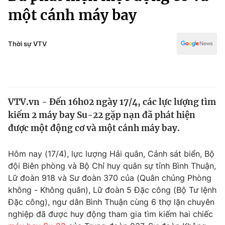
Chính trị
một cánh máy bay
Truyền hình
Văn hóa - Giải trí
Xã hội
Y tế
Thời sự VTV
Đời sống
Pháp luật
Công nghệ
Giáo dục
Y tế
VTV.vn - Đến 16h02 ngày 17/4, các lực lượng tìm
kiếm 2 máy bay Su-22 gặp nạn đã phát hiện
Thế giới
được một động cơ và một cánh máy bay.
Tin tức
Kinh tế
Hôm nay (17/4), lực lượng Hải quân, Cảnh sát biển, Bộ
Thế giới đó đây
đội Biên phòng và Bộ Chỉ huy quân sự tỉnh Bình Thuận,
Tài chính
Dữ liệu và đời sống
Lữ đoàn 918 và Sư đoàn 370 của (Quân chủng Phòng
Câu chuyện quốc tế
Thị trường
không - Không quân), Lữ đoàn 5 Đặc công (Bộ Tư lệnh
Đặc công), ngư dân Bình Thuận cùng 6 thợ lặn chuyên
Truyền hình
Góc doanh nghiệp
nghiệp đã được huy động tham gia tìm kiếm hai chiếc