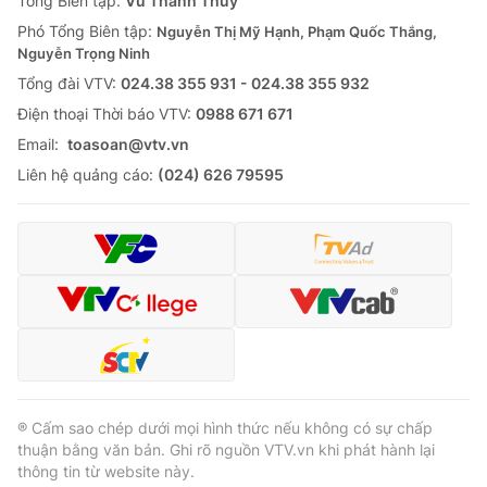
Tổng Biên tập:
Vũ Thanh Thủy
Phó Tổng Biên tập:
Nguyễn Thị Mỹ Hạnh, Phạm Quốc Thắng,
Nguyễn Trọng Ninh
Tổng đài VTV:
024.38 355 931 - 024.38 355 932
Ðiện thoại Thời báo VTV:
0988 671 671
Email:
toasoan@vtv.vn
Liên hệ quảng cáo:
(024) 626 79595
® Cấm sao chép dưới mọi hình thức nếu không có sự chấp
thuận bằng văn bản. Ghi rõ nguồn VTV.vn khi phát hành lại
thông tin từ website này.