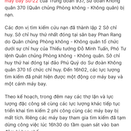
máy bay Su-22
của Trung đoàn 937, Sư đoàn Không
Phim VTV
Giải trí
quân 370 (Quân chủng Phòng không - Không quân) bị
Hậu trường
nạn.
Điện ảnh
Đời sống
Nhân vật
Các đơn vị tìm kiếm cứu nạn đã thành lập 2 Sở chỉ
Âm nhạc
huy. Sở chỉ huy thứ nhất đóng tại sân bay Phan Rang
Du lịch
Khán giả
Giáo dục
do Quân chủng Phòng không - Không quân tổ chức
Sao
Làm đẹp
Giải sao mai
dưới sự chỉ huy của Thiếu tướng Đỗ Minh Tuấn, Phó Tư
Tuyển sinh
lệnh Quân chủng Phòng không - Không quân. Sở chỉ
Công nghệ
Chất lượng cuộc sống
huy thứ hai đóng tại đảo Phú Quý do Sư đoàn Không
Học trực tuyến
Hitech Công nghệ tương lai
quân 370 tổ chức chỉ huy. Đến 16h02, các lực lượng
Giao lưu trực tuyến
tìm kiếm đã phát hiện được một động cơ máy bay và
Sản phẩm
một cánh máy bay.
Lịch phát sóng
Thị trường
Theo kế hoạch, trong đêm nay các thợ lặn và lực
lượng đặc công sẽ cùng các lực lượng khác tiếp tục
Tư vấn
triển khai tìm kiếm 2 phi công cùng các máy bay bị
Chuyên mục khác
mất tích. Riêng các máy bay tham gia tìm kiếm đã tạm
Emagazine
Podcast
dừng công việc lúc 16h30 do tầm quan sát vào ban