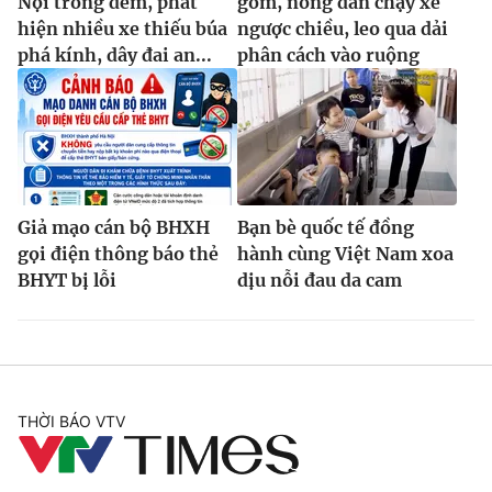
Nội trong đêm, phát
gom, nông dân chạy xe
hiện nhiều xe thiếu búa
ngược chiều, leo qua dải
phá kính, dây đai an...
phân cách vào ruộng
Giả mạo cán bộ BHXH
Bạn bè quốc tế đồng
gọi điện thông báo thẻ
hành cùng Việt Nam xoa
BHYT bị lỗi
dịu nỗi đau da cam
THỜI BÁO VTV