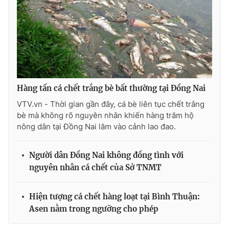
THỜI BÁO VTV
Hàng tấn cá chết trắng bè bất thường tại Đồng Nai
Theo dõi báo trên
VTV.vn - Thời gian gần đây, cá bè liên tục chết trắng
bè mà không rõ nguyên nhân khiến hàng trăm hộ
nông dân tại Đồng Nai lâm vào cảnh lao đao.
Cơ quan chủ quản:
Đài Truyền hình Việt Nam
Cơ quan báo chí:
Thời báo VTV
Người dân Đồng Nai không đồng tình với
Giấy phép hoạt động báo in và báo điện tử số 483/GP-BTTTT
nguyên nhân cá chết của Sở TNMT
cấp ngày 29/12/2023
Tổng Biên tập:
Vũ Thanh Thủy
Phó Tổng Biên tập:
Hiện tượng cá chết hàng loạt tại Bình Thuận:
Nguyễn Thị Mỹ Hạnh, Phạm Quốc Thắng,
Nguyễn Trọng Ninh
Asen nằm trong ngưỡng cho phép
Tổng đài VTV:
024.38 355 931 - 024.38 355 932