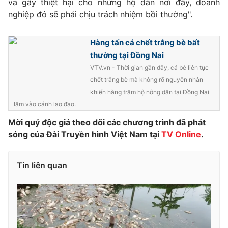
và gây thiệt hại cho những hộ dân nơi đây, doanh
nghiệp đó sẽ phải chịu trách nhiệm bồi thường".
Photo
Infographic
Hàng tấn cá chết trắng bè bất
Video
Shorts video
thường tại Đồng Nai
VTV.vn - Thời gian gần đây, cá bè liên tục
VTV Money
VTV Thể thao
chết trắng bè mà không rõ nguyên nhân
khiến hàng trăm hộ nông dân tại Đồng Nai
VTV Sức khoẻ
Bất động sản
lâm vào cảnh lao đao.
Mời quý độc giả theo dõi các chương trình đã phát
Thị trường 24h
sóng của Đài Truyền hình Việt Nam tại
Tấm lòng Việt
TV Online
.
VTV4
Vươn mình bằng AI
Tin liên quan
VTV9
VTV8
Liên hệ tòa soạn
English