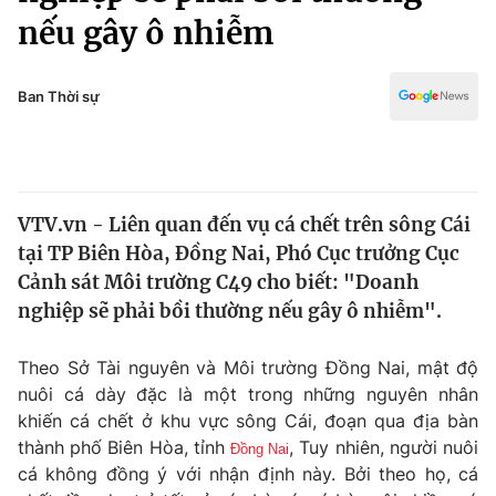
Chính trị
nếu gây ô nhiễm
Truyền hình
Văn hóa - Giải trí
Xã hội
Y tế
Ban Thời sự
Đời sống
Pháp luật
Công nghệ
Giáo dục
Y tế
VTV.vn - Liên quan đến vụ cá chết trên sông Cái
tại TP Biên Hòa, Đồng Nai, Phó Cục trưởng Cục
Thế giới
Cảnh sát Môi trường C49 cho biết: "Doanh
Tin tức
nghiệp sẽ phải bồi thường nếu gây ô nhiễm".
Kinh tế
Thế giới đó đây
Theo Sở Tài nguyên và Môi trường Đồng Nai, mật độ
Tài chính
Dữ liệu và đời sống
nuôi cá dày đặc là một trong những nguyên nhân
Câu chuyện quốc tế
Thị trường
khiến cá chết ở khu vực sông Cái, đoạn qua địa bàn
thành phố Biên Hòa, tỉnh
, Tuy nhiên, người nuôi
Đồng Nai
Truyền hình
Góc doanh nghiệp
cá không đồng ý với nhận định này. Bởi theo họ, cá