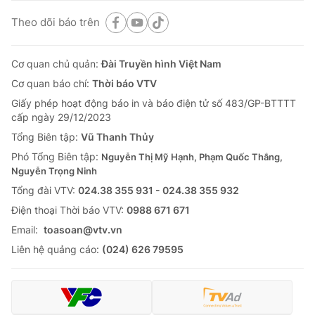
Theo dõi báo trên
Cơ quan chủ quản:
Đài Truyền hình Việt Nam
Cơ quan báo chí:
Thời báo VTV
Giấy phép hoạt động báo in và báo điện tử số 483/GP-BTTTT
cấp ngày 29/12/2023
Tổng Biên tập:
Vũ Thanh Thủy
Phó Tổng Biên tập:
Nguyễn Thị Mỹ Hạnh, Phạm Quốc Thắng,
Nguyễn Trọng Ninh
Tổng đài VTV:
024.38 355 931 - 024.38 355 932
Ðiện thoại Thời báo VTV:
0988 671 671
Email:
toasoan@vtv.vn
Liên hệ quảng cáo:
(024) 626 79595