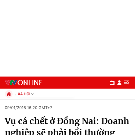
XÃ HỘI
Chính trị
09/01/2016 16:20 GMT+7
Xã hội
Vụ cá chết ở Đồng Nai: Doanh
Pháp luật
Chuyên mục
Kinh tế
nghiệp sẽ phải bồi thường
Thể thao