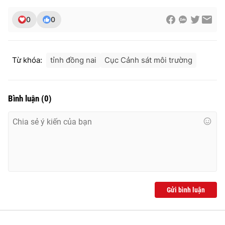
Ðiện thoại Thời báo VTV:
024.66 897 897
0
0
Email:
toasoan@vtv.vn
Liên hệ quảng cáo:
024-7300.7108
Từ khóa:
tỉnh đồng nai
Cục Cảnh sát môi trường
Bình luận
(
0
)
® Cấm sao chép dưới mọi hình thức nếu không có sự chấp
thuận bằng văn bản. Ghi rõ nguồn VTV.vn khi phát hành lại
Gửi bình luận
thông tin từ website này.