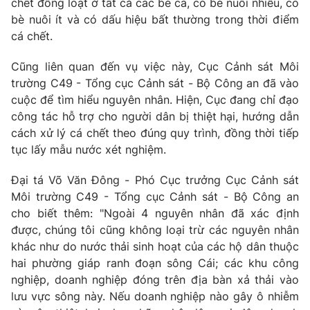
chết đồng loạt ở tất cả các bè cá, có bè nuôi nhiều, có
Phim VTV
Giải trí
bè nuôi ít và có dấu hiệu bất thường trong thời điểm
Hậu trường
cá chết.
Điện ảnh
Đời sống
Nhân vật
Cũng liên quan đến vụ việc này, Cục Cảnh sát Môi
Âm nhạc
trường C49 - Tổng cục Cảnh sát - Bộ Công an đã vào
Du lịch
Khán giả
Giáo dục
Sao
cuộc để tìm hiểu nguyên nhân. Hiện, Cục đang chỉ đạo
Làm đẹp
Giải sao mai
công tác hỗ trợ cho người dân bị thiệt hại, hướng dẫn
Tuyển sinh
cách xử lý cá chết theo đúng quy trình, đồng thời tiếp
Công nghệ
Chất lượng cuộc sống
tục lấy mẫu nước xét nghiệm.
Học trực tuyến
Hitech Công nghệ tương lai
Giao lưu trực tuyến
Đại tá Võ Văn Đông - Phó Cục trưởng Cục Cảnh sát
Sản phẩm
Môi trường C49 - Tổng cục Cảnh sát - Bộ Công an
cho biết thêm: "Ngoài 4 nguyên nhân đã xác định
Lịch phát sóng
Thị trường
được, chúng tôi cũng không loại trừ các nguyên nhân
khác như do nước thải sinh hoạt của các hộ dân thuộc
Tư vấn
hai phường giáp ranh đoạn sông Cái; các khu công
Chuyên mục khác
nghiệp, doanh nghiệp đóng trên địa bàn xả thải vào
Emagazine
Podcast
lưu vực sông này. Nếu doanh nghiệp nào gây ô nhiễm