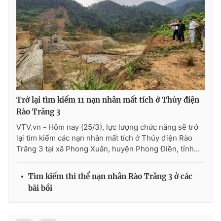
Ðiện thoại Thời báo VTV:
024.66 897 897
Email:
toasoan@vtv.vn
Liên hệ quảng cáo:
024-7300.7108
Trở lại tìm kiếm 11 nạn nhân mất tích ở Thủy điện
Rào Trăng 3
VTV.vn - Hôm nay (25/3), lực lượng chức năng sẽ trở
lại tìm kiếm các nạn nhân mất tích ở Thủy điện Rào
Trăng 3 tại xã Phong Xuân, huyện Phong Điền, tỉnh...
® Cấm sao chép dưới mọi hình thức nếu không có sự chấp
Tìm kiếm thi thể nạn nhân Rào Trăng 3 ở các
thuận bằng văn bản. Ghi rõ nguồn VTV.vn khi phát hành lại
bãi bồi
thông tin từ website này.