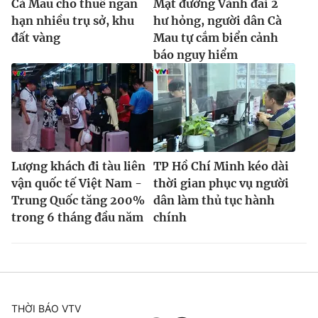
Cà Mau cho thuê ngắn
Mặt đường Vành đai 2
hạn nhiều trụ sở, khu
hư hỏng, người dân Cà
đất vàng
Mau tự cắm biển cảnh
báo nguy hiểm
Lượng khách đi tàu liên
TP Hồ Chí Minh kéo dài
vận quốc tế Việt Nam -
thời gian phục vụ người
Trung Quốc tăng 200%
dân làm thủ tục hành
trong 6 tháng đầu năm
chính
THỜI BÁO VTV