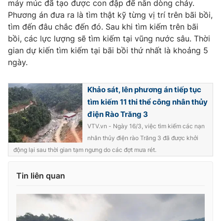
máy múc đã tạo được con đập để nắn dòng chảy.
Phương án đưa ra là tìm thật kỹ từng vị trí trên bãi bồi,
tìm đến đâu chắc đến đó. Sau khi tìm kiếm trên bãi
bồi, các lực lượng sẽ tìm kiếm tại vũng nước sâu. Thời
THỜI BÁO VTV
gian dự kiến tìm kiếm tại bãi bồi thứ nhất là khoảng 5
ngày.
Khảo sát, lên phương án tiếp tục
Theo dõi báo trên
tìm kiếm 11 thi thể công nhân thủy
điện Rào Trăng 3
Cơ quan chủ quản:
Đài Truyền hình Việt Nam
VTV.vn - Ngày 16/3, việc tìm kiếm các nạn
Cơ quan báo chí:
Thời báo VTV
nhân thủy điện rào Trăng 3 đã được khởi
động lại sau thời gian tạm ngưng do các đợt mưa rét.
Giấy phép hoạt động báo in và báo điện tử số 483/GP-BTTTT
cấp ngày 29/12/2023
Tin liên quan
Tổng Biên tập:
Vũ Thanh Thủy
Phó Tổng Biên tập:
Nguyễn Thị Mỹ Hạnh, Phạm Quốc Thắng,
Nguyễn Trọng Ninh
Tổng đài VTV:
024.38 355 931 - 024.38 355 932