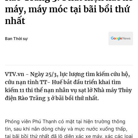
Chính trị
máy, máy móc tại bãi bồi thứ
Truyền hình
Văn hóa - Giải trí
nhất
Xã hội
Y tế
Đời sống
Pháp luật
Ban Thời sự
Công nghệ
Giáo dục
Y tế
Thế giới
VTV.vn - Ngày 25/3, lực lượng tìm kiếm cứu hộ,
cứu nạn tỉnh TT- Huế bắt đầu triển khai tìm
Tin tức
kiếm 11 thi thể nạn nhân vụ sạt lở Nhà máy Thủy
Kinh tế
điện Rào Trăng 3 ở bãi bồi thứ nhất.
Thế giới đó đây
Tài chính
Dữ liệu và đời sống
Câu chuyện quốc tế
Thị trường
Phóng viên Phú Thạnh có mặt tại hiện trường thông
Truyền hình
Góc doanh nghiệp
tin, sau khi nắn dòng chảy và mực nước xuống thấp,
tại bãi bồi thứ nhất đã lộ diện xác xe máy, xác các loại