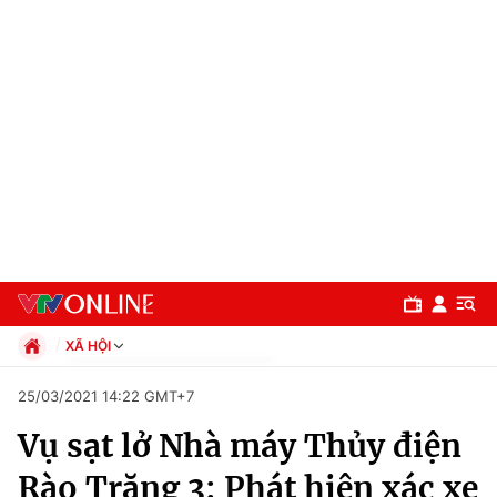
XÃ HỘI
Chính trị
25/03/2021 14:22 GMT+7
Xã hội
Vụ sạt lở Nhà máy Thủy điện
Pháp luật
Chuyên mục
Kinh tế
Rào Trăng 3: Phát hiện xác xe
Thể thao