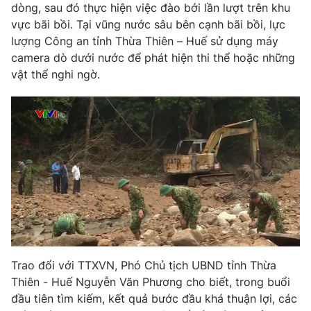
dòng, sau đó thực hiện việc đào bới lần lượt trên khu
Photo
Infographic
vực bãi bồi. Tại vũng nước sâu bên cạnh bãi bồi, lực
lượng Công an tỉnh Thừa Thiên – Huế sử dụng máy
camera dò dưới nước để phát hiện thi thể hoặc những
Video
Shorts video
vật thể nghi ngờ.
VTV Money
VTV Thể thao
VTV Sức khoẻ
Bất động sản
Thị trường 24h
Tấm lòng Việt
VTV4
Vươn mình bằng AI
VTV9
VTV8
Trao đổi với TTXVN, Phó Chủ tịch UBND tỉnh Thừa
Thiên - Huế Nguyễn Văn Phương cho biết, trong buổi
đầu tiên tìm kiếm, kết quả bước đầu khá thuận lợi, các
Liên hệ tòa soạn
English