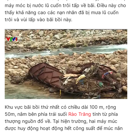
Phim VTV
máy móc bị nước lũ cuốn trôi tấp về bãi. Điều này cho
Giải trí
thấy khả năng cao các nạn nhân đã bị mưa lũ cuốn
Hậu trường
Điện ảnh
trôi và vùi lấp vào bãi bồi này.
Đời sống
Nhân vật
Âm nhạc
Du lịch
Khán giả
Giáo dục
Sao
Làm đẹp
Giải sao mai
Tuyển sinh
Công nghệ
Chất lượng cuộc sống
Học trực tuyến
Hitech Công nghệ tương lai
Giao lưu trực tuyến
Sản phẩm
Lịch phát sóng
Thị trường
Tư vấn
Khu vực bãi bồi thứ nhất có chiều dài 100 m, rộng
Chuyên mục khác
50m, nằm bên phía trái suối
Rào Trăng
tính từ phía
thượng nguồn đổ về. Tại hiện trường, hai máy múc
Emagazine
Podcast
được huy động hoạt động hết công suất để múc nắn