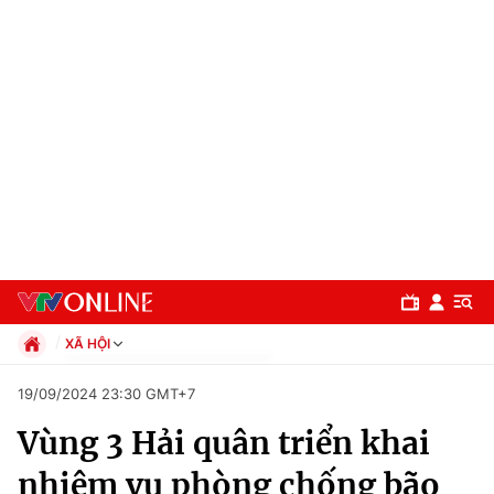
XÃ HỘI
Chính trị
19/09/2024 23:30 GMT+7
Xã hội
Vùng 3 Hải quân triển khai
Pháp luật
Chuyên mục
Kinh tế
nhiệm vụ phòng chống bão
Thể thao