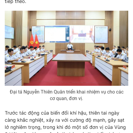
tiếp theo.
Phim VTV
Giải trí
Hậu trường
Điện ảnh
Đời sống
Nhân vật
Âm nhạc
Du lịch
Khán giả
Giáo dục
Sao
Làm đẹp
Giải sao mai
Tuyển sinh
Công nghệ
Chất lượng cuộc sống
Học trực tuyến
Hitech Công nghệ tương lai
Giao lưu trực tuyến
Sản phẩm
Đại tá Nguyễn Thiên Quân triển khai nhiệm vụ cho các
Lịch phát sóng
Thị trường
cơ quan, đơn vị.
Tư vấn
Trước tác động của biến đổi khí hậu, thiên tai ngày
Chuyên mục khác
càng khắc nghiệt, xảy ra với cường độ mạnh, gây sạt
Emagazine
Podcast
lở nghiêm trọng, trong khi đó một số đơn vị của Vùng