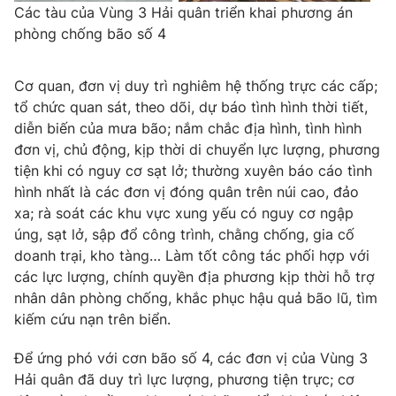
Các tàu của Vùng 3 Hải quân triển khai phương án
phòng chống bão số 4
Cơ quan, đơn vị duy trì nghiêm hệ thống trực các cấp;
THỜI BÁO VTV
tổ chức quan sát, theo dõi, dự báo tình hình thời tiết,
diễn biến của mưa bão; nắm chắc địa hình, tình hình
đơn vị, chủ động, kịp thời di chuyển lực lượng, phương
Theo dõi báo trên
tiện khi có nguy cơ sạt lở; thường xuyên báo cáo tình
hình nhất là các đơn vị đóng quân trên núi cao, đảo
xa; rà soát các khu vực xung yếu có nguy cơ ngập
Cơ quan chủ quản:
Đài Truyền hình Việt Nam
úng, sạt lở, sập đổ công trình, chằng chống, gia cố
Cơ quan báo chí:
Thời báo VTV
doanh trại, kho tàng… Làm tốt công tác phối hợp với
Giấy phép hoạt động báo in và báo điện tử số 483/GP-BTTTT
các lực lượng, chính quyền địa phương kịp thời hỗ trợ
cấp ngày 29/12/2023
nhân dân phòng chống, khắc phục hậu quả bão lũ, tìm
Tổng Biên tập:
Vũ Thanh Thủy
kiếm cứu nạn trên biển.
Phó Tổng Biên tập:
Nguyễn Thị Mỹ Hạnh, Phạm Quốc Thắng,
Để ứng phó với cơn bão số 4, các đơn vị của Vùng 3
Nguyễn Trọng Ninh
Hải quân đã duy trì lực lượng, phương tiện trực; cơ
Tổng đài VTV:
024.38 355 931 - 024.38 355 932