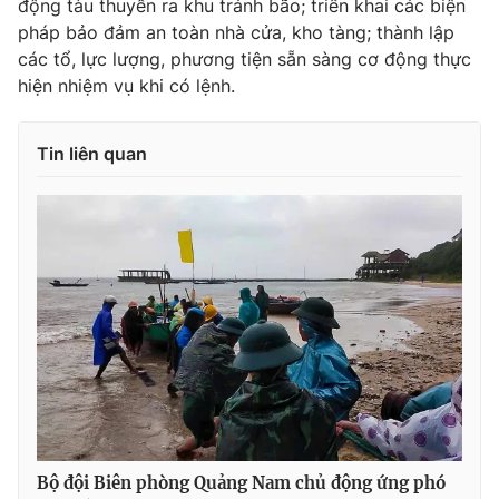
động tàu thuyền ra khu tránh bão; triển khai các biện
Ðiện thoại Thời báo VTV:
024.66 897 897
pháp bảo đảm an toàn nhà cửa, kho tàng; thành lập
Email:
toasoan@vtv.vn
các tổ, lực lượng, phương tiện sẵn sàng cơ động thực
Liên hệ quảng cáo:
024-7300.7108
hiện nhiệm vụ khi có lệnh.
Tin liên quan
® Cấm sao chép dưới mọi hình thức nếu không có sự chấp
thuận bằng văn bản. Ghi rõ nguồn VTV.vn khi phát hành lại
thông tin từ website này.
Bộ đội Biên phòng Quảng Nam chủ động ứng phó