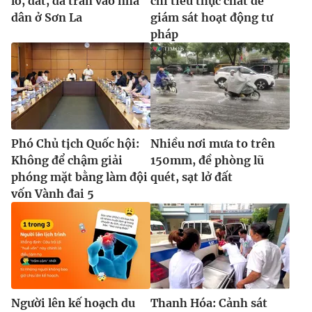
lở, đất, đá tràn vào nhà
chỉ tiêu thực chất để
dân ở Sơn La
giám sát hoạt động tư
pháp
Phó Chủ tịch Quốc hội:
Nhiều nơi mưa to trên
Không để chậm giải
150mm, đề phòng lũ
phóng mặt bằng làm đội
quét, sạt lở đất
vốn Vành đai 5
Người lên kế hoạch du
Thanh Hóa: Cảnh sát