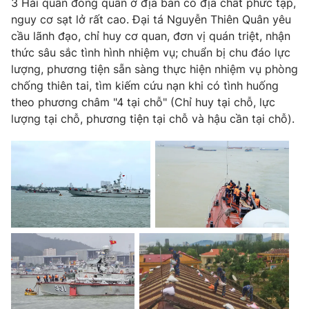
3 Hải quân đóng quân ở địa bàn có địa chất phức tạp,
nguy cơ sạt lở rất cao. Đại tá Nguyễn Thiên Quân yêu
Photo
Infographic
cầu lãnh đạo, chỉ huy cơ quan, đơn vị quán triệt, nhận
thức sâu sắc tình hình nhiệm vụ; chuẩn bị chu đáo lực
Video
Shorts video
lượng, phương tiện sẵn sàng thực hiện nhiệm vụ phòng
chống thiên tai, tìm kiếm cứu nạn khi có tình huống
theo phương châm "4 tại chỗ" (Chỉ huy tại chỗ, lực
VTV Money
VTV Thể thao
lượng tại chỗ, phương tiện tại chỗ và hậu cần tại chỗ).
VTV Sức khoẻ
Bất động sản
Thị trường 24h
Tấm lòng Việt
VTV4
Vươn mình bằng AI
VTV9
VTV8
Liên hệ tòa soạn
English