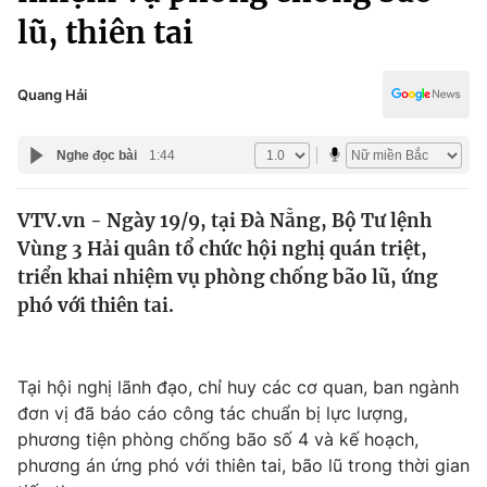
Chính trị
lũ, thiên tai
Truyền hình
Văn hóa - Giải trí
Xã hội
Y tế
Quang Hải
Đời sống
Pháp luật
Công nghệ
Nghe đọc bài
1:44
Giáo dục
Y tế
VTV.vn - Ngày 19/9, tại Đà Nẵng, Bộ Tư lệnh
Vùng 3 Hải quân tổ chức hội nghị quán triệt,
Thế giới
triển khai nhiệm vụ phòng chống bão lũ, ứng
Tin tức
phó với thiên tai.
Kinh tế
Thế giới đó đây
Tài chính
Dữ liệu và đời sống
Tại hội nghị lãnh đạo, chỉ huy các cơ quan, ban ngành
Câu chuyện quốc tế
Thị trường
đơn vị đã báo cáo công tác chuẩn bị lực lượng,
phương tiện phòng chống bão số 4 và kế hoạch,
Truyền hình
Góc doanh nghiệp
phương án ứng phó với thiên tai, bão lũ trong thời gian