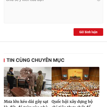
Gửi bình luận
TIN CÙNG CHUYÊN MỤC
Mưa lớn kéo dài gây sạt
Quốc hội xây dựng bộ