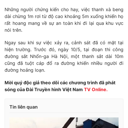
Photo
Infographic
Những người chứng kiến cho hay, việc thanh xà beng
dài chừng 1m rơi từ độ cao khoảng 5m xuống khiến họ
rất hoang mang về sự an toàn khi đi lại qua khu vực
Video
Shorts video
nói trên.
VTV Money
VTV Thể thao
Ngay sau khi sự việc xảy ra, cảnh sát đã có mặt tại
hiện trường. Trước đó, ngày 10/5, tại đoạn thi công
đường sắt Nhổn-ga Hà Nội, một thanh sắt dài 10m
VTV Sức khoẻ
Bất động sản
cũng đã tuột cáp đổ ra đường khiến nhiều người đi
đường hoảng loạn.
Thị trường 24h
Tấm lòng Việt
Mời quý độc giả theo dõi các chương trình đã phát
sóng của Đài Truyền hình Việt Nam
TV Online.
VTV4
Vươn mình bằng AI
Tin liên quan
VTV9
VTV8
Liên hệ tòa soạn
English