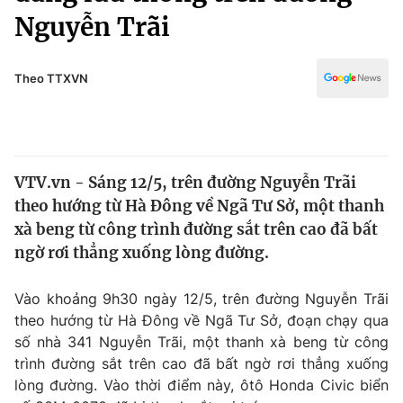
Chính trị
Nguyễn Trãi
Truyền hình
Văn hóa - Giải trí
Xã hội
Y tế
Theo TTXVN
Đời sống
Pháp luật
Công nghệ
Giáo dục
Y tế
VTV.vn - Sáng 12/5, trên đường Nguyễn Trãi
theo hướng từ Hà Đông về Ngã Tư Sở, một thanh
Thế giới
xà beng từ công trình đường sắt trên cao đã bất
Tin tức
ngờ rơi thẳng xuống lòng đường.
Kinh tế
Thế giới đó đây
Vào khoảng 9h30 ngày 12/5, trên đường Nguyễn Trãi
Tài chính
Dữ liệu và đời sống
theo hướng từ Hà Đông về Ngã Tư Sở, đoạn chạy qua
Câu chuyện quốc tế
Thị trường
số nhà 341 Nguyễn Trãi, một thanh xà beng từ công
trình đường sắt trên cao đã bất ngờ rơi thẳng xuống
Truyền hình
Góc doanh nghiệp
lòng đường. Vào thời điểm này, ôtô Honda Civic biển