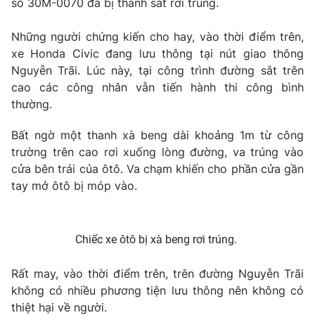
số 30M-0070 đã bị thanh sắt rơi trúng.
Phim VTV
Giải trí
Hậu trường
Những người chứng kiến cho hay, vào thời điểm trên,
Điện ảnh
xe Honda Civic đang lưu thông tại nút giao thông
Đời sống
Nhân vật
Nguyễn Trãi. Lúc này, tại công trình đường sắt trên
Âm nhạc
Du lịch
cao các công nhân vẫn tiến hành thi công bình
Khán giả
Giáo dục
Sao
thường.
Làm đẹp
Giải sao mai
Tuyển sinh
Bất ngờ một thanh xà beng dài khoảng 1m từ công
Công nghệ
Chất lượng cuộc sống
trường trên cao rơi xuống lòng đường, va trúng vào
Học trực tuyến
Hitech Công nghệ tương lai
cửa bên trái của ôtô. Va chạm khiến cho phần cửa gần
Giao lưu trực tuyến
tay mở ôtô bị móp vào.
Sản phẩm
Lịch phát sóng
Thị trường
Chiếc xe ôtô bị xà beng rơi trúng.
Tư vấn
Chuyên mục khác
Rất may, vào thời điểm trên, trên đường Nguyễn Trãi
không có nhiều phương tiện lưu thông nên không có
Emagazine
Podcast
thiệt hại về người.