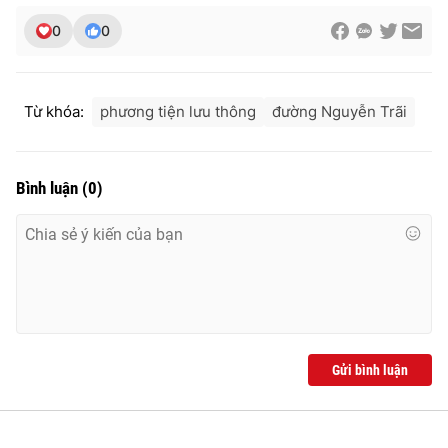
Ðiện thoại Thời báo VTV:
024.66 897 897
0
0
Email:
toasoan@vtv.vn
Liên hệ quảng cáo:
024-7300.7108
Từ khóa:
phương tiện lưu thông
đường Nguyễn Trãi
Bình luận
(
0
)
® Cấm sao chép dưới mọi hình thức nếu không có sự chấp
thuận bằng văn bản. Ghi rõ nguồn VTV.vn khi phát hành lại
Gửi bình luận
thông tin từ website này.