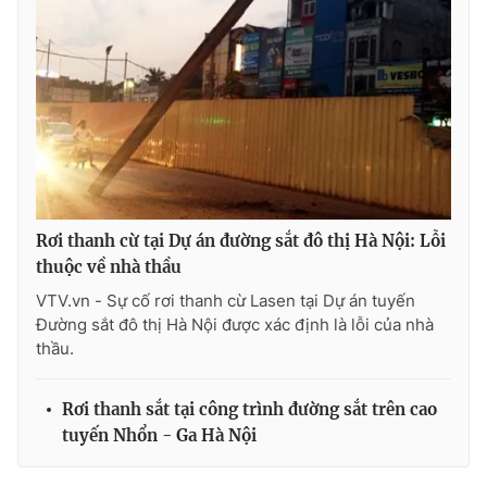
THỜI BÁO VTV
Theo dõi báo trên
Rơi thanh cừ tại Dự án đường sắt đô thị Hà Nội: Lỗi
thuộc về nhà thầu
Cơ quan chủ quản:
Đài Truyền hình Việt Nam
VTV.vn - Sự cố rơi thanh cừ Lasen tại Dự án tuyến
Cơ quan báo chí:
Thời báo VTV
Đường sắt đô thị Hà Nội được xác định là lỗi của nhà
Giấy phép hoạt động báo in và báo điện tử số 483/GP-BTTTT
thầu.
cấp ngày 29/12/2023
Tổng Biên tập:
Vũ Thanh Thủy
Rơi thanh sắt tại công trình đường sắt trên cao
Phó Tổng Biên tập:
Nguyễn Thị Mỹ Hạnh, Phạm Quốc Thắng,
tuyến Nhổn - Ga Hà Nội
Nguyễn Trọng Ninh
Tổng đài VTV:
024.38 355 931 - 024.38 355 932