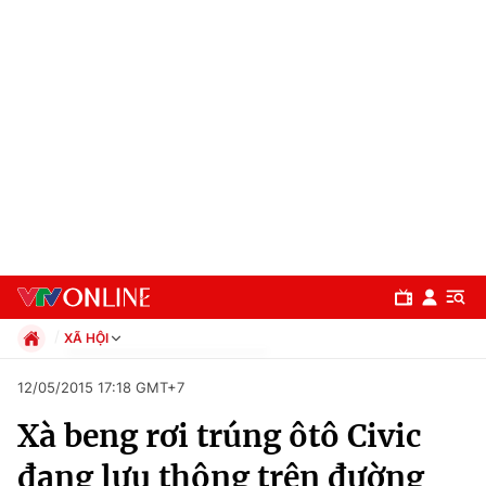
XÃ HỘI
Chính trị
12/05/2015 17:18 GMT+7
Xã hội
Xà beng rơi trúng ôtô Civic
Pháp luật
Chuyên mục
Kinh tế
đang lưu thông trên đường
Thể thao