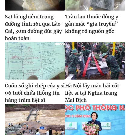
Sạt lở nghiêm trọng
Tràn lan thuốc đông y
đường tỉnh 161 qua Lào
gắn mác “gia truyền”
Cai, 30m đường đứt gãy
không rõ nguồn gốc
hoàn toàn
Cuốn sổ ghi chép của y sĩ
Hà Nội lấy mẫu hài cốt
96 tuổi chứa thông tin
liệt sĩ tại Nghĩa trang
hàng trăm liệt sĩ
Mai Dịch