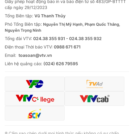
Giấy phép hoạt động báo in và báo điện tử số 483/GP-BTTTT
cấp ngày 29/12/2023
Tổng Biên tập:
Vũ Thanh Thủy
Phó Tổng Biên tập:
Nguyễn Thị Mỹ Hạnh, Phạm Quốc Thắng,
Nguyễn Trọng Ninh
Tổng đài VTV:
024.38 355 931 - 024.38 355 932
Ðiện thoại Thời báo VTV:
0988 671 671
Email:
toasoan@vtv.vn
Liên hệ quảng cáo:
(024) 626 79595
® Cấm sao chép dưới mọi hình thức nếu không có sự chấp