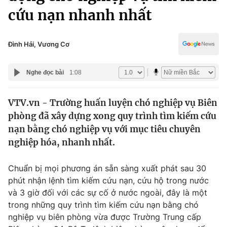
Chính trị
cứu nạn nhanh nhất
Truyền hình
Văn hóa - Giải trí
Xã hội
Y tế
Đình Hải, Vương Cơ
Đời sống
Pháp luật
Công nghệ
Nghe đọc bài
1:08
Giáo dục
Y tế
VTV.vn - Trường huấn luyện chó nghiệp vụ Biên
phòng đã xây dựng xong quy trình tìm kiếm cứu
Thế giới
nạn bằng chó nghiệp vụ với mục tiêu chuyên
Tin tức
nghiệp hóa, nhanh nhất.
Kinh tế
Thế giới đó đây
Chuẩn bị mọi phương án sẵn sàng xuất phát sau 30
Tài chính
Dữ liệu và đời sống
phút nhận lệnh tìm kiếm cứu nạn, cứu hộ trong nước
Câu chuyện quốc tế
Thị trường
và 3 giờ đối với các sự cố ở nước ngoài, đây là một
trong những quy trình tìm kiếm cứu nạn bằng chó
Truyền hình
Góc doanh nghiệp
nghiệp vụ biên phòng vừa được Trường Trung cấp