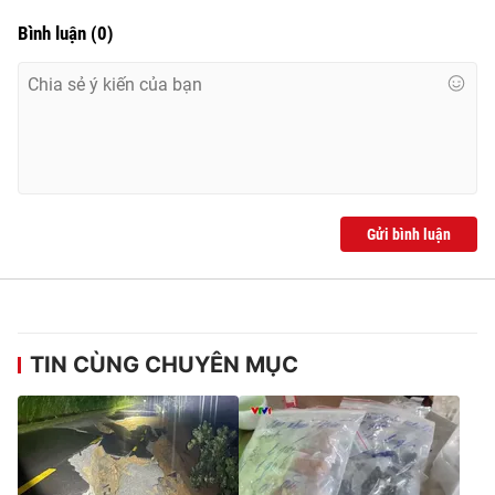
Bình luận
(
0
)
Gửi bình luận
TIN CÙNG CHUYÊN MỤC