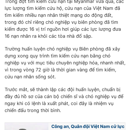
Trong đợt tìm kiếm cứu nạn tại Myanmar vừa qua, các
lực lượng tìm kiếm cứu hộ, cứu nạn của Việt Nam đã
Photo
Infographic
tìm kiếm nhiều nạn nhân thiệt mạng do động đất,
trong đó chỉ riêng chó nghiệp vụ biên phòng đã tìm
Video
Shorts video
kiếm được 16 vị trí nguồn hơi giúp các lực lượng đưa
16 nạn nhân ra khỏi các tòa nhà đổ sập.
VTV Money
VTV Thể thao
Trường huấn luyện chó nghiệp vụ Biên phòng đã xây
dựng xong quy trình tìm kiếm cứu nạn bằng chó
VTV Sức khoẻ
Bất động sản
nghiệp vụ với mục tiêu chuyên nghiệp hóa, nhanh nhất,
vì trong vòng 72 giờ là thời gian vàng để tìm kiếm,
Thị trường 24h
Tấm lòng Việt
cứu nạn nhân sống sót.
Trước mắt, sẽ thành lập các đội huấn luyện, chuẩn bị
VTV4
Vươn mình bằng AI
đầy đủ hồ sơ của cán bộ chiến sĩ và chó nghiệp vụ để
ngay khi có lệnh là xuất phát, coi đây là nhiệm vụ
VTV9
VTV8
chiến đấu trong thời bình.
Công an, Quân đội Việt Nam cử lực
Liên hệ tòa soạn
English