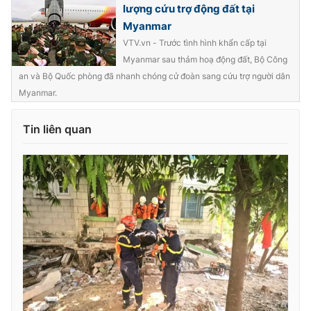
lượng cứu trợ động đất tại
Myanmar
VTV.vn - Trước tình hình khẩn cấp tại
Myanmar sau thảm hoạ động đất, Bộ Công
THỜI BÁO VTV
an và Bộ Quốc phòng đã nhanh chóng cử đoàn sang cứu trợ người dân
Myanmar.
Tin liên quan
Theo dõi báo trên
Cơ quan chủ quản:
Đài Truyền hình Việt Nam
Cơ quan báo chí:
Thời báo VTV
Giấy phép hoạt động báo in và báo điện tử số 483/GP-BTTTT
cấp ngày 29/12/2023
Tổng Biên tập:
Vũ Thanh Thủy
Phó Tổng Biên tập:
Nguyễn Thị Mỹ Hạnh, Phạm Quốc Thắng,
Nguyễn Trọng Ninh
Tổng đài VTV:
024.38 355 931 - 024.38 355 932