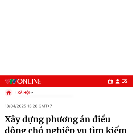
XÃ HỘI
Chính trị
18/04/2025 13:28 GMT+7
Xã hội
Xây dựng phương án điều
Pháp luật
Chuyên mục
Kinh tế
động chó nghiệp vụ tìm kiếm
Thể thao