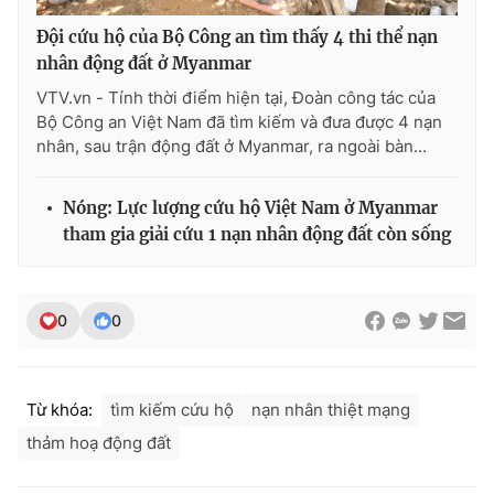
Ðiện thoại Thời báo VTV:
024.66 897 897
Đội cứu hộ của Bộ Công an tìm thấy 4 thi thể nạn
Email:
toasoan@vtv.vn
nhân động đất ở Myanmar
Liên hệ quảng cáo:
024-7300.7108
VTV.vn - Tính thời điểm hiện tại, Đoàn công tác của
Bộ Công an Việt Nam đã tìm kiếm và đưa được 4 nạn
nhân, sau trận động đất ở Myanmar, ra ngoài bàn...
Nóng: Lực lượng cứu hộ Việt Nam ở Myanmar
tham gia giải cứu 1 nạn nhân động đất còn sống
0
0
® Cấm sao chép dưới mọi hình thức nếu không có sự chấp
thuận bằng văn bản. Ghi rõ nguồn VTV.vn khi phát hành lại
Từ khóa:
tìm kiếm cứu hộ
nạn nhân thiệt mạng
thông tin từ website này.
thảm hoạ động đất