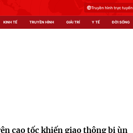
Truyền hình trực tuyến
KINH TẾ
TRUYỀN HÌNH
GIẢI TRÍ
Y TẾ
ĐỜI SỐNG
Pháp luật
Y tế
Truyền hình
Multimedia
Phim VTV
Video
Hậu trường
Shorts video
Nhân vật
Podcast
Khán giả
EMagazine
Giải sao mai
Photo
trên cao tốc khiến giao thông bị ùn
Infographic