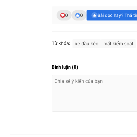
0
0
Bài đọc hay? Thả t
Từ khóa:
xe đầu kéo
mất kiểm soát
Bình luận
(
0
)