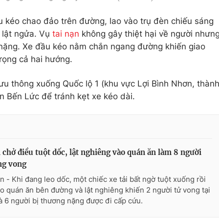
 kéo chao đảo trên đường, lao vào trụ đèn chiếu sáng
i lật ngửa. Vụ
tai nạn
không gây thiệt hại về người nhưn
g nặng. Xe đầu kéo nằm chắn ngang đường khiến giao
trọng cả hai hướng.
 thông xuống Quốc lộ 1 (khu vực Lợi Bình Nhơn, thàn
Bến Lức để tránh kẹt xe kéo dài.
i chở điều tuột dốc, lật nghiêng vào quán ăn làm 8 người
ng vong
n - Khi đang leo dốc, một chiếc xe tải bất ngờ tuột xuống rồi
ào quán ăn bên đường và lật nghiêng khiến 2 người tử vong tại
à 6 người bị thương nặng được đi cấp cứu.