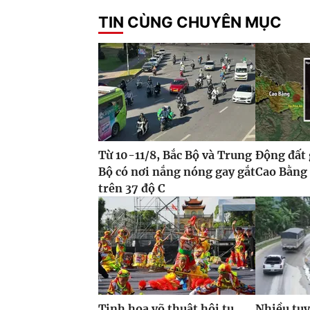
TIN CÙNG CHUYÊN MỤC
Từ 10-11/8, Bắc Bộ và Trung
Động đất 
Bộ có nơi nắng nóng gay gắt
Cao Bằng
trên 37 độ C
Tinh hoa võ thuật hội tụ
Nhiều tuy