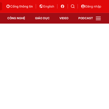
Cổng thông tin
English
Đăng nhập
CÔNG NGHỆ
GIÁO DỤC
VIDEO
PODCAST
VTV Money
VTV Thể thao
VTV Sức khoẻ
Bất động sản
Thị trường 24h
Tấm lòng Việt
Vươn mình bằng AI
VTV4
VTV8
VTV9
Lịch phát sóng
Giao lưu trực tuyến
Sự kiện