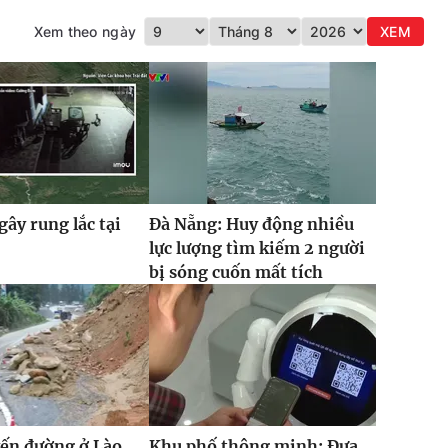
Xem theo ngày
XEM
gây rung lắc tại
Đà Nẵng: Huy động nhiều
lực lượng tìm kiếm 2 người
bị sóng cuốn mất tích
ến đường ở Lào
Khu phố thông minh: Đưa