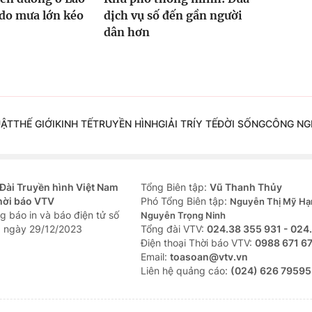
ở do mưa lớn kéo
dịch vụ số đến gần người
dân hơn
UẬT
THẾ GIỚI
KINH TẾ
TRUYỀN HÌNH
GIẢI TRÍ
Y TẾ
ĐỜI SỐNG
CÔNG NG
Đài Truyền hình Việt Nam
Tổng Biên tập:
Vũ Thanh Thủy
hời báo VTV
Phó Tổng Biên tập:
Nguyễn Thị Mỹ Hạ
g báo in và báo điện tử số
Nguyễn Trọng Ninh
 ngày 29/12/2023
Tổng đài VTV:
024.38 355 931 - 024
Ðiện thoại Thời báo VTV:
0988 671 6
Email:
toasoan@vtv.vn
Liên hệ quảng cáo:
(024) 626 79595