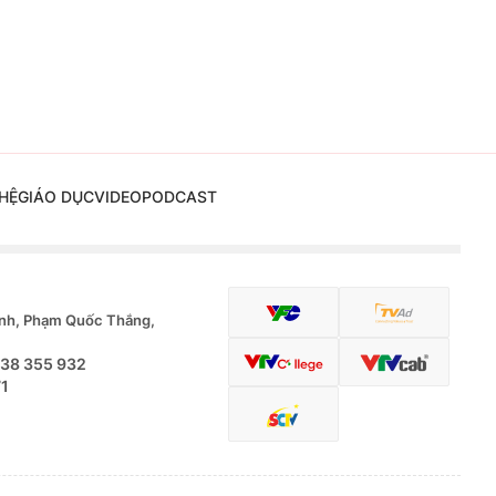
HỆ
GIÁO DỤC
VIDEO
PODCAST
nh, Phạm Quốc Thắng,
.38 355 932
71