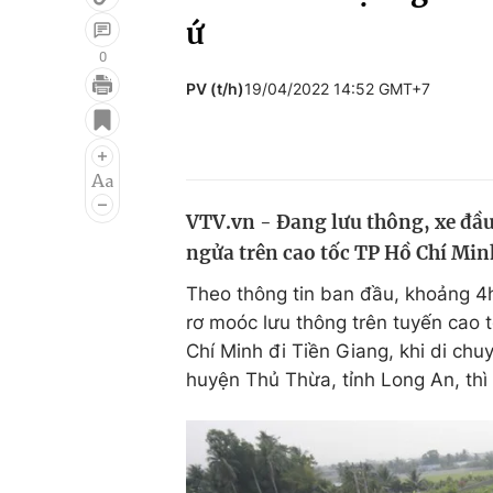
ứ
0
PV (t/h)
19/04/2022 14:52 GMT+7
Giải trí
Đời sống
Điện ảnh
Du lịch
Âm nhạc
Làm đẹp
VTV.vn - Đang lưu thông, xe đầu 
Sao
Chất lượng cuộc sốn
ngửa trên cao tốc TP Hồ Chí Mi
Theo thông tin ban đầu, khoảng 4
rơ moóc lưu thông trên tuyến cao
Chí Minh đi Tiền Giang, khi di chuy
huyện Thủ Thừa, tỉnh Long An, thì x