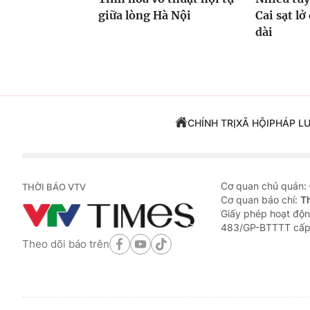
giữa lòng Hà Nội
Cai sạt l
dài
CHÍNH TRỊ
XÃ HỘI
PHÁP L
Cơ quan chủ quản:
THỜI BÁO VTV
Cơ quan báo chí:
T
Giấy phép hoạt độn
483/GP-BTTTT cấp
Theo dõi báo trên