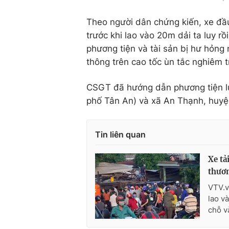
Theo người dân chứng kiến, xe đầu
trước khi lao vào 20m dải ta luy rồ
phương tiện và tài sản bị hư hỏn
thông trên cao tốc ùn tắc nghiêm 
CSGT đã hướng dẫn phương tiện lưu
phố Tân An) và xã An Thạnh, huyện 
Tin liên quan
Xe tả
thươ
VTV.v
lao v
chỗ v