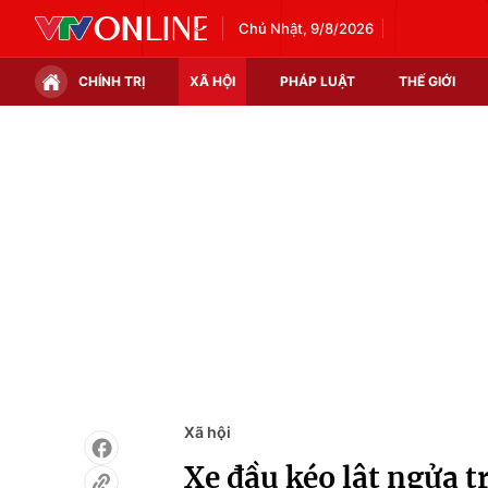
Chủ Nhật, 9/8/2026
CHÍNH TRỊ
XÃ HỘI
PHÁP LUẬT
THẾ GIỚI
Chính trị
Xã hội
Thế giới
Kinh tế
Tin tức
Tài chính
Thế giới đó đây
Thị trường
Câu chuyện quốc tế
Góc doanh nghiệp
Dữ liệu và đời sống
Xã hội
Xe đầu kéo lật ngửa 