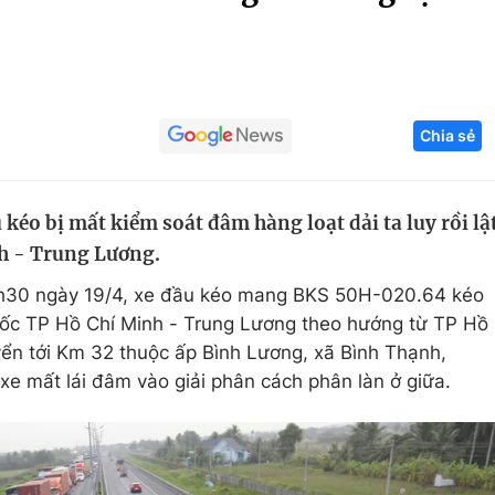
Góc ảnh
Giáo dục
Công nghệ
Chia sẻ
Tuyển sinh
Hitech Công ng
Học trực tuyến
Sản phẩm
kéo bị mất kiểm soát đâm hàng loạt dải ta luy rồi lậ
g
Thị trường
nh - Trung Lương.
Tư vấn
h30 ngày 19/4, xe đầu kéo mang BKS 50H-020.64 kéo
 tốc TP Hồ Chí Minh - Trung Lương theo hướng từ TP Hồ
ển tới Km 32 thuộc ấp Bình Lương, xã Bình Thạnh,
e mất lái đâm vào giải phân cách phân làn ở giữa.