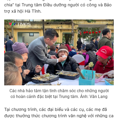
Phim VTV
chia” tại Trung tâm Điều dưỡng người có công và Bảo
Giải trí
trợ xã hội Hà Tĩnh.
Hậu trường
Điện ảnh
Đời sống
Nhân vật
Âm nhạc
Du lịch
Khán giả
Giáo dục
Sao
Làm đẹp
Giải sao mai
Tuyển sinh
Công nghệ
Chất lượng cuộc sống
Học trực tuyến
Hitech Công nghệ tương lai
Giao lưu trực tuyến
Sản phẩm
Lịch phát sóng
Thị trường
Các nhà hảo tâm tận tình chăm sóc cho những người
Tư vấn
có hoàn cảnh đặc biệt tại Trung tâm. Ảnh: Văn Lang
Chuyên mục khác
Tại chương trình, các đại biểu và các cụ, các mẹ đã
Emagazine
Podcast
được thưởng thức chương trình văn nghệ với những ca