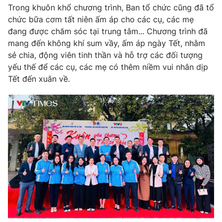
Trong khuôn khổ chương trình, Ban tổ chức cũng đã tổ
chức bữa cơm tất niên ấm áp cho các cụ, các mẹ
đang được chăm sóc tại trung tâm... Chương trình đã
mang đến không khí sum vầy, ấm áp ngày Tết, nhằm
THỜI BÁO VTV
sẻ chia, động viên tinh thần và hỗ trợ các đối tượng
yếu thế để các cụ, các mẹ có thêm niềm vui nhân dịp
Tết đến xuân về.
Theo dõi báo trên
Cơ quan chủ quản:
Đài Truyền hình Việt Nam
Cơ quan báo chí:
Thời báo VTV
Giấy phép hoạt động báo in và báo điện tử số 483/GP-BTTTT
cấp ngày 29/12/2023
Tổng Biên tập:
Vũ Thanh Thủy
Phó Tổng Biên tập:
Nguyễn Thị Mỹ Hạnh, Phạm Quốc Thắng,
Nguyễn Trọng Ninh
Tổng đài VTV:
024.38 355 931 - 024.38 355 932