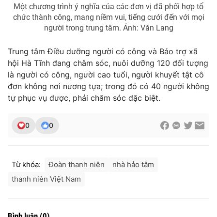
Ðiện thoại Thời báo VTV:
024.66 897 897
Một chương trình ý nghĩa của các đơn vị đã phối hợp tổ
chức thành công, mang niềm vui, tiếng cưới đến với mọi
Email:
toasoan@vtv.vn
người trong trung tâm. Ảnh: Văn Lang
Liên hệ quảng cáo:
024-7300.7108
Trung tâm Điều dưỡng người có công và Bảo trợ xã
hội Hà Tĩnh đang chăm sóc, nuôi dưỡng 120 đối tượng
là người có công, người cao tuổi, người khuyết tật cô
đơn không nơi nương tựa; trong đó có 40 người không
tự phục vụ được, phải chăm sóc đặc biệt.
0
0
Từ khóa:
Đoàn thanh niên
nhà hảo tâm
® Cấm sao chép dưới mọi hình thức nếu không có sự chấp
thanh niên Việt Nam
thuận bằng văn bản. Ghi rõ nguồn VTV.vn khi phát hành lại
thông tin từ website này.
Bình luận
(
0
)