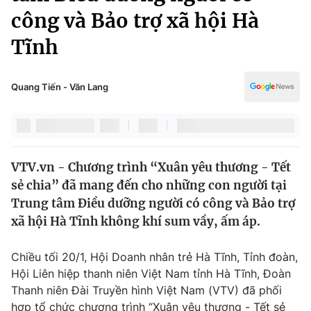
Chính trị
công và Bảo trợ xã hội Hà
Truyền hình
Văn hóa - Giải trí
Tĩnh
Xã hội
Y tế
Đời sống
Pháp luật
Quang Tiến - Văn Lang
Công nghệ
Giáo dục
Y tế
Thế giới
VTV.vn - Chương trình “Xuân yêu thương - Tết
sẻ chia” đã mang đến cho những con người tại
Tin tức
Trung tâm Điều dưỡng người có công và Bảo trợ
Kinh tế
xã hội Hà Tĩnh không khí sum vầy, ấm áp.
Thế giới đó đây
Tài chính
Dữ liệu và đời sống
Câu chuyện quốc tế
Chiều tối 20/1, Hội Doanh nhân trẻ Hà Tĩnh, Tỉnh đoàn,
Thị trường
Hội Liên hiệp thanh niên Việt Nam tỉnh Hà Tĩnh, Đoàn
Truyền hình
Góc doanh nghiệp
Thanh niên Đài Truyền hình Việt Nam (VTV) đã phối
hợp tổ chức chương trình “Xuân yêu thương - Tết sẻ