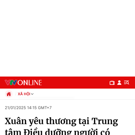
XÃ HỘI
Chính trị
21/01/2025 14:15 GMT+7
Xã hội
Xuân yêu thương tại Trung
Pháp luật
Chuyên mục
Kinh tế
tâm Điều dưỡng người có
Thể thao