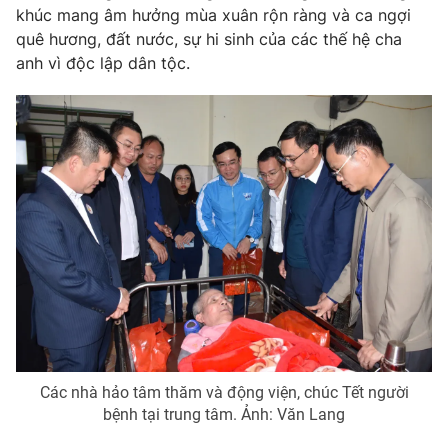
khúc mang âm hưởng mùa xuân rộn ràng và ca ngợi
Photo
Infographic
quê hương, đất nước, sự hi sinh của các thế hệ cha
anh vì độc lập dân tộc.
Video
Shorts video
VTV Money
VTV Thể thao
VTV Sức khoẻ
Bất động sản
Thị trường 24h
Tấm lòng Việt
VTV4
Vươn mình bằng AI
VTV9
VTV8
Các nhà hảo tâm thăm và động viện, chúc Tết người
bệnh tại trung tâm. Ảnh: Văn Lang
Liên hệ tòa soạn
English