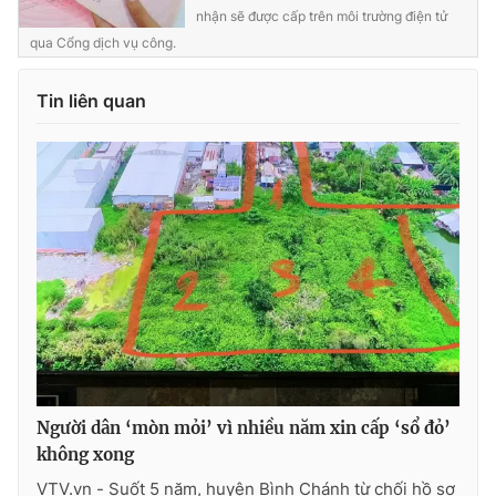
nhận sẽ được cấp trên môi trường điện tử
qua Cổng dịch vụ công.
Tin liên quan
THỜI BÁO VTV
Theo dõi báo trên
Cơ quan chủ quản:
Đài Truyền hình Việt Nam
Cơ quan báo chí:
Thời báo VTV
Giấy phép hoạt động báo in và báo điện tử số 483/GP-BTTTT
cấp ngày 29/12/2023
Tổng Biên tập:
Vũ Thanh Thủy
Phó Tổng Biên tập:
Nguyễn Thị Mỹ Hạnh, Phạm Quốc Thắng,
Người dân ‘mòn mỏi’ vì nhiều năm xin cấp ‘sổ đỏ’
Nguyễn Trọng Ninh
không xong
Tổng đài VTV:
024.38 355 931 - 024.38 355 932
VTV.vn - Suốt 5 năm, huyện Bình Chánh từ chối hồ sơ