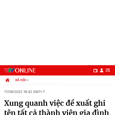
XÃ HỘI
Chính trị
17/09/2022 18:42 GMT+7
Xã hội
Xung quanh việc đề xuất ghi
Pháp luật
Chuyên mục
Kinh tế
tên tất cả thành viên gia đình
Thể thao