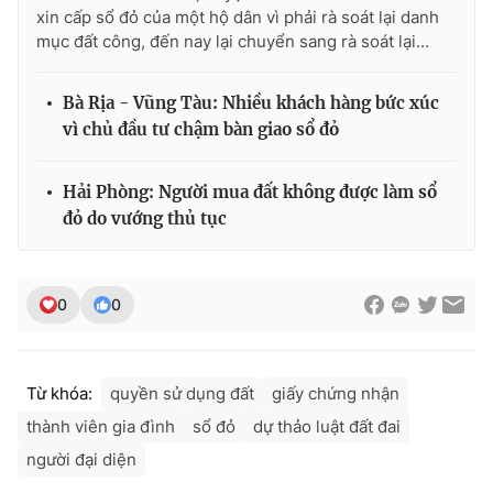
Ðiện thoại Thời báo VTV:
024.66 897 897
xin cấp sổ đỏ của một hộ dân vì phải rà soát lại danh
mục đất công, đến nay lại chuyển sang rà soát lại...
Email:
toasoan@vtv.vn
Liên hệ quảng cáo:
024-7300.7108
Bà Rịa - Vũng Tàu: Nhiều khách hàng bức xúc
vì chủ đầu tư chậm bàn giao sổ đỏ
Hải Phòng: Người mua đất không được làm sổ
đỏ do vướng thủ tục
0
0
® Cấm sao chép dưới mọi hình thức nếu không có sự chấp
Từ khóa:
quyền sử dụng đất
giấy chứng nhận
thuận bằng văn bản. Ghi rõ nguồn VTV.vn khi phát hành lại
thành viên gia đình
sổ đỏ
dự thảo luật đất đai
thông tin từ website này.
người đại diện