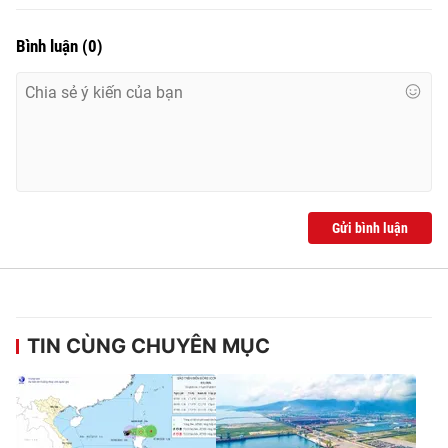
Bình luận
(
0
)
Gửi bình luận
TIN CÙNG CHUYÊN MỤC