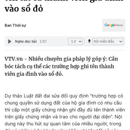
Chính trị
vào sổ đỏ
Truyền hình
Văn hóa - Giải trí
Xã hội
Y tế
Ban Thời sự
Đời sống
Pháp luật
Công nghệ
Nghe đọc bài
1:07
Giáo dục
Y tế
VTV.vn - Nhiều chuyên gia pháp lý góp ý: Cần
bóc tách cụ thể các trường hợp ghi tên thành
Thế giới
viên gia đình vào sổ đỏ.
Tin tức
Kinh tế
Thế giới đó đây
Dự thảo Luật đất đai sửa đổi quy định "trường hợp có
Tài chính
Dữ liệu và đời sống
chung quyền sử dụng đất của hộ gia đình có nhu cầu
Câu chuyện quốc tế
Thị trường
thì cấp một giấy chứng nhận ghi đầy đủ tên thành viên
trên giấy chứng nhận và trao cho người đại diện". Nội
Truyền hình
Góc doanh nghiệp
dung này thu hút sự quan tâm của nhiều người, trong