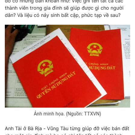
đó có những băn khoăn như: Việc ghi tên tất cả các
Phim VTV
Giải trí
thành viên trong gia đình sẽ giúp được gì cho người
Hậu trường
dân? Và liệu có nảy sinh bất cập, phức tạp về sau?
Điện ảnh
Đời sống
Nhân vật
Âm nhạc
Du lịch
Khán giả
Giáo dục
Sao
Làm đẹp
Giải sao mai
Tuyển sinh
Công nghệ
Chất lượng cuộc sống
Học trực tuyến
Hitech Công nghệ tương lai
Giao lưu trực tuyến
Sản phẩm
Lịch phát sóng
Thị trường
Tư vấn
Ảnh minh họa. (Nguồn: TTXVN)
Chuyên mục khác
Emagazine
Podcast
Anh Tài ở Bà Rịa - Vũng Tàu từng giúp đỡ việc bán đất