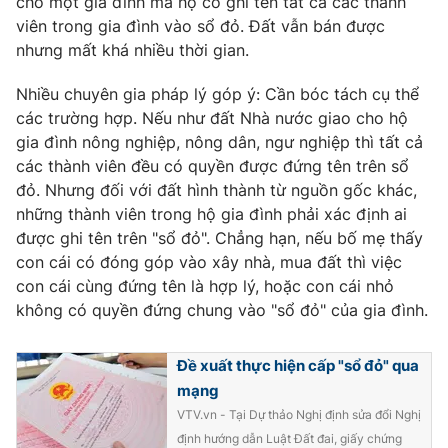
cho một gia đình mà họ có ghi tên tất cả các thành
viên trong gia đình vào sổ đỏ. Đất vẫn bán được
Photo
Infographic
nhưng mất khá nhiều thời gian.
Video
Shorts video
Nhiều chuyên gia pháp lý góp ý: Cần bóc tách cụ thể
các trường hợp. Nếu như đất Nhà nước giao cho hộ
gia đình nông nghiệp, nông dân, ngư nghiệp thì tất cả
VTV Money
VTV Thể thao
các thành viên đều có quyền được đứng tên trên sổ
đỏ. Nhưng đối với đất hình thành từ nguồn gốc khác,
VTV Sức khoẻ
Bất động sản
những thành viên trong hộ gia đình phải xác định ai
được ghi tên trên "sổ đỏ". Chẳng hạn, nếu bố mẹ thấy
con cái có đóng góp vào xây nhà, mua đất thì việc
Thị trường 24h
Tấm lòng Việt
con cái cùng đứng tên là hợp lý, hoặc con cái nhỏ
không có quyền đứng chung vào "sổ đỏ" của gia đình.
VTV4
Vươn mình bằng AI
Đề xuất thực hiện cấp "sổ đỏ" qua
VTV9
VTV8
mạng
VTV.vn - Tại Dự thảo Nghị định sửa đổi Nghị
Liên hệ tòa soạn
English
định hướng dẫn Luật Đất đai, giấy chứng