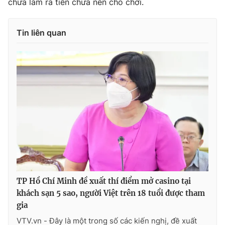
chưa làm ra tiền chưa nên cho chơi.
Ðiện thoại Thời báo VTV:
024.66 897 897
Email:
toasoan@vtv.vn
Tin liên quan
Liên hệ quảng cáo:
024-7300.7108
® Cấm sao chép dưới mọi hình thức nếu không có sự chấp
TP Hồ Chí Minh đề xuất thí điểm mở casino tại
thuận bằng văn bản. Ghi rõ nguồn VTV.vn khi phát hành lại
khách sạn 5 sao, người Việt trên 18 tuổi được tham
thông tin từ website này.
gia
VTV.vn - Đây là một trong số các kiến nghị, đề xuất