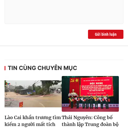
Gửi bình luận
TIN CÙNG CHUYÊN MỤC
Lào Cai khẩn trương tìm
Thái Nguyên: Công bố
kiếm 2 người mất tích
thành lập Trung đoàn bộ