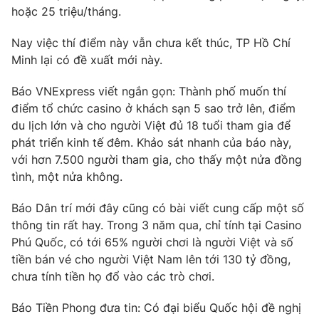
hoặc 25 triệu/tháng.
Photo
Infographic
Nay việc thí điểm này vẫn chưa kết thúc, TP Hồ Chí
Minh lại có đề xuất mới này.
Video
Shorts video
Báo VNExpress viết ngắn gọn: Thành phố muốn thí
VTV Money
VTV Thể thao
điểm tổ chức casino ở khách sạn 5 sao trở lên, điểm
du lịch lớn và cho người Việt đủ 18 tuổi tham gia để
phát triển kinh tế đêm. Khảo sát nhanh của báo này,
VTV Sức khoẻ
Bất động sản
với hơn 7.500 người tham gia, cho thấy một nửa đồng
tình, một nửa không.
Thị trường 24h
Tấm lòng Việt
Báo Dân trí mới đây cũng có bài viết cung cấp một số
thông tin rất hay. Trong 3 năm qua, chỉ tính tại Casino
VTV4
Vươn mình bằng AI
Phú Quốc, có tới 65% người chơi là người Việt và số
tiền bán vé cho người Việt Nam lên tới 130 tỷ đồng,
VTV9
VTV8
chưa tính tiền họ đổ vào các trò chơi.
Báo Tiền Phong đưa tin: Có đại biểu Quốc hội đề nghị
Liên hệ tòa soạn
English