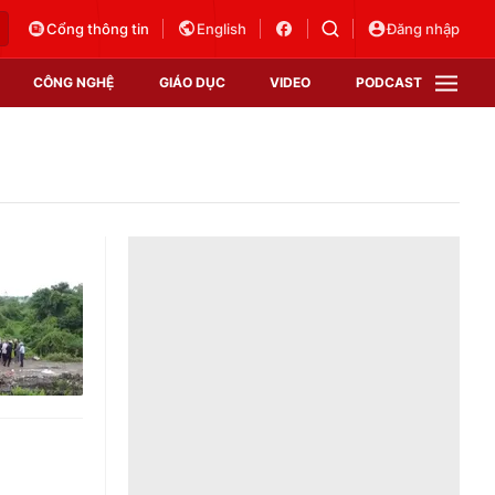
Cổng thông tin
English
Đăng nhập
CÔNG NGHỆ
GIÁO DỤC
VIDEO
PODCAST
VTV Money
VTV Thể thao
VTV Sức khoẻ
Bất động sản
Thị trường 24h
Tấm lòng Việt
Vươn mình bằng AI
VTV4
VTV8
VTV9
Lịch phát sóng
Giao lưu trực tuyến
Sự kiện