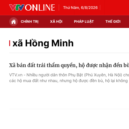
Thứ Năm, 6/8/2026
CHÍNH TRỊ
XÃ HỘI
PHÁP LUẬT
THẾ GIỚI
Chính trị
Xã hội
xã Hồng Minh
Thế giới
Kinh tế
Xã bán đất trái thẩm quyền, hộ được nhận đền b
Tin tức
Tài chính
VTV.vn - Nhiều người dân thôn Phụ Bật (Phú Xuyên, Hà Nội) cho
các hộ mua đất như nhau, nhưng hộ được đền bù, hộ lại không
Thế giới đó đây
Thị trường
Câu chuyện quốc tế
Góc doanh nghiệp
Dữ liệu và đời sống