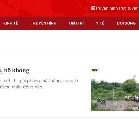
Truyền hình trực tuyến
KINH TẾ
TRUYỀN HÌNH
GIẢI TRÍ
Y TẾ
ĐỜI SỐNG
Pháp luật
Y tế
Truyền hình
Multimedia
ù, hộ không
Phim VTV
Video
 biết khi giải phóng mặt bằng, cùng là
 được nhận đồng nào.
Hậu trường
Shorts video
Nhân vật
Podcast
Khán giả
EMagazine
Giải sao mai
Photo
Infographic