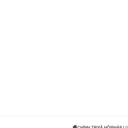
Giải trí
Đời sống
Điện ảnh
Du lịch
Âm nhạc
Làm đẹp
Sao
Chất lượng cuộc sốn
CHÍNH TRỊ
XÃ HỘI
PHÁP L