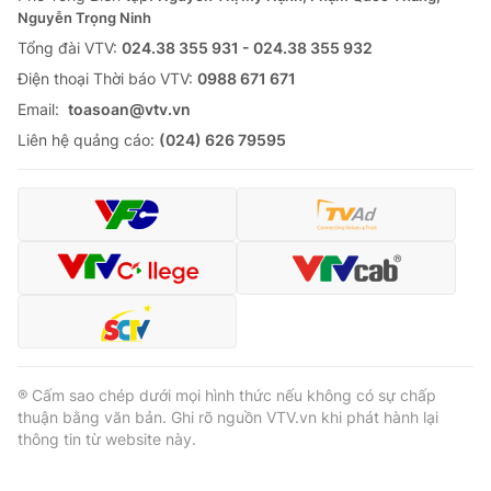
Thị trường 24h
Tấm lòng Việt
Nguyễn Trọng Ninh
Tổng đài VTV:
024.38 355 931 - 024.38 355 932
VTV4
Vươn mình bằng AI
Ðiện thoại Thời báo VTV:
0988 671 671
Email:
toasoan@vtv.vn
VTV9
VTV8
Liên hệ quảng cáo:
(024) 626 79595
Liên hệ tòa soạn
English
THỜI BÁO VTV
® Cấm sao chép dưới mọi hình thức nếu không có sự chấp
thuận bằng văn bản. Ghi rõ nguồn VTV.vn khi phát hành lại
Theo dõi báo trên
thông tin từ website này.
Cơ quan chủ quản:
Đài Truyền hình Việt Nam