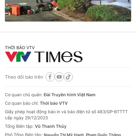
Giao lưu trực tuyến
Sản phẩm
Lịch phát sóng
Thị trường
Tư vấn
Chuyên mục khác
THỜI BÁO VTV
Emagazine
Podcast
Photo
Infographic
Theo dõi báo trên
Video
Shorts video
Cơ quan chủ quản:
Đài Truyền hình Việt Nam
Cơ quan báo chí:
Thời báo VTV
VTV Money
VTV Thể thao
Giấy phép hoạt động báo in và báo điện tử số 483/GP-BTTTT
cấp ngày 29/12/2023
VTV Sức khoẻ
Bất động sản
Tổng Biên tập:
Vũ Thanh Thủy
Phó Tổng Biên tập:
Nguyễn Thị Mỹ Hạnh, Phạm Quốc Thắng,