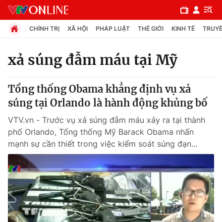
CHÍNH TRỊ
XÃ HỘI
PHÁP LUẬT
THẾ GIỚI
KINH TẾ
TRUYỀ
xả súng đẫm máu tại Mỹ
Chuyên mục
Tổng thống Obama khẳng định vụ xả
Chính trị
súng tại Orlando là hành động khủng bố
VTV.vn - Trước vụ xả súng đẫm máu xảy ra tại thành
Xã hội
phố Orlando, Tổng thống Mỹ Barack Obama nhấn
mạnh sự cần thiết trong việc kiểm soát súng đạn...
Pháp luật
Y tế
Thế giới