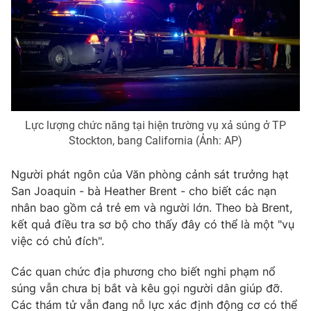
Phim VTV
Giải trí
Hậu trường
Điện ảnh
Đời sống
Nhân vật
Âm nhạc
Du lịch
Khán giả
Giáo dục
Sao
Làm đẹp
Giải sao mai
Tuyển sinh
Lực lượng chức năng tại hiện trường vụ xả súng ở TP
Công nghệ
Chất lượng cuộc sống
Stockton, bang California (Ảnh: AP)
Học trực tuyến
Hitech Công nghệ tương lai
Người phát ngôn của Văn phòng cảnh sát trưởng hạt
Giao lưu trực tuyến
San Joaquin - bà Heather Brent - cho biết các nạn
Sản phẩm
nhân bao gồm cả trẻ em và người lớn. Theo bà Brent,
Lịch phát sóng
Thị trường
kết quả điều tra sơ bộ cho thấy đây có thể là một "vụ
việc có chủ đích".
Tư vấn
Chuyên mục khác
Các quan chức địa phương cho biết nghi phạm nổ
súng vẫn chưa bị bắt và kêu gọi người dân giúp đỡ.
Emagazine
Podcast
Các thám tử vẫn đang nỗ lực xác định động cơ có thể