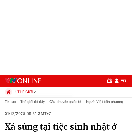
THẾ GIỚI
Chính trị
Tin tức
Thế giới đó đây
Câu chuyện quốc tế
Người Việt bốn phương
Xã hội
01/12/2025 06:31 GMT+7
Pháp luật
Chuyên mục
Kinh tế
Xả súng tại tiệc sinh nhật ở
Thể thao