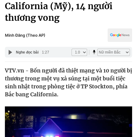
Chính trị
California (Mỹ), 14 người
Truyền hình
thương vong
Văn hóa - Giải trí
Xã hội
Y tế
Đời sống
Minh Đăng (Theo AP)
Pháp luật
Công nghệ
Giáo dục
Nghe đọc bài
1:27
Y tế
VTV.vn - Bốn người đã thiệt mạng và 10 người bị
Thế giới
thương trong một vụ xả súng tại một buổi tiệc
Tin tức
sinh nhật trong phòng tiệc ở TP Stockton, phía
Kinh tế
Bắc bang California.
Thế giới đó đây
Tài chính
Dữ liệu và đời sống
Câu chuyện quốc tế
Thị trường
Truyền hình
Góc doanh nghiệp