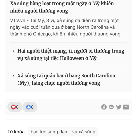
Xả súng hàng loạt trong một ngày ở Mỹ khiến
Ðiện thoại Thời báo VTV:
024.66 897 897
nhiều người thương vong
Email:
toasoan@vtv.vn
VTV.vn - Tại Mỹ, 3 vụ xả súng đã diễn ra trong một
Liên hệ quảng cáo:
024-7300.7108
ngày vào cuối tuần qua ở bang North Carolina và
thành phố Chicago, khiến nhiều người thương vong.
Hai người thiệt mạng, 11 người bị thương trong
vụ xả súng tại tiệc Halloween ở Mỹ
Xả súng tại quán bar ở bang South Carolina
(Mỹ), hàng chục người thương vong
® Cấm sao chép dưới mọi hình thức nếu không có sự chấp
0
0
thuận bằng văn bản. Ghi rõ nguồn VTV.vn khi phát hành lại
thông tin từ website này.
Từ khóa:
bạo lực súng đạn
vụ xả súng