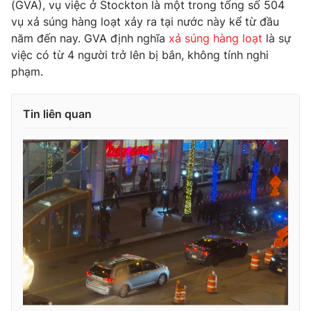
(GVA), vụ việc ở Stockton là một trong tổng số 504
vụ xả súng hàng loạt xảy ra tại nước này kể từ đầu
năm đến nay. GVA định nghĩa
xả súng hàng loạt
là sự
việc có từ 4 người trở lên bị bắn, không tính nghi
THỜI BÁO VTV
phạm.
Tin liên quan
Theo dõi báo trên
Cơ quan chủ quản:
Đài Truyền hình Việt Nam
Cơ quan báo chí:
Thời báo VTV
Giấy phép hoạt động báo in và báo điện tử số 483/GP-BTTTT
cấp ngày 29/12/2023
Tổng Biên tập:
Vũ Thanh Thủy
Phó Tổng Biên tập:
Nguyễn Thị Mỹ Hạnh, Phạm Quốc Thắng,
Nguyễn Trọng Ninh
Tổng đài VTV:
024.38 355 931 - 024.38 355 932