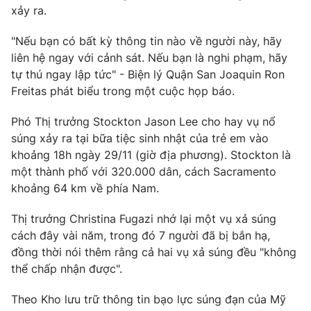
xảy ra.
Photo
Infographic
"Nếu bạn có bất kỳ thông tin nào về người này, hãy
liên hệ ngay với cảnh sát. Nếu bạn là nghi phạm, hãy
Video
Shorts video
tự thú ngay lập tức" - Biện lý Quận San Joaquin Ron
Freitas phát biểu trong một cuộc họp báo.
VTV Money
VTV Thể thao
Phó Thị trưởng Stockton Jason Lee cho hay vụ nổ
súng xảy ra tại bữa tiệc sinh nhật của trẻ em vào
VTV Sức khoẻ
Bất động sản
khoảng 18h ngày 29/11 (giờ địa phương). Stockton là
một thành phố với 320.000 dân, cách Sacramento
Thị trường 24h
Tấm lòng Việt
khoảng 64 km về phía Nam.
Thị trưởng Christina Fugazi nhớ lại một vụ xả súng
VTV4
Vươn mình bằng AI
cách đây vài năm, trong đó 7 người đã bị bắn hạ,
đồng thời nói thêm rằng cả hai vụ xả súng đều "không
VTV9
VTV8
thể chấp nhận được".
Theo Kho lưu trữ thông tin bạo lực súng đạn của Mỹ
Liên hệ tòa soạn
English