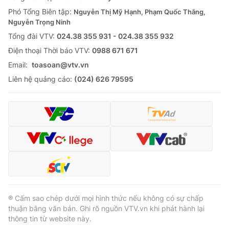
Giao lưu trực tuyến
Sản phẩm
Phó Tổng Biên tập:
Nguyễn Thị Mỹ Hạnh, Phạm Quốc Thắng,
Nguyễn Trọng Ninh
Lịch phát sóng
Thị trường
Tổng đài VTV:
024.38 355 931 - 024.38 355 932
Ðiện thoại Thời báo VTV:
0988 671 671
Tư vấn
Email:
toasoan@vtv.vn
Chuyên mục khác
Liên hệ quảng cáo:
(024) 626 79595
Emagazine
Podcast
Photo
Infographic
Video
Shorts video
VTV Money
VTV Thể thao
® Cấm sao chép dưới mọi hình thức nếu không có sự chấp
VTV Sức khoẻ
Bất động sản
thuận bằng văn bản. Ghi rõ nguồn VTV.vn khi phát hành lại
thông tin từ website này.