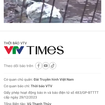
Tin tức
Kinh tế
Thế giới đó đây
Tài chính
Dữ liệu và đời sống
Câu chuyện quốc tế
Thị trường
Truyền hình
Góc doanh nghiệp
THỜI BÁO VTV
Phim VTV
Giải trí
Hậu trường
Điện ảnh
Đời sống
Nhân vật
Theo dõi báo trên
Âm nhạc
Du lịch
Khán giả
Giáo dục
Sao
Cơ quan chủ quản:
Đài Truyền hình Việt Nam
Làm đẹp
Giải sao mai
Cơ quan báo chí:
Thời báo VTV
Tuyển sinh
Công nghệ
Chất lượng cuộc sống
Giấy phép hoạt động báo in và báo điện tử số 483/GP-BTTTT
Học trực tuyến
cấp ngày 29/12/2023
Hitech Công nghệ tương lai
Tổng Biên tập:
Vũ Thanh Thủy