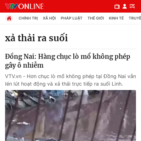
CHÍNH TRỊ
XÃ HỘI
PHÁP LUẬT
THẾ GIỚI
KINH TẾ
TRUYỀ
xả thải ra suối
Chuyên mục
Đồng Nai: Hàng chục lò mổ không phép
Chính trị
gây ô nhiễm
VTV.vn - Hơn chục lò mổ không phép tại Đồng Nai vẫn
Xã hội
lén lút hoạt động và xả thải trực tiếp ra suối Linh.
Pháp luật
Y tế
Thế giới